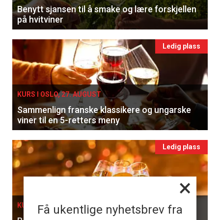
Benytt sjansen til å smake og lære forskjellen
på hvitviner
Ledig plass
KURS I OSLO, 27. AUGUST
Sammenlign franske klassikere og ungarske
viner til en 5-retters meny
Ledig plass
×
KURS I OSLO, 05. SEPTEMBER
Få ukentlige nyhetsbrev fra