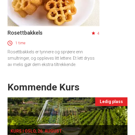
Rosettbakkels
4
1 time
Rosettbakkels er tynnere og sprøere enn
smultringer, og oppleves litt lettere. Et lett dryss
av melis gjør dem ekstra tiltrekkende.
Events
Kommende Kurs
Ledig plass
KURS I OSLO, 26. AUGUST