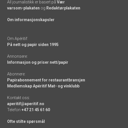
All journalistikk er basert på
Vær
varsom-plakaten
og
Redaktørplakaten
Om informasjonskapsler
Om Apéritif:
På nett og papir siden 1995
Annonsere:
Informasjon og priser nett/papir
Abonnere:
Papirabonnement for restaurantbransjen
Medlemskap Apéritif Mat- og vinklubb
Kontakt oss:
aperitif@aperitif.no
Telefon
+47 21 45 61 60
Ofte stilte spørsmål