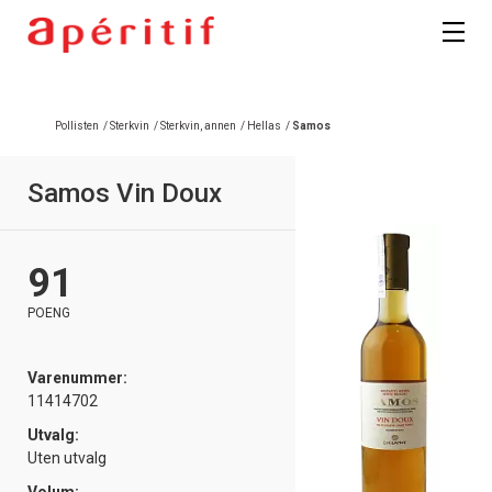
Pollisten
/
Sterkvin
/
Sterkvin, annen
/
Hellas
/
Samos
Samos Vin Doux
91
POENG
Varenummer:
11414702
Utvalg:
Uten utvalg