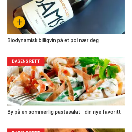
akkurat
nå
+
-
4
Biodynamisk billigvin på et pol nær deg
Forsiden
DAGENS RETT
akkurat
nå
-
5
By på en sommerlig pastasalat - din nye favoritt