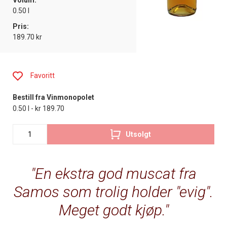
Volum:
0.50 l
Pris:
189.70 kr
Favoritt
Bestill fra Vinmonopolet
0.50 l - kr 189.70
Utsolgt
En ekstra god muscat fra
Samos som trolig holder "evig".
Meget godt kjøp.