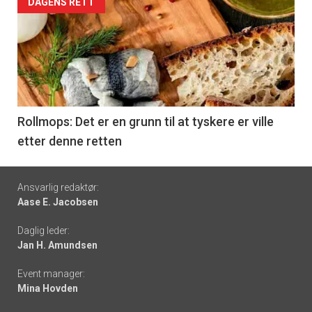
Forsiden
DAGENS RETT
akkurat
nå
-
6
Rollmops: Det er en grunn til at tyskere er ville
etter denne retten
Footer
Ansvarlig redaktør:
Aase E. Jacobsen
-
Daglig leder:
links
Jan H. Amundsen
Event manager:
Mina Hovden