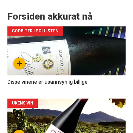
Forsiden akkurat nå
GODBITER I POLLISTEN
+
Disse vinene er usannsynlig billige
Forsiden
UKENS VIN
akkurat
nå