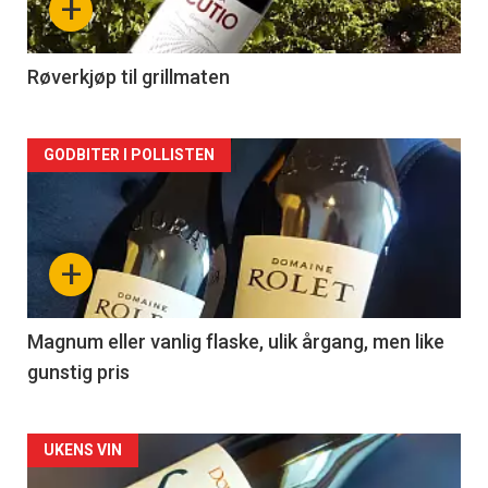
+
-
2
Røverkjøp til grillmaten
Forsiden
GODBITER I POLLISTEN
akkurat
nå
+
-
3
Magnum eller vanlig flaske, ulik årgang, men like
gunstig pris
Forsiden
UKENS VIN