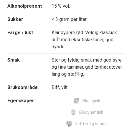
Alkoholprosent
15 % vol.
Sukker
< 3 gram per liter
Farge / lukt
Klar dypere rød. Veldig klassisk
duft med eksotiske toner, god
dybde.
Smak
Stor og fyldig smak med god syre
og fine tanniner, god tørrhet utover,
lang og stofflig.
Bruksområde
Biff, vilt.
Egenskaper
Økologisk
Biodynamisk
Rettferdig handel