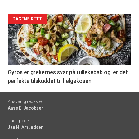
Forsiden
DAGENS RETT
akkurat
nå
-
6
Gyros er grekernes svar på rullekebab og er det
perfekte tilskuddet til helgekosen
Footer
Ansvarlig redaktør:
Aase E. Jacobsen
-
Daglig leder:
links
Jan H. Amundsen