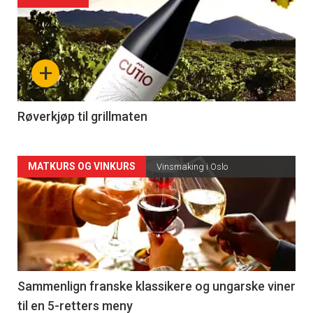
Forsiden
akkurat
nå
+
-
4
Røverkjøp til grillmaten
Forsiden
MATKURS OG VINKURS
Vinsmaking i Oslo
akkurat
nå
-
5
Sammenlign franske klassikere og ungarske viner
til en 5-retters meny