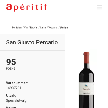
Registrer deg
Pollisten
/
Vin
/
Rødvin
/
Italia
/
Toscana
/
Øvrige
San Giusto Percarlo
95
POENG
Varenummer:
14937201
Utvalg:
Spesialutvalg