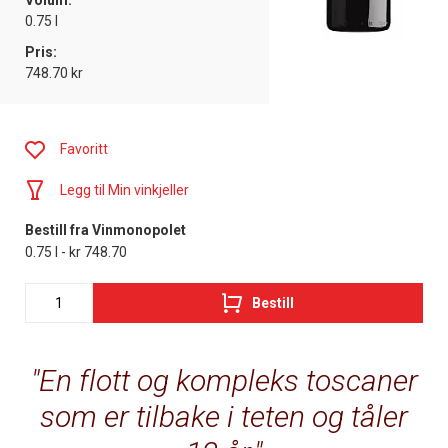
Volum:
0.75 l
Pris:
748.70 kr
Favoritt
Legg til Min vinkjeller
Bestill fra Vinmonopolet
0.75 l - kr 748.70
Bestill
En flott og kompleks toscaner
som er tilbake i teten og tåler