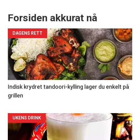
Forsiden akkurat nå
DAGENS RETT
Indisk krydret tandoori-kylling lager du enkelt på
grillen
Forsiden
UKENS DRINK
akkurat