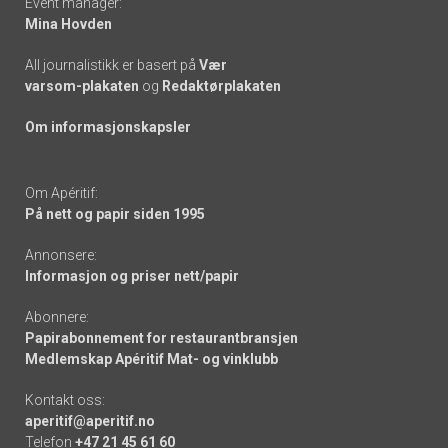
Event manager:
Mina Hovden
All journalistikk er basert på
Vær
varsom-plakaten
og
Redaktørplakaten
Om informasjonskapsler
Om Apéritif:
På nett og papir siden 1995
Annonsere:
Informasjon og priser nett/papir
Abonnere:
Papirabonnement for restaurantbransjen
Medlemskap Apéritif Mat- og vinklubb
Kontakt oss:
aperitif@aperitif.no
Telefon
+47 21 45 61 60