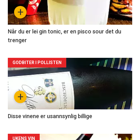
nå
+
-
2
Når du er lei gin tonic, er en pisco sour det du
trenger
Forsiden
GODBITER I POLLISTEN
akkurat
nå
+
-
3
Disse vinene er usannsynlig billige
UKENS VIN