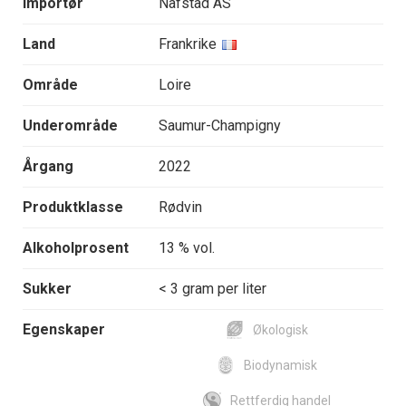
Importør
Nafstad AS
Land
Frankrike
Område
Loire
Underområde
Saumur-Champigny
Årgang
2022
Produktklasse
Rødvin
Alkoholprosent
13 % vol.
Sukker
< 3 gram per liter
Egenskaper
Økologisk
Biodynamisk
Rettferdig handel