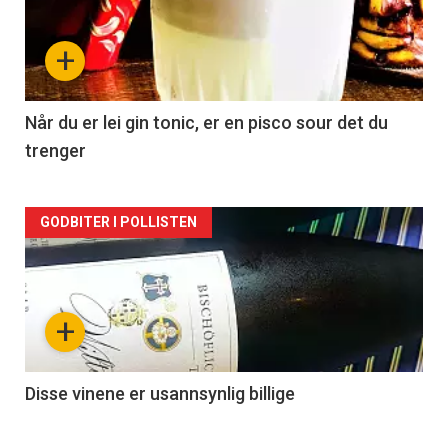
nå
+
-
2
Når du er lei gin tonic, er en pisco sour det du
trenger
Forsiden
GODBITER I POLLISTEN
akkurat
nå
+
-
3
Disse vinene er usannsynlig billige