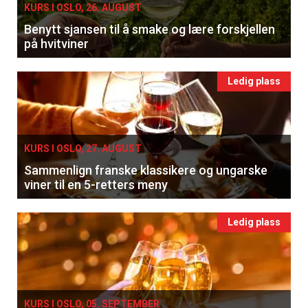
KURS I OSLO, 26. AUGUST
Benytt sjansen til å smake og lære forskjellen
på hvitviner
Ledig plass
KURS I OSLO, 27. AUGUST
Sammenlign franske klassikere og ungarske
viner til en 5-retters meny
Ledig plass
KURS I OSLO, 05. SEPTEMBER