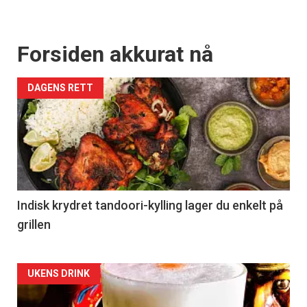
Forsiden akkurat nå
DAGENS RETT
Indisk krydret tandoori-kylling lager du enkelt på
grillen
Forsiden
UKENS DRINK
akkurat