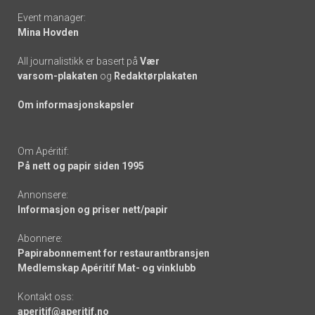
Event manager:
Mina Hovden
All journalistikk er basert på
Vær
varsom-plakaten
og
Redaktørplakaten
Om informasjonskapsler
Om Apéritif:
På nett og papir siden 1995
Annonsere:
Informasjon og priser nett/papir
Abonnere:
Papirabonnement for restaurantbransjen
Medlemskap Apéritif Mat- og vinklubb
Kontakt oss:
aperitif@aperitif.no