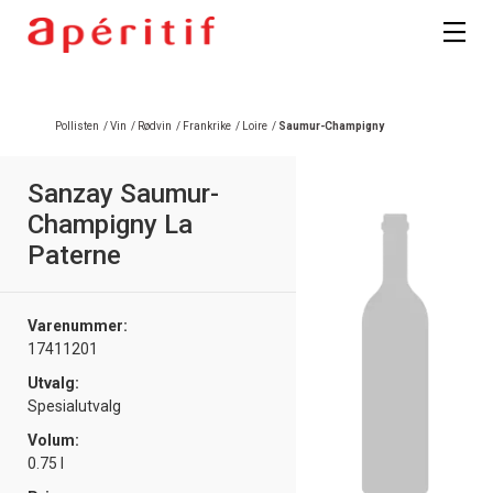
Registrer deg
Pollisten
/
Vin
/
Rødvin
/
Frankrike
/
Loire
/
Saumur-Champigny
Sanzay Saumur-
Champigny La
Paterne
Varenummer:
17411201
Utvalg:
Spesialutvalg
Volum:
0.75 l