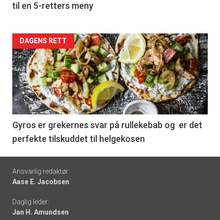
til en 5-retters meny
Forsiden
DAGENS RETT
akkurat
nå
-
6
Gyros er grekernes svar på rullekebab og er det
perfekte tilskuddet til helgekosen
Footer
Ansvarlig redaktør:
Aase E. Jacobsen
-
Daglig leder:
links
Jan H. Amundsen