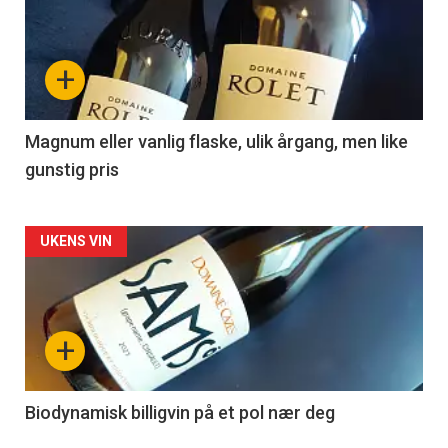
akkurat
nå
+
-
3
Magnum eller vanlig flaske, ulik årgang, men like
gunstig pris
Forsiden
UKENS VIN
akkurat
nå
+
-
4
Biodynamisk billigvin på et pol nær deg