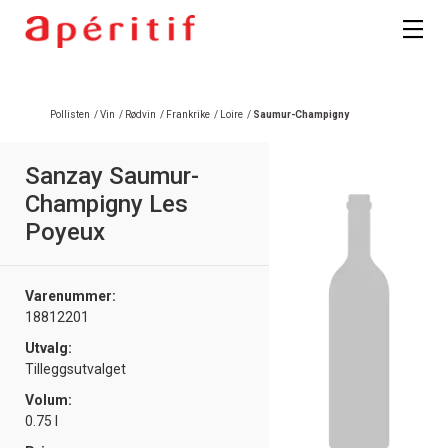
Pollisten
/
Vin
/
Rødvin
/
Frankrike
/
Loire
/
Saumur-Champigny
Sanzay Saumur-
Champigny Les
Poyeux
Varenummer:
18812201
Utvalg:
Tilleggsutvalget
Volum:
0.75 l