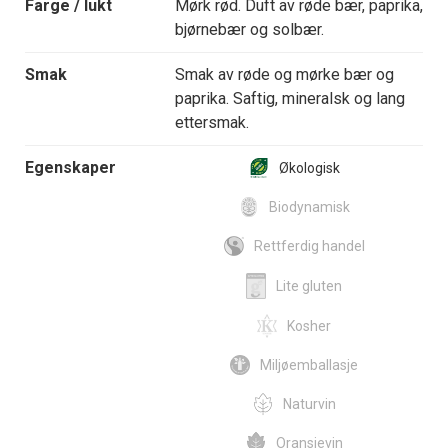
Farge / lukt
Mørk rød. Duft av røde bær, paprika,
bjørnebær og solbær.
Smak
Smak av røde og mørke bær og
paprika. Saftig, mineralsk og lang
ettersmak.
Egenskaper
Økologisk
Biodynamisk
Rettferdig handel
Lite gluten
Kosher
Miljøemballasje
Naturvin
Oransjevin