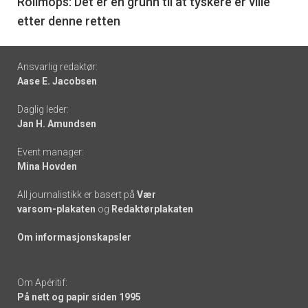
6
Rollmops: Det er en grunn til at tyskere er ville
etter denne retten
Footer
Ansvarlig redaktør:
Aase E. Jacobsen
-
Daglig leder:
links
Jan H. Amundsen
Event manager:
Mina Hovden
All journalistikk er basert på
Vær
varsom-plakaten
og
Redaktørplakaten
Om informasjonskapsler
Om Apéritif:
På nett og papir siden 1995