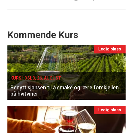
Events
Kommende Kurs
Ledig plass
KURS I OSLO, 26. AUGUST
Benytt sjansen til å smake og lære forskjellen
på hvitviner
Ledig plass