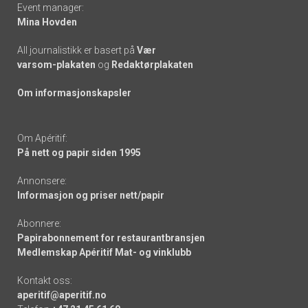
Event manager:
Mina Hovden
All journalistikk er basert på
Vær
varsom-plakaten
og
Redaktørplakaten
Om informasjonskapsler
Om Apéritif:
På nett og papir siden 1995
Annonsere:
Informasjon og priser nett/papir
Abonnere:
Papirabonnement for restaurantbransjen
Medlemskap Apéritif Mat- og vinklubb
Kontakt oss:
aperitif@aperitif.no