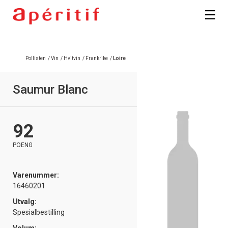
Registrer deg
Pollisten
/
Vin
/
Hvitvin
/
Frankrike
/
Loire
Saumur Blanc
92
POENG
Varenummer:
16460201
Utvalg:
Spesialbestilling