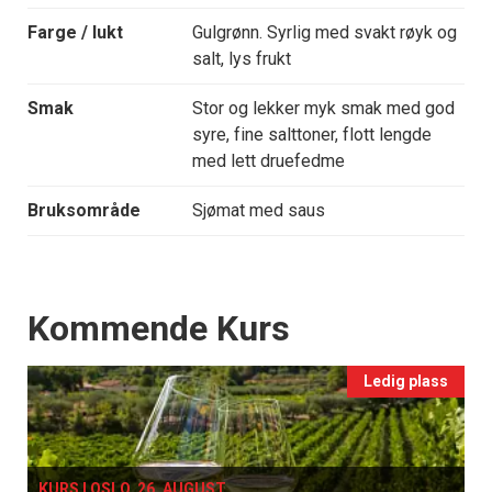
Farge / lukt
Gulgrønn. Syrlig med svakt røyk og
salt, lys frukt
Smak
Stor og lekker myk smak med god
syre, fine salttoner, flott lengde
med lett druefedme
Bruksområde
Sjømat med saus
Events
Kommende Kurs
Ledig plass
KURS I OSLO, 26. AUGUST