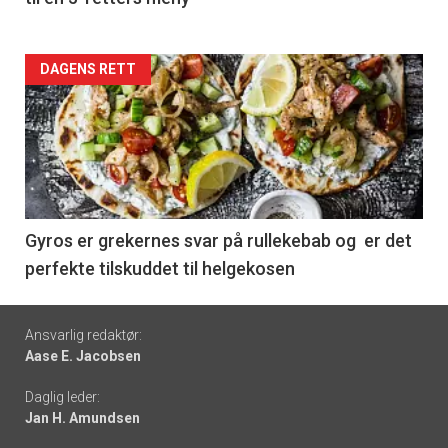
Forsiden
DAGENS RETT
akkurat
nå
-
6
Gyros er grekernes svar på rullekebab og er det
perfekte tilskuddet til helgekosen
Footer
Ansvarlig redaktør:
Aase E. Jacobsen
-
Daglig leder:
links
Jan H. Amundsen