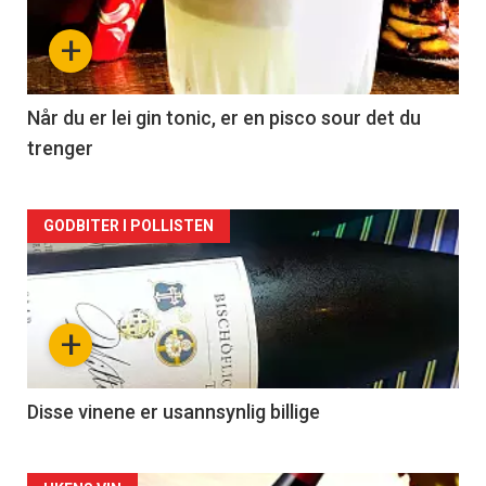
nå
+
-
2
Når du er lei gin tonic, er en pisco sour det du
trenger
Forsiden
GODBITER I POLLISTEN
akkurat
nå
+
-
3
Disse vinene er usannsynlig billige