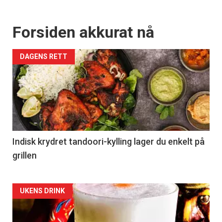
Forsiden akkurat nå
DAGENS RETT
Indisk krydret tandoori-kylling lager du enkelt på
grillen
Forsiden
UKENS DRINK
akkurat