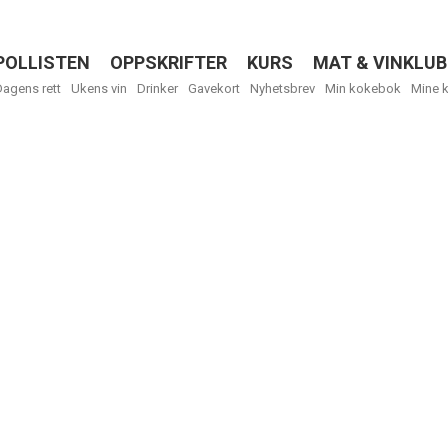
POLLISTEN
OPPSKRIFTER
KURS
MAT & VINKLUB
Menu
Dagens rett
Ukens vin
Drinker
Gavekort
Nyhetsbrev
Min kokebok
Mine 
R