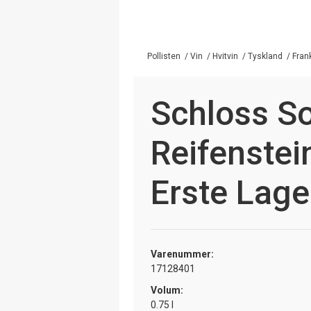
Pollisten
/
Vin
/
Hvitvin
/
Tyskland
/
Fran
Schloss 
Reifenstei
Erste Lage
Varenummer:
17128401
Volum:
0.75 l