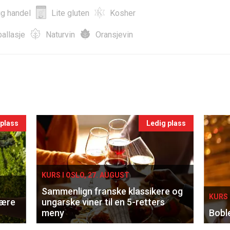
ig handel
Lite gluten
Kosher
allasje
Naturvin
Oransjevin
 plass
Ledig plass
KURS I OSLO, 27. AUGUST
Sammenlign franske klassikere og
KURS 
lære
ungarske viner til en 5-retters
meny
Bobl