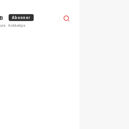
Menu
B
Abonner
kurs
Kokketips
profile
egistrer deg