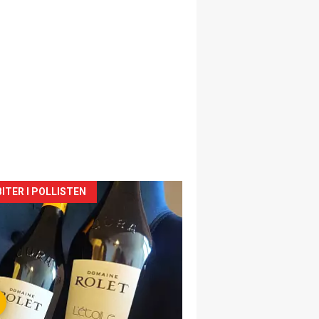
siden
ITER I POLLISTEN
urat