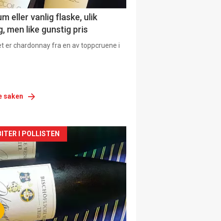
 eller vanlig flaske, ulik
, men like gunstig pris
et er chardonnay fra en av toppcruene i
e saken
siden
ITER I POLLISTEN
urat