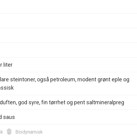
 liter
lare steintoner, også petroleum, modent grønt eple og
assisk
duften, god syre, fin tørrhet og pent saltmineralpreg
d saus
sk
Biodynamisk