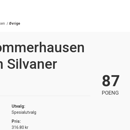
ken
/
Øvrige
Sommerhausen
n Silvaner
87
POENG
Utvalg:
Spesialutvalg
Pris:
316.80 kr