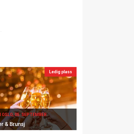
Ledig plass
I OSLO, 05. SEPTEMBER
er & Brunsj