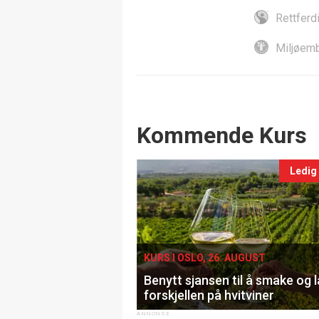
Rettferd
Miljøemb
Events
Kommende Kurs
Ledig
KURS I OSLO, 26. AUGUST
Benytt sjansen til å smake og 
forskjellen på hvitviner