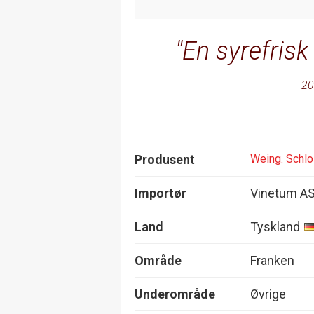
En syrefrisk
20
Produsent
Weing. Schl
Importør
Vinetum A
Land
Tyskland
Område
Franken
Underområde
Øvrige