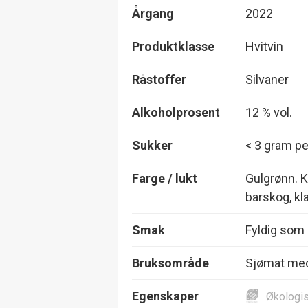
Årgang
2022
Produktklasse
Hvitvin
Råstoffer
Silvaner
Alkoholprosent
12 % vol.
Sukker
< 3 gram per
Farge / lukt
Gulgrønn. K
barskog, kl
Smak
Fyldig som 
Bruksområde
Sjømat me
Egenskaper
Økologi