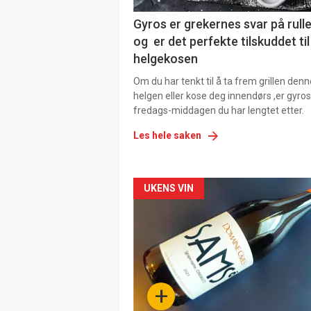
Gyros er grekernes svar på rul
og er det perfekte tilskuddet til
helgekosen
Om du har tenkt til å ta frem grillen denn
helgen eller kose deg innendørs ,er gyros
fredags-middagen du har lengtet etter.
Les hele saken
Forsiden
UKENS VIN
akkurat
nå
-
+
4