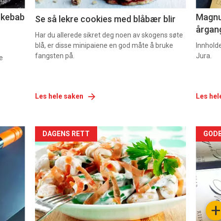
lekebab
Magnum
Se så lekre cookies med blåbær blir
årgang
Har du allerede sikret deg noen av skogens søte
blå, er disse minipaiene en god måte å bruke
Innhold
fangsten på.
Jura.
e
Les hele saken
Les hel
Forsiden
For
DAGENS RETT
GODB
akkurat
akk
nå
nå
-
-
+
5
6