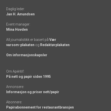
-
Daglig leder:
links
Jan H. Amundsen
Event manager:
Mina Hovden
All journalistikk er basert på
Vær
varsom-plakaten
og
Redaktørplakaten
Om informasjonskapsler
Om Apéritif:
På nett og papir siden 1995
Annonsere:
Informasjon og priser nett/papir
Abonnere:
Papirabonnement for restaurantbransjen