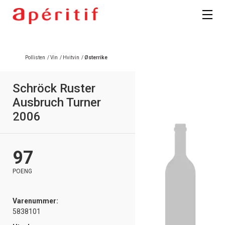
Registrer deg
Pollisten
/
Vin
/
Hvitvin
/
Østerrike
Schröck Ruster
Ausbruch Turner
2006
97
POENG
Varenummer:
5838101