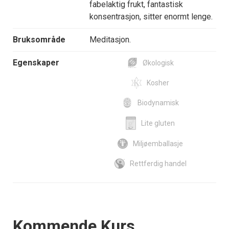
fabelaktig frukt, fantastisk
konsentrasjon, sitter enormt lenge.
Bruksområde
Meditasjon.
Egenskaper
Økologisk
Kosher
Biodynamisk
Lite gluten
Miljøemballasje
Rettferdig handel
Events
Kommende Kurs