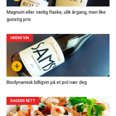
-
3
Magnum eller vanlig flaske, ulik årgang, men like
gunstig pris
Forsiden
UKENS VIN
akkurat
nå
+
-
4
Biodynamisk billigvin på et pol nær deg
Forsiden
DAGENS RETT
akkurat