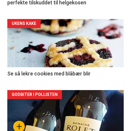
perfekte tilskuddet til helgekosen
Forsiden
UKENS KAKE
akkurat
nå
-
2
Se så lekre cookies med blåbær blir
Forsiden
GODBITER I POLLISTEN
akkurat
nå
+