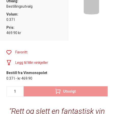
Utvalg:
Bestillingsutvalg
Volum:
0.37 l
Pris:
469.90 kr
Favoritt
Legg til Min vinkjeller
Bestill fra Vinmonopolet
0.37 l - kr 469.90
Utsolgt
Rett og slett en fantastisk vin