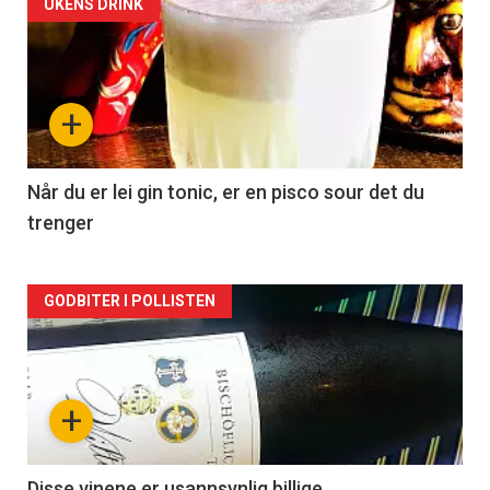
Forsiden
UKENS DRINK
akkurat
nå
+
-
2
Når du er lei gin tonic, er en pisco sour det du
trenger
Forsiden
GODBITER I POLLISTEN
akkurat
nå
+
-
Disse vinene er usannsynlig billige