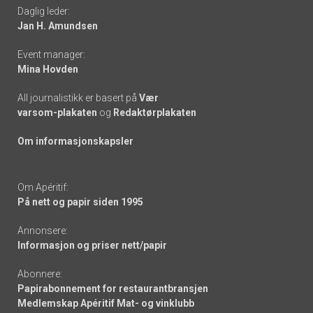
Daglig leder:
links
Jan H. Amundsen
Event manager:
Mina Hovden
All journalistikk er basert på
Vær
varsom-plakaten
og
Redaktørplakaten
Om informasjonskapsler
Om Apéritif:
På nett og papir siden 1995
Annonsere:
Informasjon og priser nett/papir
Abonnere:
Papirabonnement for restaurantbransjen
Medlemskap Apéritif Mat- og vinklubb