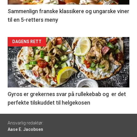
5
Sammenlign franske klassikere og ungarske viner
til en 5-retters meny
Forsiden
DAGENS RETT
akkurat
nå
-
6
Gyros er grekernes svar på rullekebab og er det
perfekte tilskuddet til helgekosen
Footer
Ansvarlig redaktør:
Aase E. Jacobsen
-