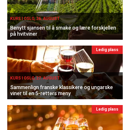
KURS I OSLO, 26. AUGUST
Benytt sjansen til å smake og lære forskjellen
på hvitviner
Ledig plass
KURS I OSLO, 27. AUGUST
Sammenlign franske klassikere og ungarske
viner til en 5-retters meny
Ledig plass