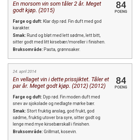
84
En morsom vin som tåler 2 år. Meget
godt kjøp. (2015)
POENG
Farge og duft:
Klar dyp rød. Fin duft med god
karakter.
Smak:
Rund og bløt med lett sødme, lett bitt,
sitter godt med litt kirsebær/moreller i finishen.
Bruksområde:
Pasta, grønnsaker.
24. april 2014
84
En vellaget vin i dette prissjiktet. Tåler et
par år. Meget godt kjøp. (2012) (2012)
POENG
Farge og duft:
Dyp rød. Fin moden duft med
snev av sjokolade og nedlagte mørke bær.
Smak:
Stort fruktig anslag, god frukt, god
sødme, fruktig utover bra syre, sitter godt og
lenge med mye kirsebærskall i finishen.
Bruksområde:
Grillmat, kosevin.