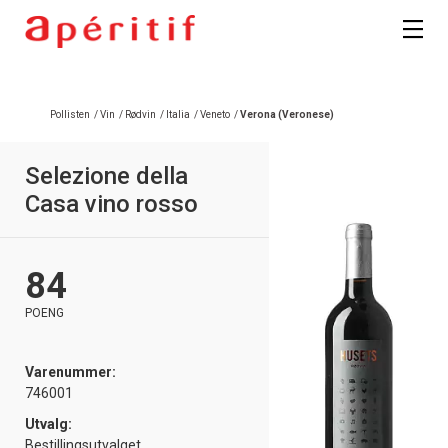
Pollisten
/
Vin
/
Rødvin
/
Italia
/
Veneto
/
Verona (Veronese)
Selezione della
Casa vino rosso
84
POENG
Varenummer:
746001
Utvalg:
Bestillingsutvalget