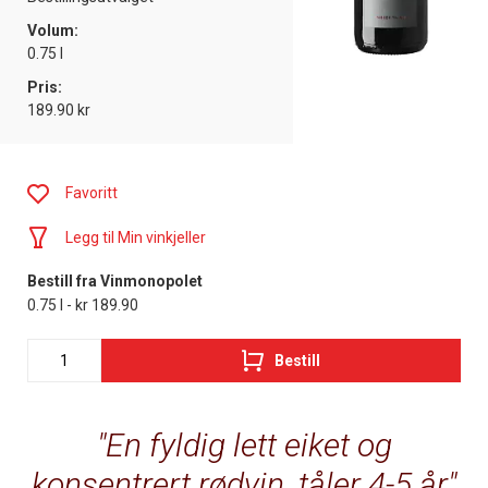
Volum:
0.75 l
Pris:
189.90 kr
Favoritt
Legg til Min vinkjeller
Bestill fra Vinmonopolet
0.75 l - kr 189.90
Bestill
En fyldig lett eiket og
konsentrert rødvin, tåler 4-5 år