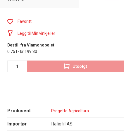
Favoritt
Legg til Min vinkjeller
Bestill fra Vinmonopolet
0.75 l - kr 199.80
Utsolgt
Produsent
Progetto Agricoltura
Importør
Italiofil AS