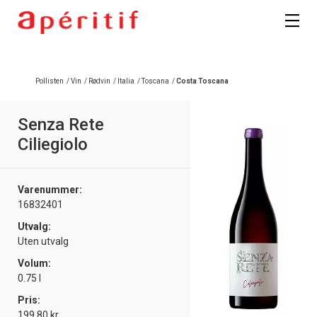
Pollisten
/
Vin
/
Rødvin
/
Italia
/
Toscana
/
Costa Toscana
Senza Rete
Ciliegiolo
Varenummer:
16832401
Utvalg:
Uten utvalg
Volum:
0.75 l
Pris:
199.80 kr