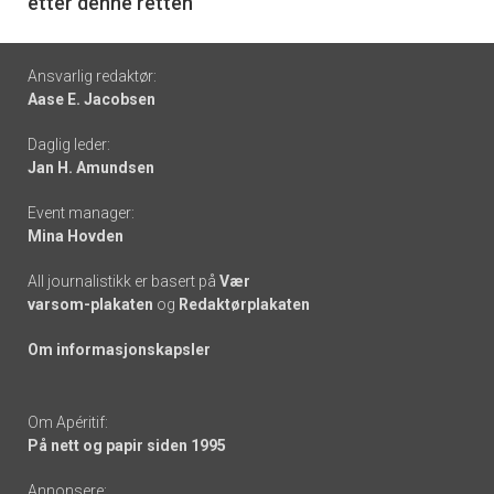
etter denne retten
Footer
Ansvarlig redaktør:
Aase E. Jacobsen
-
Daglig leder:
links
Jan H. Amundsen
Event manager:
Mina Hovden
All journalistikk er basert på
Vær
varsom-plakaten
og
Redaktørplakaten
Om informasjonskapsler
Om Apéritif:
På nett og papir siden 1995
Annonsere: