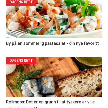
Forsiden
DAGENS RETT
akkurat
nå
-
5
By på en sommerlig pastasalat - din nye favoritt
Forsiden
DAGENS RETT
akkurat
nå
-
6
Rollmops: Det er en grunn til at tyskere er ville