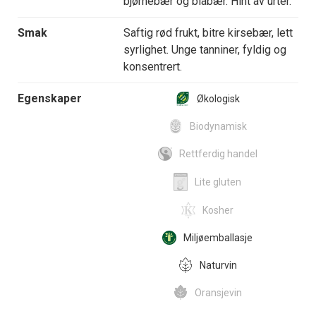
bjørnebær og blåbær. Hint av urter.
Smak
Saftig rød frukt, bitre kirsebær, lett
syrlighet. Unge tanniner, fyldig og
konsentrert.
Egenskaper
Økologisk
Biodynamisk
Rettferdig handel
Lite gluten
Kosher
Miljøemballasje
Naturvin
Oransjevin