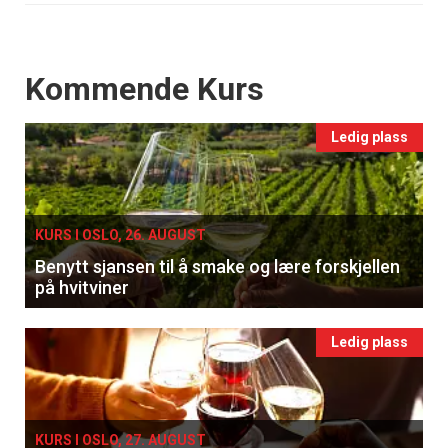
Events
Kommende Kurs
Ledig plass
KURS I OSLO, 26. AUGUST
Benytt sjansen til å smake og lære forskjellen
på hvitviner
Ledig plass
KURS I OSLO, 27. AUGUST