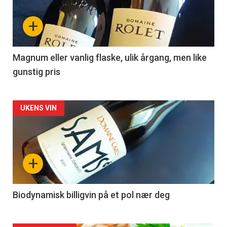
nå
+
-
3
Magnum eller vanlig flaske, ulik årgang, men like
gunstig pris
Forsiden
UKENS VIN
akkurat
nå
+
-
4
Biodynamisk billigvin på et pol nær deg