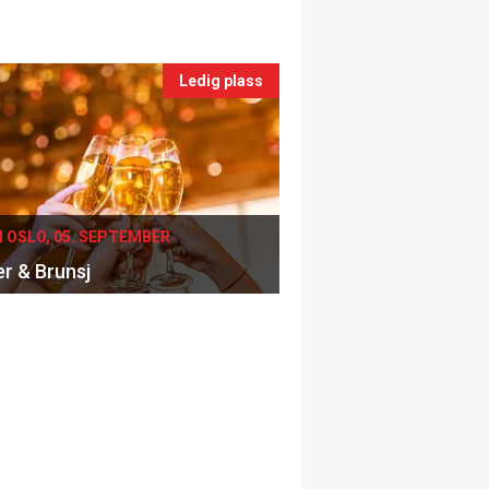
Ledig plass
I OSLO, 05. SEPTEMBER
er & Brunsj