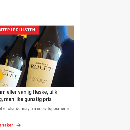
siden
ITER I POLLISTEN
urat
 eller vanlig flaske, ulik
, men like gunstig pris
et er chardonnay fra en av toppcruene i
e saken