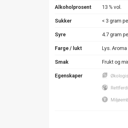
Alkoholprosent
13 % vol.
Sukker
< 3 gram per
Syre
4.7 gram per
Farge / lukt
Lys. Aroma a
Smak
Frukt og mi
Egenskaper
Økologi
Rettferd
Miljøemb