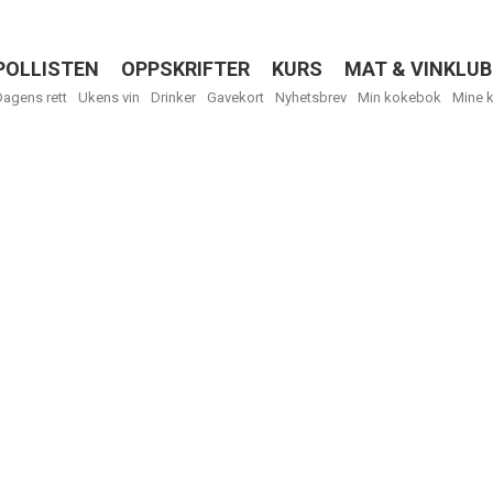
POLLISTEN
OPPSKRIFTER
KURS
MAT & VINKLUB
Menu
Dagens rett
Ukens vin
Drinker
Gavekort
Nyhetsbrev
Min kokebok
Mine 
R