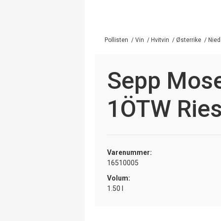
Pollisten
/
Vin
/
Hvitvin
/
Østerrike
/
Nied
Sepp Mose
1ÖTW Ries
Varenummer:
16510005
Volum:
1.50 l