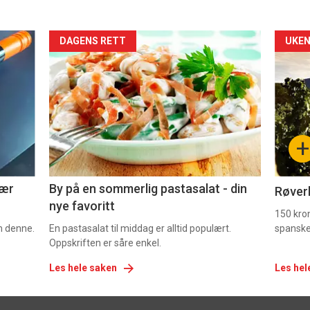
Forsiden
For
DAGENS RETT
UKEN
akkurat
akk
nå
nå
-
-
+
5
6
nær
By på en sommerlig pastasalat - din
Røverk
nye favoritt
150 kron
om denne.
En pastasalat til middag er alltid populært.
spanske
Oppskriften er såre enkel.
Les hele saken
Les hel