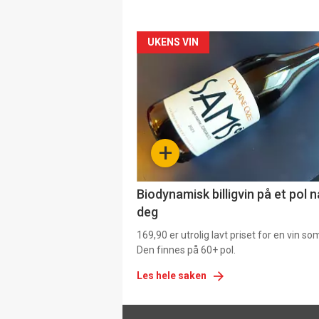
Forsiden
UKENS VIN
akkurat
nå
-
+
4
Biodynamisk billigvin på et pol 
deg
169,90 er utrolig lavt priset for en vin s
Den finnes på 60+ pol.
Les hele saken