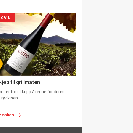
siden
S VIN
urat
jøp til grillmaten
er er for et kupp å regne for denne
 rødvinen.
e saken