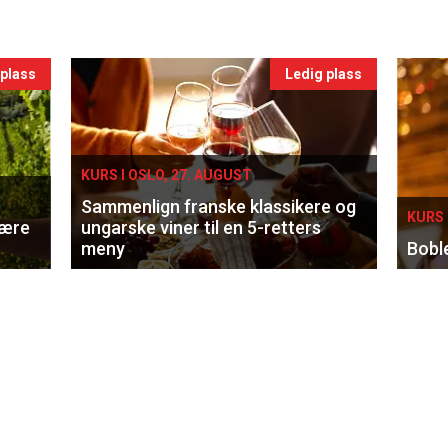
 plass
Ledig plass
KURS I OSLO, 27. AUGUST
Sammenlign franske klassikere og
KURS 
lære
ungarske viner til en 5-retters
meny
Bobl