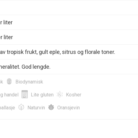
 liter
 liter
v tropisk frukt, gult eple, sitrus og florale toner.
neralitet. God lengde.
sk
Biodynamisk
ig handel
Lite gluten
Kosher
allasje
Naturvin
Oransjevin