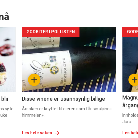
nå
Forsiden
For
GODBITER I POLLISTEN
GODB
akkurat
akk
nå
nå
-
-
+
+
2
3
Magnum
blir
Disse vinene er usannsynlig billige
årgang
ns søte
Årsaken er knyttet til eieren som får sin «lønn i
ruke
himmelen».
Innhold
Jura.
Les hele saken
Les hel