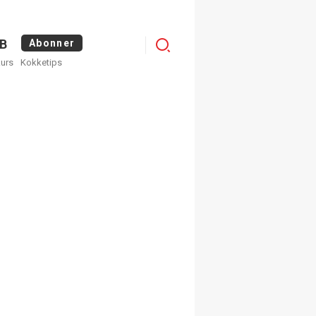
Menu
B
Abonner
kurs
Kokketips
profile
egistrer deg