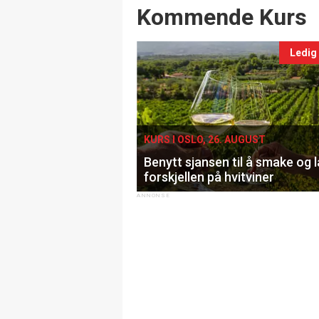
Events
Kommende Kurs
Ledig
KURS I OSLO, 26. AUGUST
Benytt sjansen til å smake og 
forskjellen på hvitviner