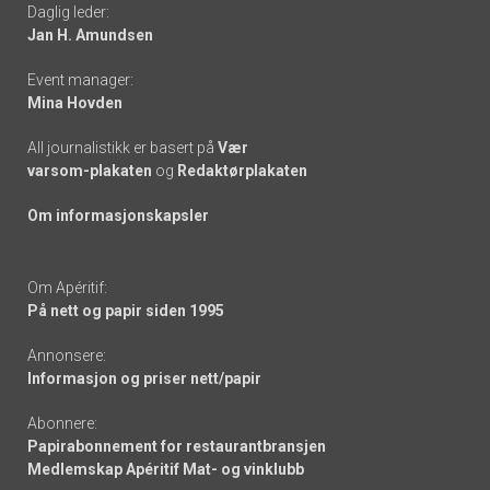
Daglig leder:
links
Jan H. Amundsen
Event manager:
Mina Hovden
All journalistikk er basert på
Vær
varsom-plakaten
og
Redaktørplakaten
Om informasjonskapsler
Om Apéritif:
På nett og papir siden 1995
Annonsere:
Informasjon og priser nett/papir
Abonnere:
Papirabonnement for restaurantbransjen
Medlemskap Apéritif Mat- og vinklubb