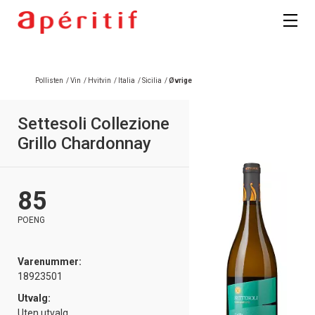
Pollisten
/
Vin
/
Hvitvin
/
Italia
/
Sicilia
/
Øvrige
Settesoli Collezione
Grillo Chardonnay
85
POENG
Varenummer:
18923501
Utvalg:
Uten utvalg