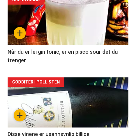
Forsiden
akkurat
nå
+
-
2
Når du er lei gin tonic, er en pisco sour det du
trenger
Forsiden
GODBITER I POLLISTEN
akkurat
nå
+
-
3
Disse vinene er usannsynlig billige