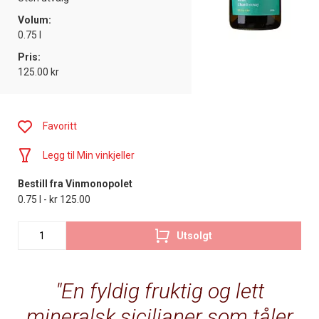
Volum:
0.75 l
Pris:
125.00 kr
Favoritt
Legg til Min vinkjeller
Bestill fra Vinmonopolet
0.75 l - kr 125.00
Utsolgt
En fyldig fruktig og lett
mineralsk sicilianer som tåler