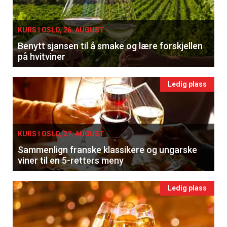
KURS I OSLO, 26. AUGUST
Benytt sjansen til å smake og lære forskjellen
på hvitviner
Ledig plass
KURS I OSLO, 27. AUGUST
Sammenlign franske klassikere og ungarske
viner til en 5-retters meny
Ledig plass