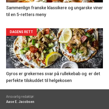
5
Sammenlign franske klassikere og ungarske viner
til en 5-retters meny
Forsiden
DAGENS RETT
akkurat
nå
-
6
Gyros er grekernes svar på rullekebab og er det
perfekte tilskuddet til helgekosen
Footer
Ansvarlig redaktør:
Aase E. Jacobsen
-