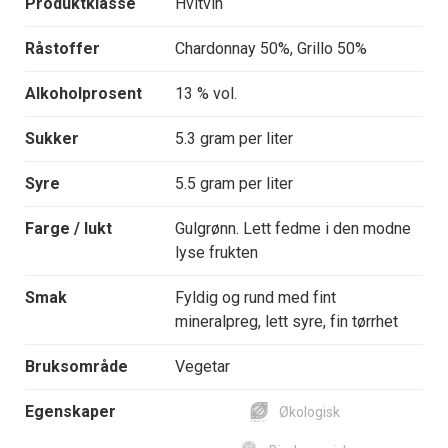
Produktklasse
Hvitvin
Råstoffer
Chardonnay 50%, Grillo 50%
Alkoholprosent
13 % vol.
Sukker
5.3 gram per liter
Syre
5.5 gram per liter
Farge / lukt
Gulgrønn. Lett fedme i den modne
lyse frukten
Smak
Fyldig og rund med fint
mineralpreg, lett syre, fin tørrhet
Bruksområde
Vegetar
Egenskaper
Økologisk