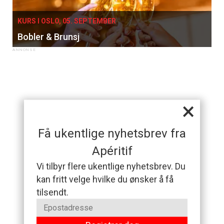
KURS I OSLO, 05. SEPTEMBER
Bobler & Brunsj
×
Få ukentlige nyhetsbrev fra
Apéritif
Vi tilbyr flere ukentlige nyhetsbrev. Du
kan fritt velge hvilke du ønsker å få
tilsendt.