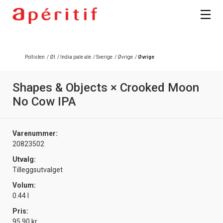
Pollisten
/
Øl
/
India pale ale
/
Sverige
/
Øvrige
/
Øvrige
Shapes & Objects × Crooked Moon
No Cow IPA
Varenummer:
20823502
Utvalg:
Tilleggsutvalget
Volum:
0.44 l
Pris:
95.90 kr