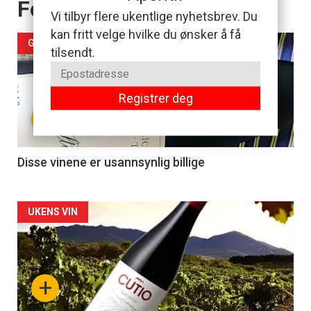
Forsiden akkurat nå
Vi tilbyr flere ukentlige nyhetsbrev. Du
kan fritt velge hvilke du ønsker å få
GODBITER I POLLISTEN
tilsendt.
Registrer deg
+
Disse vinene er usannsynlig billige
Forsiden
UKENS VIN
akkurat
nå
+
-