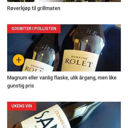
2
Røverkjøp til grillmaten
Forsiden
GODBITER I POLLISTEN
akkurat
nå
+
-
3
Magnum eller vanlig flaske, ulik årgang, men like
gunstig pris
Forsiden
UKENS VIN
akkurat