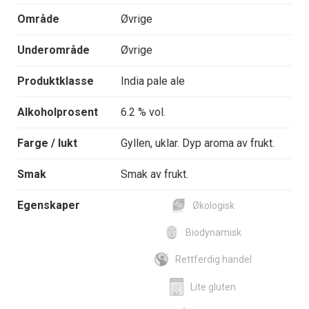
Område
Øvrige
Underområde
Øvrige
Produktklasse
India pale ale
Alkoholprosent
6.2 % vol.
Farge / lukt
Gyllen, uklar. Dyp aroma av frukt.
Smak
Smak av frukt.
Egenskaper
Økologisk
Biodynamisk
Rettferdig handel
Lite gluten