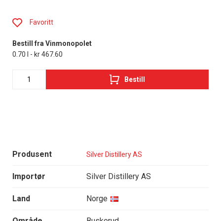
Favoritt
Bestill fra Vinmonopolet
0.70 l - kr 467.60
Bestill
Produsent
Silver Distillery AS
Importør
Silver Distillery AS
Land
Norge
Område
Buskerud