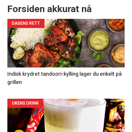
Forsiden akkurat nå
DAGENS RETT
Indisk krydret tandoori-kylling lager du enkelt på
grillen
Forsiden
UKENS DRINK
akkurat
nå