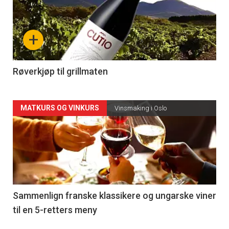
akkurat
nå
+
-
4
Røverkjøp til grillmaten
Forsiden
MATKURS OG VINKURS
Vinsmaking i Oslo
akkurat
nå
-
5
Sammenlign franske klassikere og ungarske viner
til en 5-retters meny