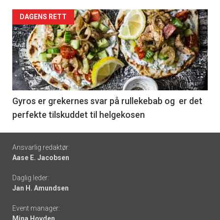
Forsiden
DAGENS RETT
akkurat
nå
-
6
Gyros er grekernes svar på rullekebab og er det
perfekte tilskuddet til helgekosen
Footer
Ansvarlig redaktør:
Aase E. Jacobsen
-
Daglig leder:
links
Jan H. Amundsen
Event manager:
Mina Hovden