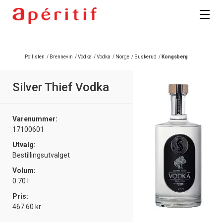
Registrer deg
Pollisten
/
Brennevin
/
Vodka
/
Vodka
/
Norge
/
Buskerud
/
Kongsberg
Silver Thief Vodka
Varenummer:
17100601
Utvalg:
Bestillingsutvalget
Volum:
0.70 l
Pris:
467.60 kr