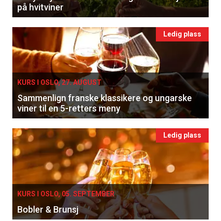
på hvitviner
Ledig plass
KURS I OSLO, 27. AUGUST
Sammenlign franske klassikere og ungarske
viner til en 5-retters meny
Ledig plass
KURS I OSLO, 05. SEPTEMBER
Bobler & Brunsj