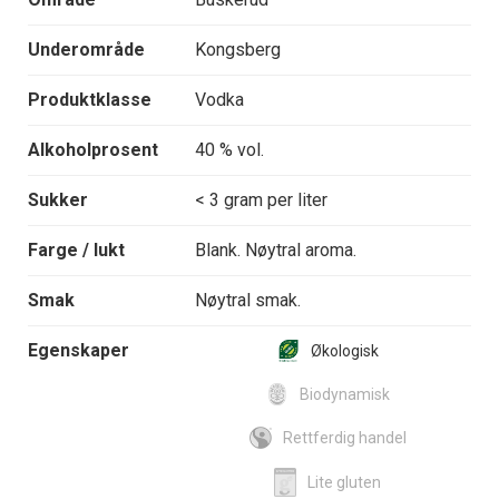
Underområde
Kongsberg
Produktklasse
Vodka
Alkoholprosent
40 % vol.
Sukker
< 3 gram per liter
Farge / lukt
Blank. Nøytral aroma.
Smak
Nøytral smak.
Egenskaper
Økologisk
Biodynamisk
Rettferdig handel
Lite gluten