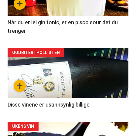
+
-
2
Når du er lei gin tonic, er en pisco sour det du
trenger
Forsiden
GODBITER I POLLISTEN
akkurat
nå
+
-
3
Disse vinene er usannsynlig billige
Forsiden
UKENS VIN