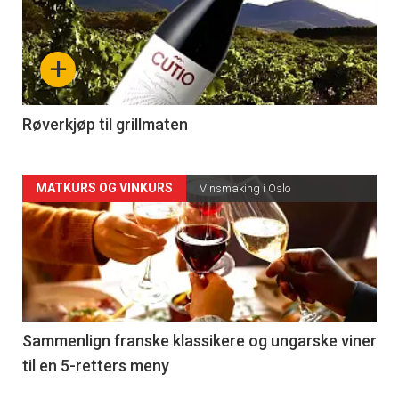
akkurat
nå
+
-
4
Røverkjøp til grillmaten
Forsiden
MATKURS OG VINKURS
Vinsmaking i Oslo
akkurat
nå
-
5
Sammenlign franske klassikere og ungarske viner
til en 5-retters meny