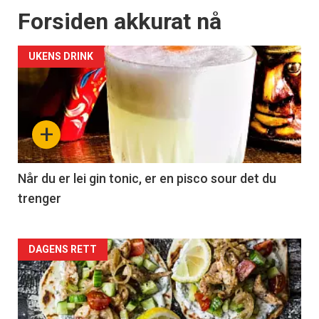
Forsiden akkurat nå
UKENS DRINK
+
Når du er lei gin tonic, er en pisco sour det du
trenger
Forsiden
DAGENS RETT
akkurat
nå