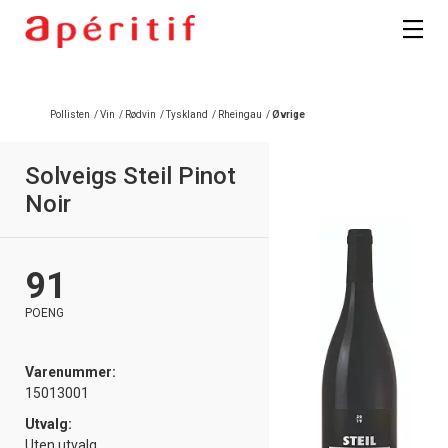
Registrer deg
Pollisten
/
Vin
/
Rødvin
/
Tyskland
/
Rheingau
/
Øvrige
Solveigs Steil Pinot
Noir
91
POENG
Varenummer:
15013001
Utvalg:
Uten utvalg