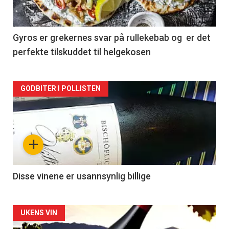
-
2
Gyros er grekernes svar på rullekebab og er det
perfekte tilskuddet til helgekosen
Forsiden
GODBITER I POLLISTEN
akkurat
nå
+
-
3
Disse vinene er usannsynlig billige
Forsiden
UKENS VIN