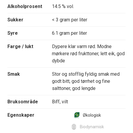
Alkoholprosent
14.5 % vol.
Sukker
< 3 gram per liter
Syre
6.1 gram per liter
Farge / lukt
Dypere klar varm rød. Modne
mørkere rød frukttoner, lett eik, god
dybde
Smak
Stor og stofflig fyldig smak med
godt bitt, god tørrhet og fine
salttoner, god lengde
Bruksområde
Biff, vilt
Egenskaper
Økologisk
Biodynamisk