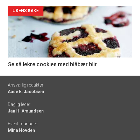
Forsiden
UKENS KAKE
akkurat
nå
-
6
Se så lekre cookies med blåbær blir
Footer
Ansvarlig redaktør:
Aase E. Jacobsen
-
Daglig leder:
links
Jan H. Amundsen
Event manager:
Mina Hovden