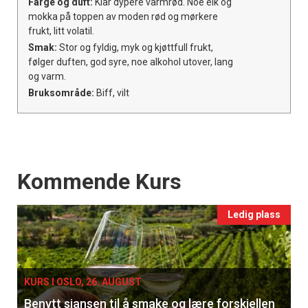
Farge og duft:
Klar dypere varmrød. Noe eik og
mokka på toppen av moden rød og mørkere
frukt, litt volatil.
Smak:
Stor og fyldig, myk og kjøttfull frukt,
følger duften, god syre, noe alkohol utover, lang
og varm.
Bruksområde:
Biff, vilt
Events
Kommende Kurs
Ledig plass
KURS I OSLO, 26. AUGUST
Benytt sjansen til å smake og lære forskjellen