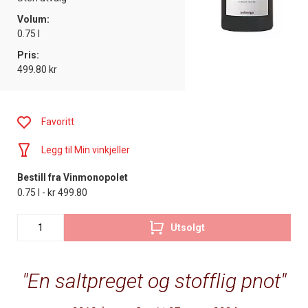
Volum:
0.75 l
Pris:
499.80 kr
Favoritt
Legg til Min vinkjeller
Bestill fra Vinmonopolet
0.75 l - kr 499.80
Utsolgt
En saltpreget og stofflig pnot