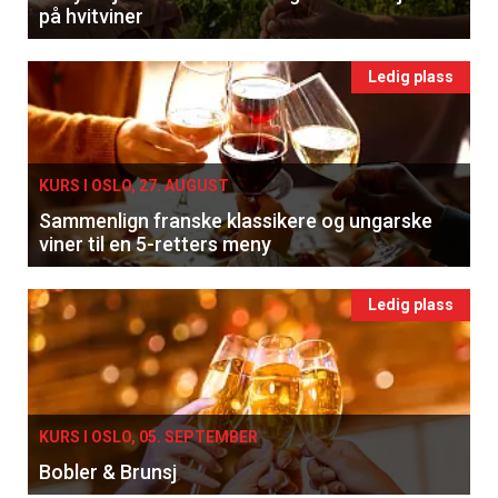
på hvitviner
Ledig plass
KURS I OSLO, 27. AUGUST
Sammenlign franske klassikere og ungarske
viner til en 5-retters meny
Ledig plass
KURS I OSLO, 05. SEPTEMBER
Bobler & Brunsj