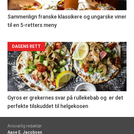
-
5
Sammenlign franske klassikere og ungarske viner
til en 5-retters meny
Forsiden
DAGENS RETT
akkurat
nå
-
6
Gyros er grekernes svar på rullekebab og er det
perfekte tilskuddet til helgekosen
Footer
Ansvarlig redaktør:
Aase E. Jacobsen