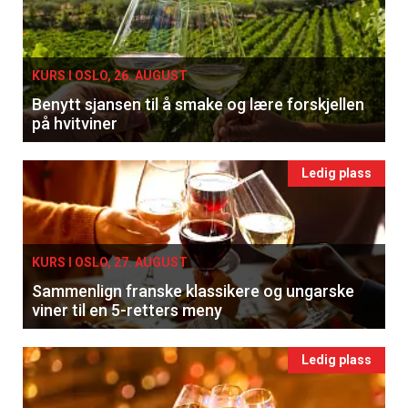
KURS I OSLO, 26. AUGUST
Benytt sjansen til å smake og lære forskjellen
på hvitviner
Ledig plass
KURS I OSLO, 27. AUGUST
Sammenlign franske klassikere og ungarske
viner til en 5-retters meny
Ledig plass