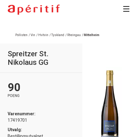
Pollisten
/
Vin
/
Hvitvin
/
Tyskland
/
Rheingau
/
Mittelheim
Spreitzer St.
Nikolaus GG
90
POENG
Varenummer:
17419701
Utvalg:
Bestillingsutvalget