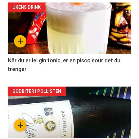
Forsiden
UKENS DRINK
akkurat
nå
+
-
2
Når du er lei gin tonic, er en pisco sour det du
trenger
Forsiden
GODBITER I POLLISTEN
akkurat
nå
+
-