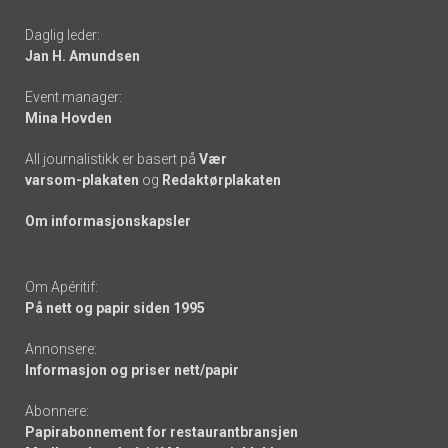
-
Daglig leder:
links
Jan H. Amundsen
Event manager:
Mina Hovden
All journalistikk er basert på
Vær
varsom-plakaten
og
Redaktørplakaten
Om informasjonskapsler
Om Apéritif:
På nett og papir siden 1995
Annonsere:
Informasjon og priser nett/papir
Abonnere:
Papirabonnement for restaurantbransjen