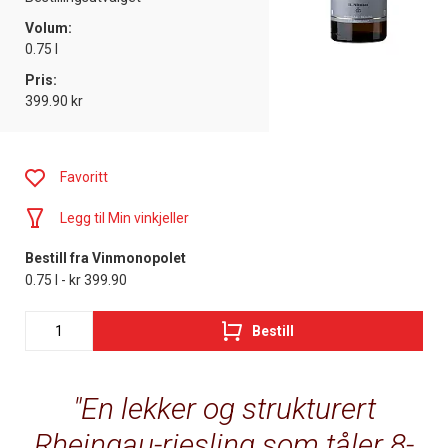
Volum:
0.75 l
Pris:
399.90 kr
Favoritt
Legg til Min vinkjeller
Bestill fra Vinmonopolet
0.75 l - kr 399.90
Bestill
En lekker og strukturert
Rheingau-riesling som tåler 8-