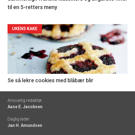
til en 5-retters meny
Forsiden
UKENS KAKE
akkurat
nå
-
6
Se så lekre cookies med blåbær blir
Footer
Ansvarlig redaktør:
Aase E. Jacobsen
-
Daglig leder:
links
Jan H. Amundsen