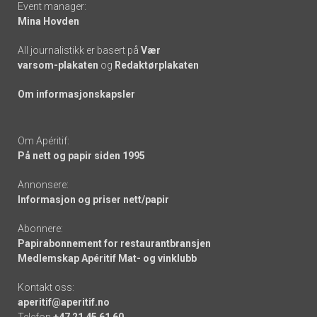
Event manager:
Mina Hovden
All journalistikk er basert på
Vær
varsom-plakaten
og
Redaktørplakaten
Om informasjonskapsler
Om Apéritif:
På nett og papir siden 1995
Annonsere:
Informasjon og priser nett/papir
Abonnere:
Papirabonnement for restaurantbransjen
Medlemskap Apéritif Mat- og vinklubb
Kontakt oss:
aperitif@aperitif.no
Telefon
+47 21 45 61 60