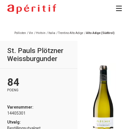
Registrer deg
Pollisten
/
Vin
/
Hvitvin
/
Italia
/
Trentino-Alto Adige
/
Alto Adige (Südtirol)
St. Pauls Plötzner
Weissburgunder
84
POENG
Varenummer:
14405301
Utvalg:
Bestillingsutvalget