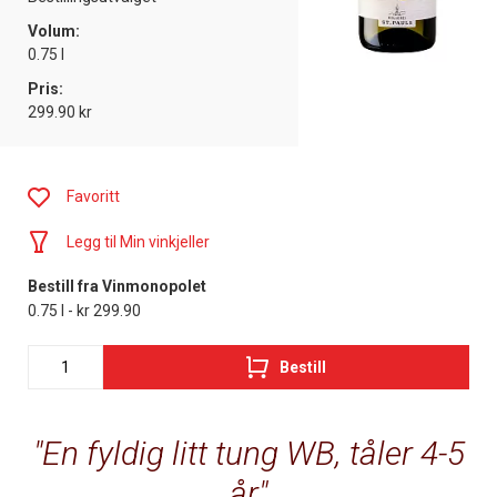
Volum:
0.75 l
Pris:
299.90 kr
Favoritt
Legg til Min vinkjeller
Bestill fra Vinmonopolet
0.75 l - kr 299.90
Bestill
En fyldig litt tung WB, tåler 4-5
år