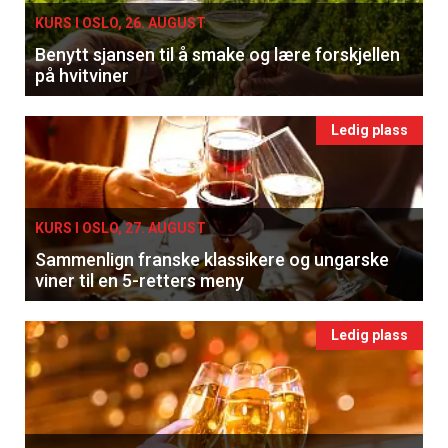
KURS I OSLO, 26. AUGUST
Benytt sjansen til å smake og lære forskjellen
på hvitviner
Ledig plass
KURS I OSLO, 27. AUGUST
Sammenlign franske klassikere og ungarske
viner til en 5-retters meny
Ledig plass