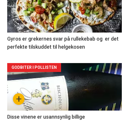
akkurat
nå
-
2
Gyros er grekernes svar på rullekebab og er det
perfekte tilskuddet til helgekosen
Forsiden
GODBITER I POLLISTEN
akkurat
nå
+
-
3
Disse vinene er usannsynlig billige