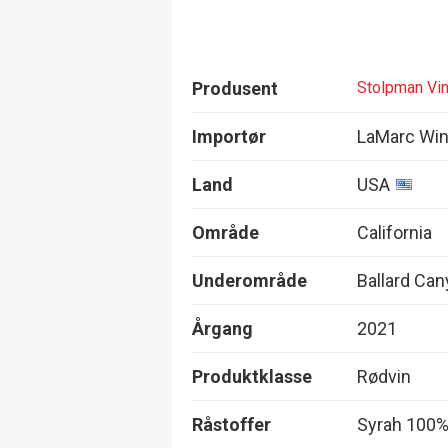
Produsent
Stolpman Vi
Importør
LaMarc Wi
Land
USA
Område
California
Underområde
Ballard Ca
Årgang
2021
Produktklasse
Rødvin
Råstoffer
Syrah 100