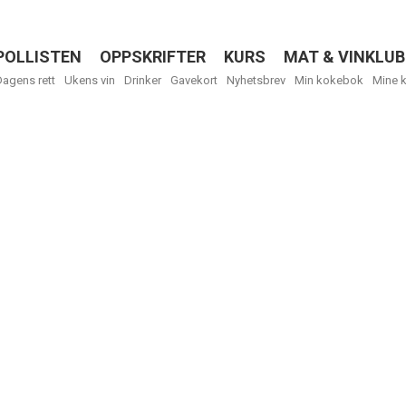
POLLISTEN
OPPSKRIFTER
KURS
MAT & VINKLUB
Menu
Dagens rett
Ukens vin
Drinker
Gavekort
Nyhetsbrev
Min kokebok
Mine 