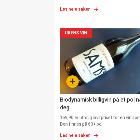
Les hele saken
Forsiden
UKENS VIN
akkurat
nå
-
+
4
Biodynamisk billigvin på et pol 
deg
169,90 er utrolig lavt priset for en vin s
Den finnes på 60+ pol.
Les hele saken