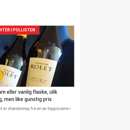
siden
ITER I POLLISTEN
urat
 eller vanlig flaske, ulik
, men like gunstig pris
et er chardonnay fra en av toppcruene i