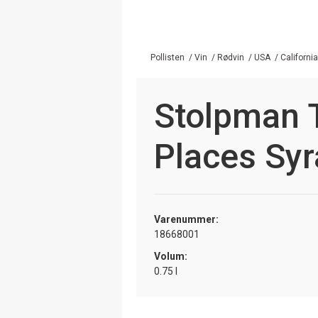
Pollisten
/
Vin
/
Rødvin
/
USA
/
California
Stolpman 
Places Sy
Varenummer:
18668001
Volum:
0.75 l