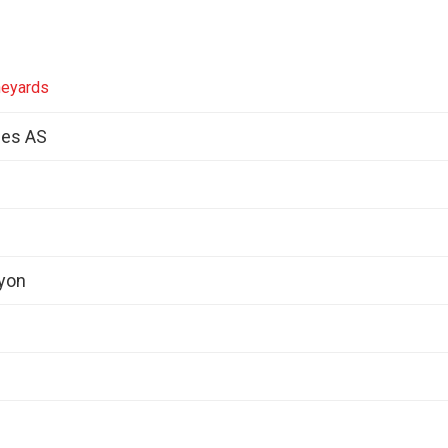
neyards
nes AS
nyon
%