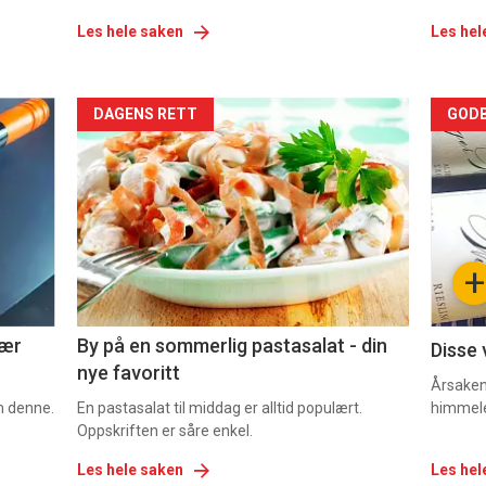
Les hele saken
Les hel
Forsiden
For
DAGENS RETT
GODB
akkurat
akk
nå
nå
-
-
+
5
6
nær
By på en sommerlig pastasalat - din
Disse 
nye favoritt
Årsaken 
om denne.
En pastasalat til middag er alltid populært.
himmel
Oppskriften er såre enkel.
Les hele saken
Les hel