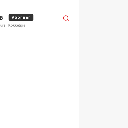
Menu
B
Abonner
kurs
Kokketips
profile