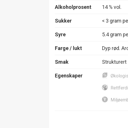
Alkoholprosent
14 % vol.
Sukker
< 3 gram per
Syre
5.4 gram per
Farge / lukt
Dyp rød. Aro
Smak
Strukturert
Egenskaper
Økologi
Rettferd
Miljøemb