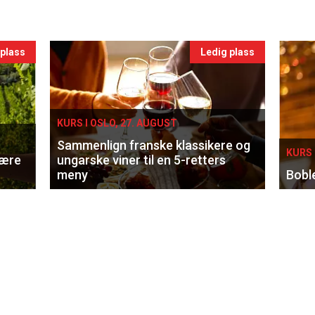
 plass
Ledig plass
KURS I OSLO, 27. AUGUST
Sammenlign franske klassikere og
KURS 
lære
ungarske viner til en 5-retters
meny
Bobl