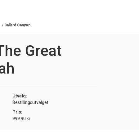
/
Ballard Canyon
The Great
rah
Utvalg:
Bestillingsutvalget
Pris:
999.90 kr