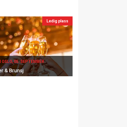
Ledig plass
I OSLO, 05. SEPTEMBER
er & Brunsj