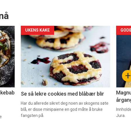
nå
Forsiden
For
UKENS KAKE
GODB
akkurat
akk
nå
nå
-
-
+
2
3
lekebab
Magnum
Se så lekre cookies med blåbær blir
årgang
Har du allerede sikret deg noen av skogens søte
blå, er disse minipaiene en god måte å bruke
Innhold
fangsten på.
Jura.
e