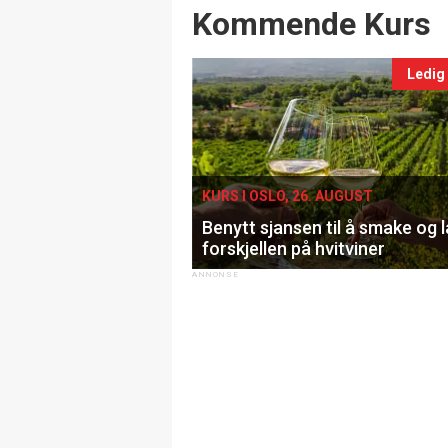
Events
Kommende Kurs
Ledig
KURS I OSLO, 26. AUGUST
Benytt sjansen til å smake og 
forskjellen på hvitviner