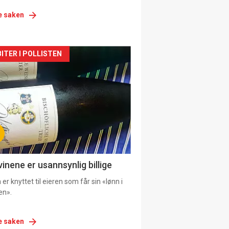
e saken
siden
ITER I POLLISTEN
urat
vinene er usannsynlig billige
er knyttet til eieren som får sin «lønn i
en».
e saken