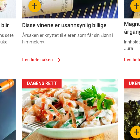
+
+
2
3
Magnum
blir
Disse vinene er usannsynlig billige
årgang
ns søte
Årsaken er knyttet til eieren som får sin «lønn i
ruke
himmelen».
Innhold
Jura.
Les hele saken
Les hel
Forsiden
For
DAGENS RETT
UKEN
akkurat
akk
nå
nå
-
-
+
5
6