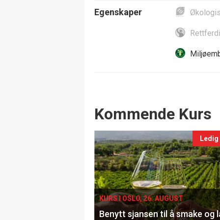
Egenskaper
Økologi
Rettferd
Miljøemb
Events
Kommende Kurs
Ledig
KURS I OSLO, 26. AUGUST
Benytt sjansen til å smake og 