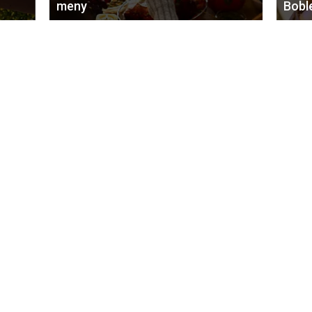
meny
Bobl