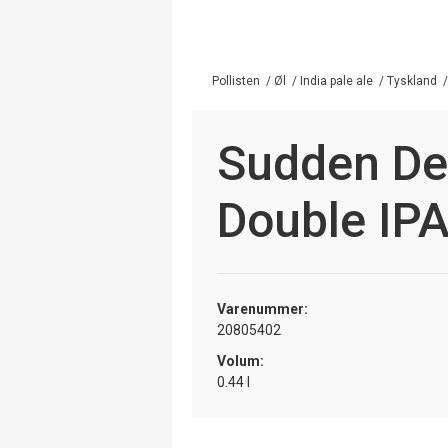
Pollisten
/
Øl
/
India pale ale
/
Tyskland
Sudden De
Double IP
Varenummer:
20805402
Volum:
0.44 l