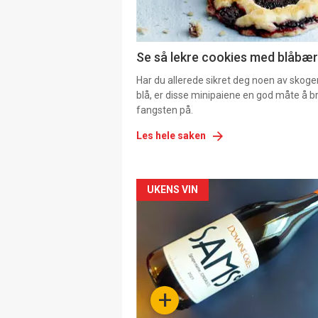
Se så lekre cookies med blåbær 
Har du allerede sikret deg noen av skoge
blå, er disse minipaiene en god måte å b
fangsten på.
Les hele saken
Forsiden
UKENS VIN
akkurat
nå
-
+
4