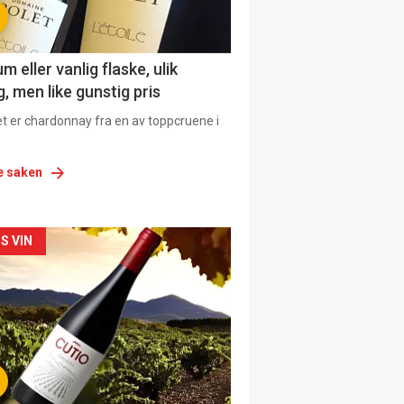
 eller vanlig flaske, ulik
, men like gunstig pris
et er chardonnay fra en av toppcruene i
e saken
siden
S VIN
urat