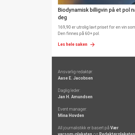
Biodynamisk billigvin på et pol 
deg
169,90 er utrolig lavt priset for en vin s
Den finnes på 60+ pol.
Les hele saken
Footer
Ansvarlig redaktør:
-
Aase E. Jacobsen
links
Daglig leder:
Jan H. Amundsen
Event manager:
Mina Hovden
All journalistikk er basert på
Vær
varsom-plakaten
og
Redaktørplakaten