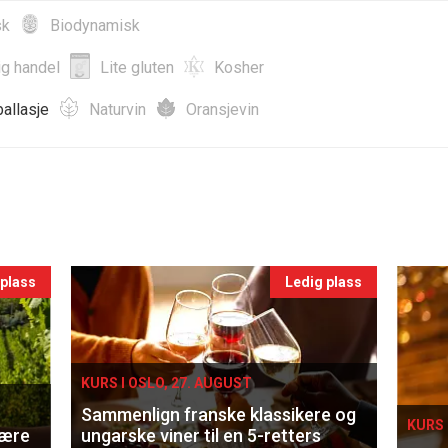
sk
Biodynamisk
ig handel
Lite gluten
Kosher
allasje
Naturvin
Oransjevin
 plass
Ledig plass
KURS I OSLO, 27. AUGUST
Sammenlign franske klassikere og
KURS 
lære
ungarske viner til en 5-retters