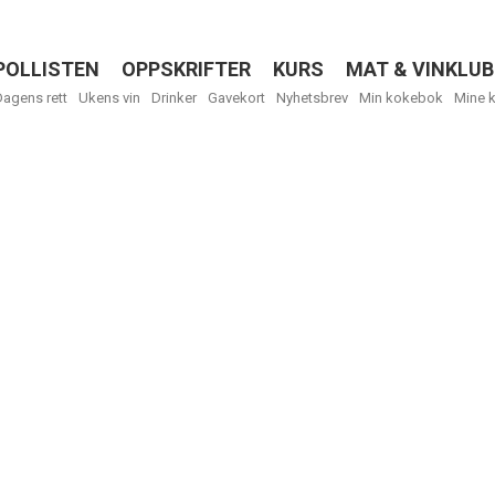
POLLISTEN
OPPSKRIFTER
KURS
MAT & VINKLUB
Menu
Dagens rett
Ukens vin
Drinker
Gavekort
Nyhetsbrev
Min kokebok
Mine 
R