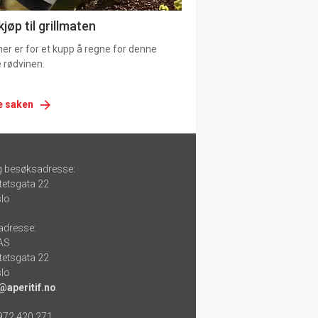
jøp til grillmaten
er er for et kupp å regne for denne
 rødvinen.
e saken
g besøksadresse:
tetsgata 22
lo
adresse:
 AS
tetsgata 22
lo
@aperitif.no
 972 420 271