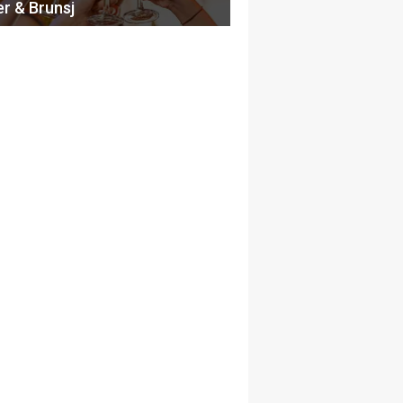
er & Brunsj