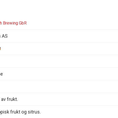
h Brewing GbR
s AS
le
 av frukt.
pisk frukt og sitrus.