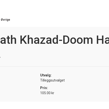
/
Øvrige
ath Khazad-Doom H
A
Utvalg:
Tilleggsutvalget
Pris:
105.00 kr