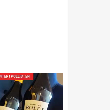
siden
ITER I POLLISTEN
urat