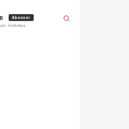
Menu
B
Abonner
kurs
Kokketips
profile
egistrer deg