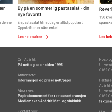
nær
By på en sommerlig pastasalat - din
Røverk
nye favoritt
150 kron
om denne.
En pastasalat til middag er alltid populært.
spanske
Oppskriften er såre enkel.
Les hele saken
Les hel
Om Apéritif:
Post- o
På nett og papir siden 1995
Universi
0162 Os
Annonsere:
Informasjon og priser nett/papir
Faktura
Apéritif
Abonnere:
Universi
Papirabonnement for restaurantbransjen
0162 Os
Medlemskap Apéritif Mat- og vinklubb
faktura
Kontakt oss:
Org. nr.