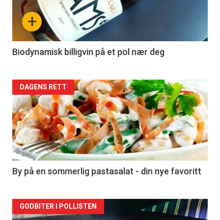
nå
+
-
4
Biodynamisk billigvin på et pol nær deg
Forsiden
DAGENS RETT
akkurat
nå
-
5
By på en sommerlig pastasalat - din nye favoritt
Forsiden
GODBITER I POLLISTEN