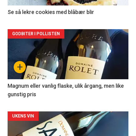
2
Se så lekre cookies med blåbær blir
Forsiden
GODBITER I POLLISTEN
akkurat
nå
+
-
3
Magnum eller vanlig flaske, ulik årgang, men like
gunstig pris
Forsiden
UKENS VIN
akkurat