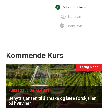
Miljøemballasje
Naturvin
Oransjevin
Events
Kommende Kurs
Ledig plass
KURS I OSLO, 26. AUGUST
Benytt sjansen til å smake og lære forskjellen
på hvitviner