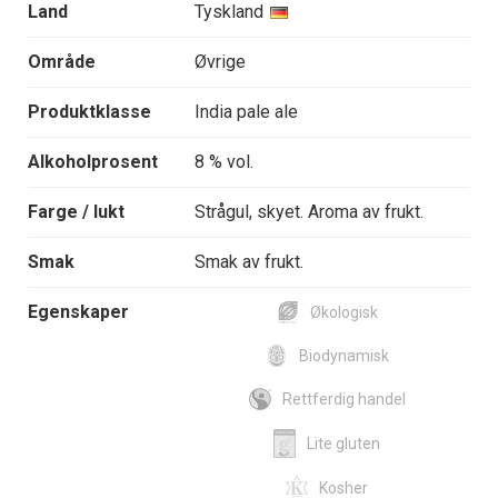
Land
Tyskland
Område
Øvrige
Produktklasse
India pale ale
Alkoholprosent
8 % vol.
Farge / lukt
Strågul, skyet. Aroma av frukt.
Smak
Smak av frukt.
Egenskaper
Økologisk
Biodynamisk
Rettferdig handel
Lite gluten
Kosher