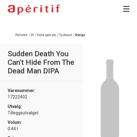
Registrer deg
Pollisten
/
Øl
/
India pale ale
/
Tyskland
/
Øvrige
Sudden Death You
Can't Hide From The
Dead Man DIPA
Varenummer:
17222402
Utvalg:
Tilleggsutvalget
Volum:
0.44 l