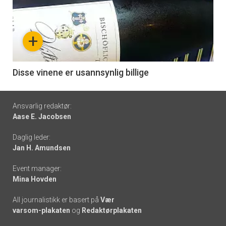
akkurat
nå
+
-
6
Disse vinene er usannsynlig billige
Footer
Ansvarlig redaktør:
Aase E. Jacobsen
-
Daglig leder:
links
Jan H. Amundsen
Event manager:
Mina Hovden
All journalistikk er basert på
Vær
varsom-plakaten
og
Redaktørplakaten