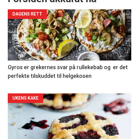
DAGENS RETT
Gyros er grekernes svar på rullekebab og er det
perfekte tilskuddet til helgekosen
Forsiden
UKENS KAKE
akkurat
nå
-