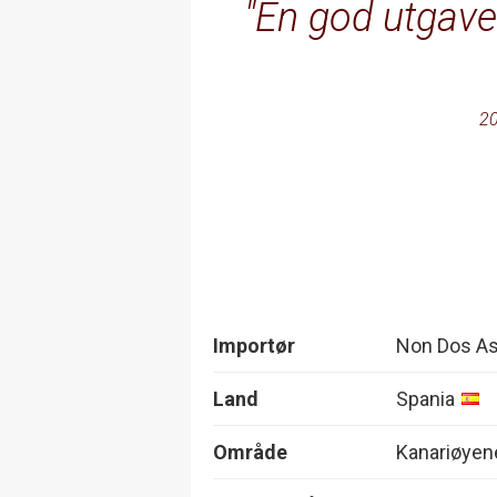
En god utgave
20
Importør
Non Dos A
Land
Spania
Område
Kanariøyen