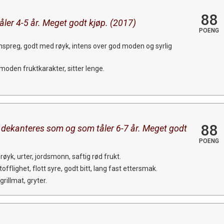
88
tåler 4-5 år. Meget godt kjøp. (2017)
POENG
nnspreg, godt med røyk, intens over god moden og syrlig
 moden fruktkarakter, sitter lenge.
88
dekanteres som og som tåler 6-7 år. Meget godt
POENG
 røyk, urter, jordsmonn, saftig rød frukt.
fflighet, flott syre, godt bitt, lang fast ettersmak.
grillmat, gryter.