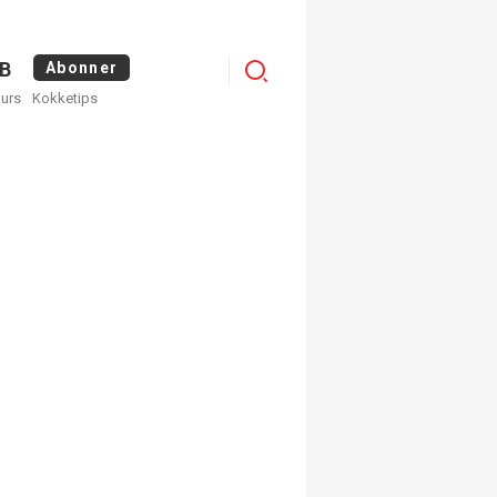
Menu
B
Abonner
kurs
Kokketips
profile
×
ge nyhetsbrev fra
Apéritif
 ukentlige nyhetsbrev. Du
 hvilke du ønsker å få
egistrer deg