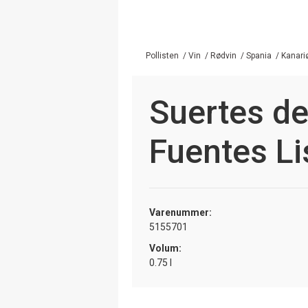
Pollisten
/
Vin
/
Rødvin
/
Spania
/
Kanari
Suertes de
Fuentes Li
Varenummer:
5155701
Volum:
0.75 l