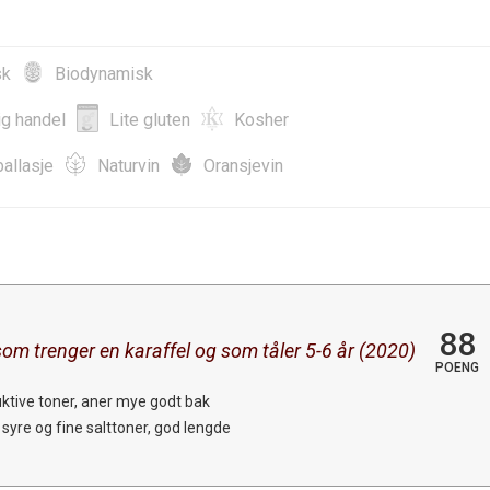
sk
Biodynamisk
ig handel
Lite gluten
Kosher
allasje
Naturvin
Oransjevin
88
som trenger en karaffel og som tåler 5-6 år (2020)
POENG
uktive toner, aner mye godt bak
syre og fine salttoner, god lengde