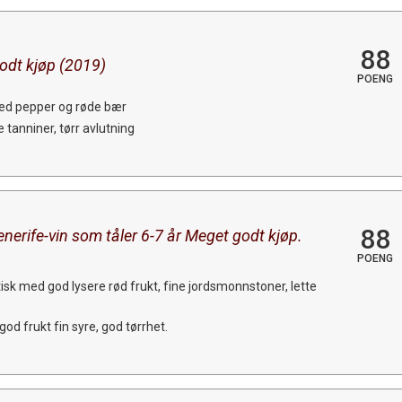
88
 godt kjøp (2019)
POENG
med pepper og røde bær
 tanniner, tørr avlutning
88
enerife-vin som tåler 6-7 år Meget godt kjøp.
POENG
isk med god lysere rød frukt, fine jordsmonnstoner, lette
d frukt fin syre, god tørrhet.