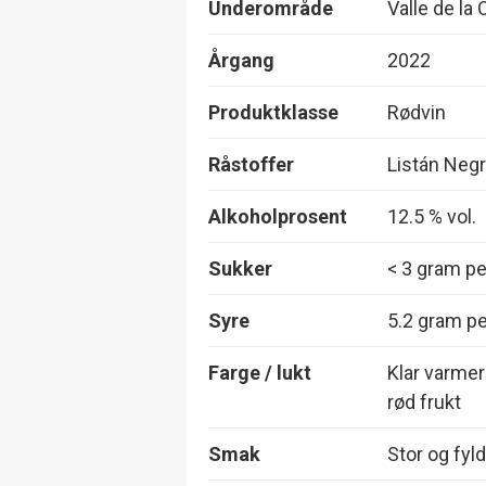
Underområde
Valle de la 
Årgang
2022
Produktklasse
Rødvin
Råstoffer
Listán Negr
Alkoholprosent
12.5 % vol.
Sukker
< 3 gram per
Syre
5.2 gram per
Farge / lukt
Klar varmer
rød frukt
Smak
Stor og fyld