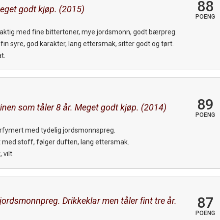
88
Meget godt kjøp. (2015)
POENG
kaktig med fine bittertoner, mye jordsmonn, godt bærpreg.
 fin syre, god karakter, lang ettersmak, sitter godt og tørt.
t.
89
inen som tåler 8 år. Meget godt kjøp. (2014)
POENG
 parfymert med tydelig jordsmonnspreg.
t med stoff, følger duften, lang ettersmak.
 vilt.
87
jordsmonnpreg. Drikkeklar men tåler fint tre år.
POENG