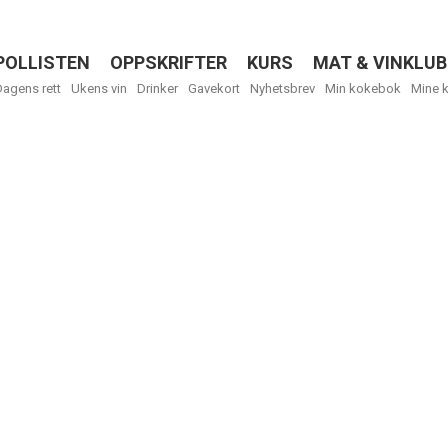
POLLISTEN
OPPSKRIFTER
KURS
MAT & VINKLUB
Menu
Dagens rett
Ukens vin
Drinker
Gavekort
Nyhetsbrev
Min kokebok
Mine 
Få ukentli
Vi tilbyr flere
kan fritt velge
tilsendt.
R