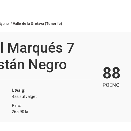
øyene
/
Valle de la Orotava (Tenerife)
l Marqués 7
stán Negro
88
POENG
Utvalg:
Basisutvalget
Pris:
265.90 kr