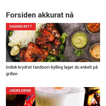
Forsiden akkurat nå
DAGENS RETT
Indisk krydret tandoori-kylling lager du enkelt på
grillen
Forsiden
UKENS DRINK
akkurat