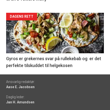
Forsiden
DAGENS RETT
akkurat
nå
-
6
Gyros er grekernes svar på rullekebab og er det
perfekte tilskuddet til helgekosen
Footer
Ansvarlig redaktør:
Aase E. Jacobsen
-
Daglig leder:
links
Jan H. Amundsen