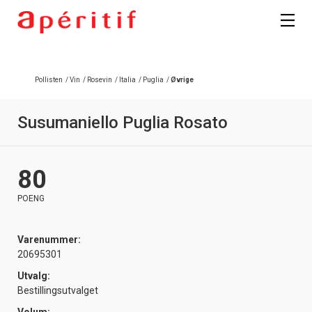
Registrer deg
Pollisten
/
Vin
/
Rosevin
/
Italia
/
Puglia
/
Øvrige
Susumaniello Puglia Rosato
80
POENG
Varenummer:
20695301
Utvalg:
Bestillingsutvalget