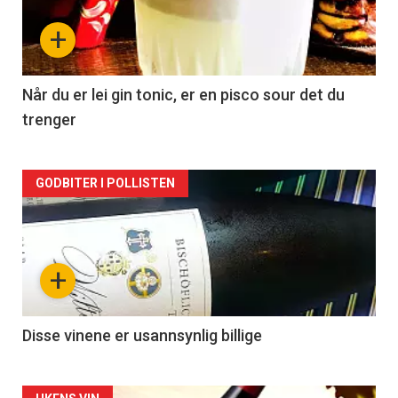
nå
+
-
2
Når du er lei gin tonic, er en pisco sour det du
trenger
Forsiden
GODBITER I POLLISTEN
akkurat
nå
+
-
3
Disse vinene er usannsynlig billige