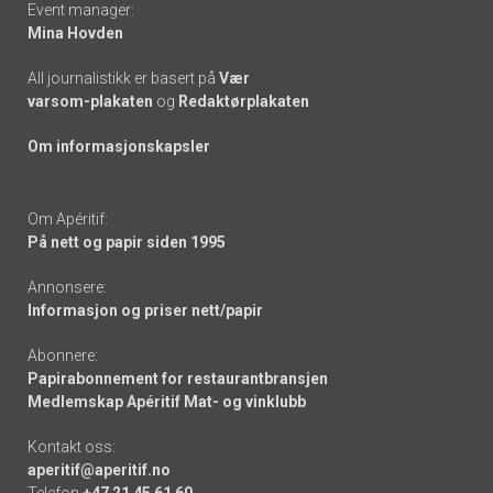
Event manager:
Mina Hovden
All journalistikk er basert på
Vær
varsom-plakaten
og
Redaktørplakaten
Om informasjonskapsler
Om Apéritif:
På nett og papir siden 1995
Annonsere:
Informasjon og priser nett/papir
Abonnere:
Papirabonnement for restaurantbransjen
Medlemskap Apéritif Mat- og vinklubb
Kontakt oss:
aperitif@aperitif.no
Telefon
+47 21 45 61 60