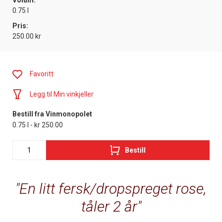
Volum:
0.75 l
Pris:
250.00 kr
Favoritt
Legg til Min vinkjeller
Bestill fra Vinmonopolet
0.75 l - kr 250.00
Bestill
En litt fersk/dropspreget rose,
tåler 2 år