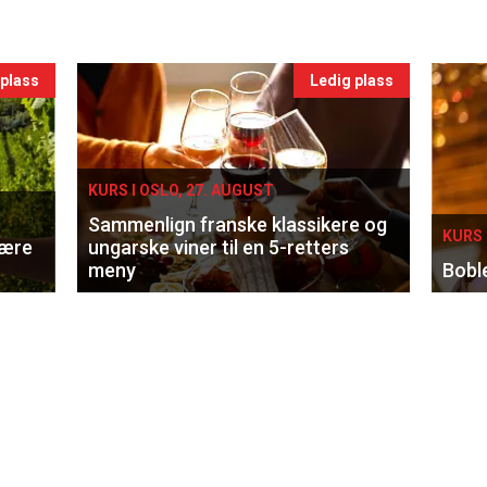
 plass
Ledig plass
KURS I OSLO, 27. AUGUST
Sammenlign franske klassikere og
KURS 
lære
ungarske viner til en 5-retters
meny
Bobl