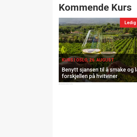
Events
Kommende Kurs
Ledig
KURS I OSLO, 26. AUGUST
Benytt sjansen til å smake og 
forskjellen på hvitviner