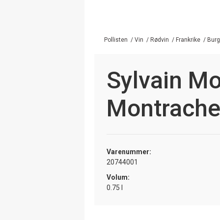
Pollisten
/
Vin
/
Rødvin
/
Frankrike
/
Bur
Sylvain M
Montrache
Varenummer:
20744001
Volum:
0.75 l