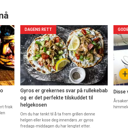
nå
Forsiden
For
DAGENS RETT
GODB
akkurat
akk
nå
nå
-
-
+
2
3
co
Gyros er grekernes svar på rullekebab
Disse 
og er det perfekte tilskuddet til
Årsaken 
helgekosen
t frisk
himmel
den
Om du har tenkt til å ta frem grillen denne
helgen eller kose deg innendørs ,er gyros
fredags-middagen du har lengtet etter.