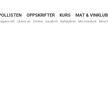
POLLISTEN
OPPSKRIFTER
KURS
MAT & VINKLUB
Menu
Dagens rett
Ukens vin
Drinker
Gavekort
Nyhetsbrev
Min kokebok
Mine 
R