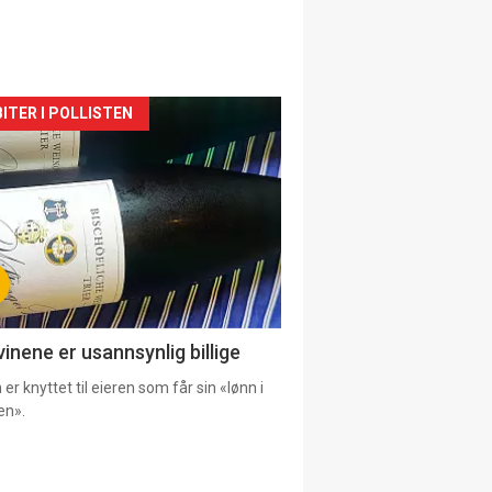
siden
ITER I POLLISTEN
urat
vinene er usannsynlig billige
er knyttet til eieren som får sin «lønn i
en».