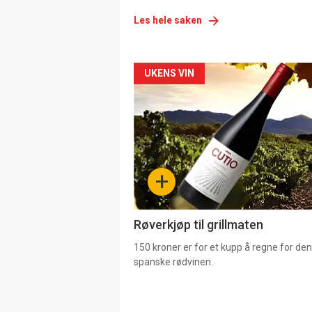
Les hele saken
Forsiden
UKENS VIN
akkurat
nå
-
+
4
Røverkjøp til grillmaten
150 kroner er for et kupp å regne for de
spanske rødvinen.