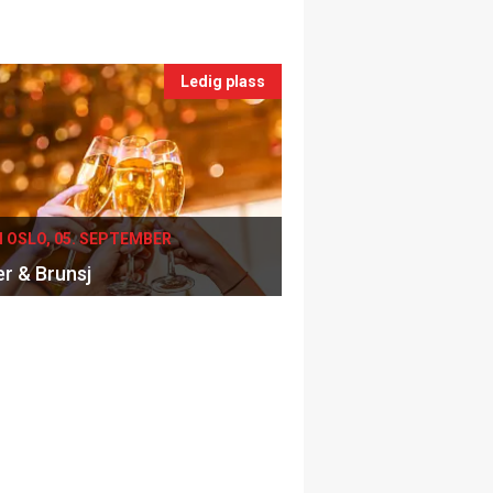
Ledig plass
I OSLO, 05. SEPTEMBER
er & Brunsj