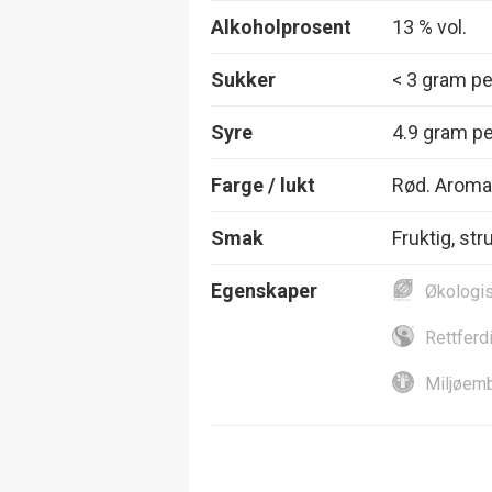
Alkoholprosent
13 % vol.
Sukker
< 3 gram per
Syre
4.9 gram per
Farge / lukt
Rød. Aroma 
Smak
Fruktig, str
Egenskaper
Økologi
Rettferd
Miljøemb