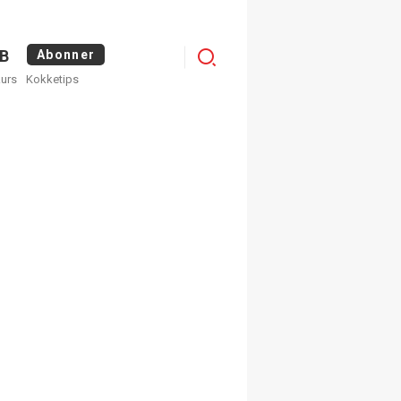
Menu
B
Abonner
kurs
Kokketips
profile
egistrer deg