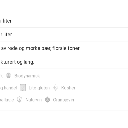
 liter
 liter
av røde og mørke bær, florale toner.
ukturert og lang.
sk
Biodynamisk
ig handel
Lite gluten
Kosher
allasje
Naturvin
Oransjevin