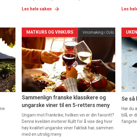
Les hele saken
Les hel
Forsiden
For
MATKURS OG VINKURS
UKEN
Vinsmaking i Oslo
akkurat
akk
nå
nå
-
-
5
6
Sammenlign franske klassikere og
Se så 
ungarske viner til en 5-retters meny
nne
Har du 
Ungarn mot Frankrike, hvilken vin er din favoritt?
blå, er
Denne kvelden inviterer Kullt for å vise deg hvor
fangste
høy kvalitet ungarske viner faktisk har, sammen
med en utrolig meny.