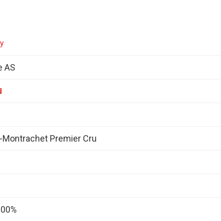
ey
e AS
Montrachet Premier Cru
 100%