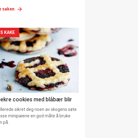
e saken
siden
S KAKE
urat
lekre cookies med blåbær blir
allerede sikret deg noen av skogens søte
 disse minipaiene en god måte å bruke
n på.