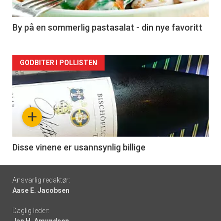
-
5
By på en sommerlig pastasalat - din nye favoritt
Forsiden
GODBITER I POLLISTEN
akkurat
nå
+
-
6
Disse vinene er usannsynlig billige
Footer
Ansvarlig redaktør:
Aase E. Jacobsen
-
Daglig leder:
links
Jan H. Amundsen