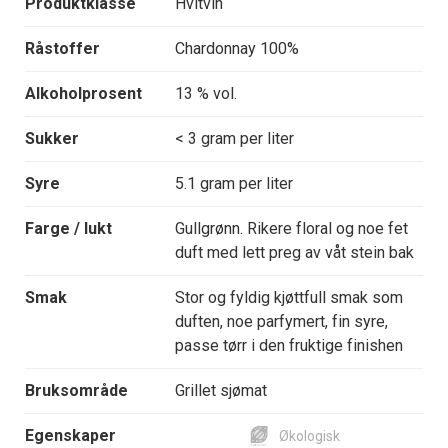
Produktklasse
Hvitvin
Råstoffer
Chardonnay 100%
Alkoholprosent
13 % vol.
Sukker
< 3 gram per liter
Syre
5.1 gram per liter
Farge / lukt
Gullgrønn. Rikere floral og noe fet
duft med lett preg av våt stein bak
Smak
Stor og fyldig kjøttfull smak som
duften, noe parfymert, fin syre,
passe tørr i den fruktige finishen
Bruksområde
Grillet sjømat
Egenskaper
Økologisk