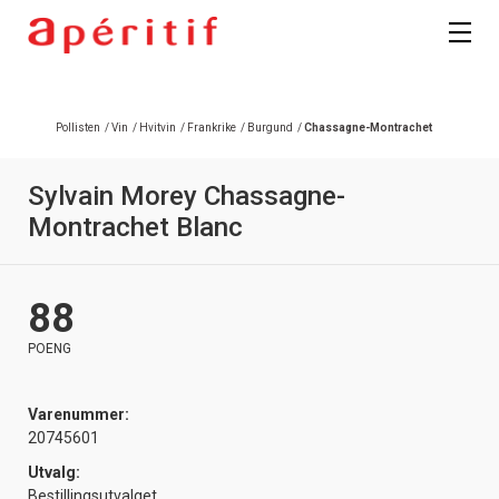
Registrer deg
Pollisten
/
Vin
/
Hvitvin
/
Frankrike
/
Burgund
/
Chassagne-Montrachet
Sylvain Morey Chassagne-
Montrachet Blanc
88
POENG
Varenummer:
20745601
Utvalg:
Bestillingsutvalget