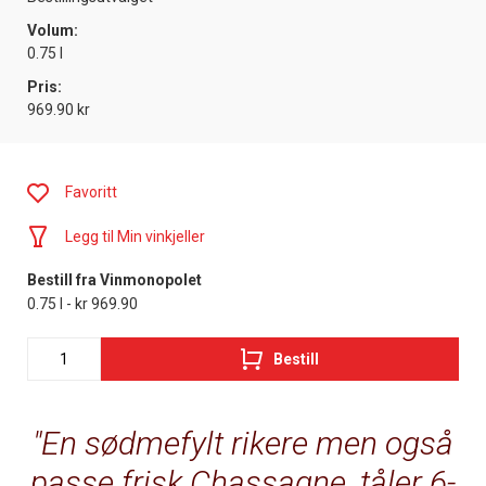
Volum:
0.75 l
Pris:
969.90 kr
Favoritt
Legg til Min vinkjeller
Bestill fra Vinmonopolet
0.75 l - kr 969.90
Bestill
En sødmefylt rikere men også
passe frisk Chassagne, tåler 6-