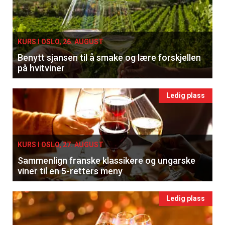
KURS I OSLO, 26. AUGUST
Benytt sjansen til å smake og lære forskjellen
på hvitviner
Ledig plass
KURS I OSLO, 27. AUGUST
Sammenlign franske klassikere og ungarske
viner til en 5-retters meny
Ledig plass