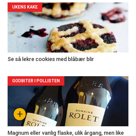
Forsiden
UKENS KAKE
akkurat
nå
-
2
Se så lekre cookies med blåbær blir
Forsiden
GODBITER I POLLISTEN
akkurat
nå
+
-
3
Magnum eller vanlig flaske, ulik årgang, men like