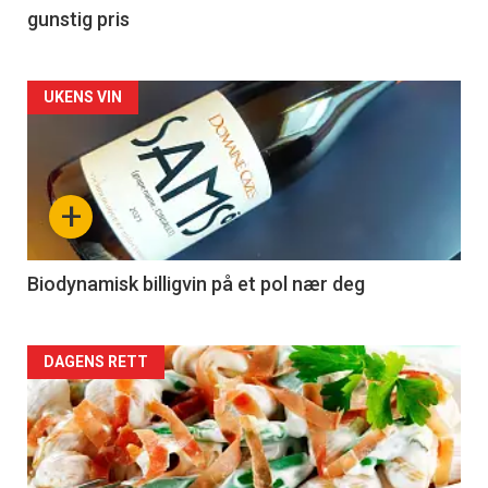
gunstig pris
Forsiden
UKENS VIN
akkurat
nå
+
-
4
Biodynamisk billigvin på et pol nær deg
Forsiden
DAGENS RETT
akkurat
nå