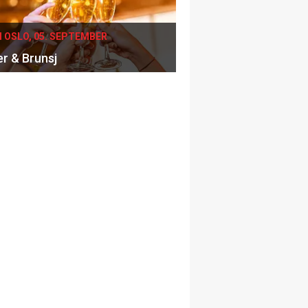
I OSLO, 05. SEPTEMBER
er & Brunsj