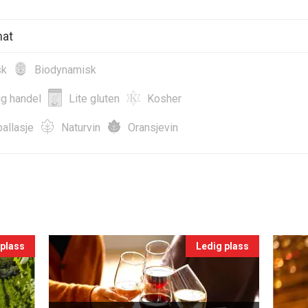
mat
sk
Biodynamisk
ig handel
Lite gluten
Kosher
allasje
Naturvin
Oransjevin
 plass
Ledig plass