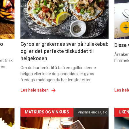
nå
nå
-
-
+
2
3
co
Gyros er grekernes svar på rullekebab
Disse 
og er det perfekte tilskuddet til
Årsaken 
helgekosen
t frisk
himmel
den
Om du har tenkt til å ta frem grillen denne
helgen eller kose deg innendørs ,er gyros
fredags-middagen du har lengtet etter.
Les hele saken
Les hel
Forsiden
For
MATKURS OG VINKURS
UKEN
Vinsmaking i Oslo
akkurat
akk