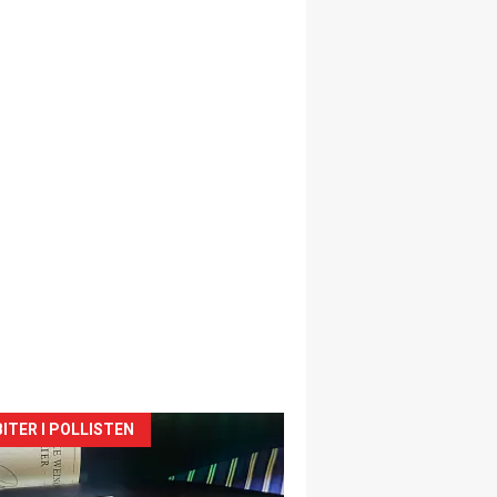
siden
ITER I POLLISTEN
urat