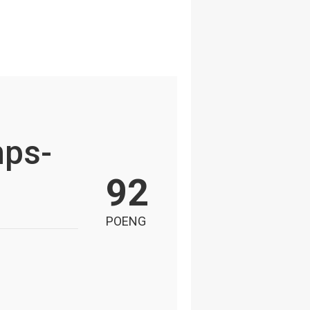
mps-
92
POENG