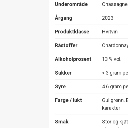
Underområde
Chassagne-
Årgang
2023
Produktklasse
Hvitvin
Råstoffer
Chardonna
Alkoholprosent
13 % vol.
Sukker
< 3 gram per
Syre
4.6 gram per
Farge / lukt
Gullgrønn.
karakter
Smak
Stor og kjø