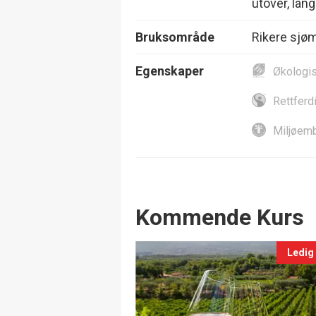
utover, lang
Bruksområde
Rikere sjø
Egenskaper
Økologi
Rettferd
Miljøemb
Events
Kommende Kurs
Ledig