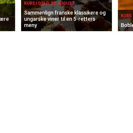
KURS I OSLO, 27. AUGUST
Sammenlign franske klassikere og
KURS 
lære
ungarske viner til en 5-retters
meny
Bobl