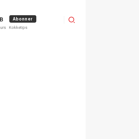
Menu
B
Abonner
kurs
Kokketips
profile
egistrer deg