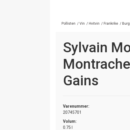
Pollisten
/
Vin
/
Hvitvin
/
Frankrike
/
Burg
Sylvain M
Montrache
Gains
Varenummer:
20745701
Volum:
0.75 l