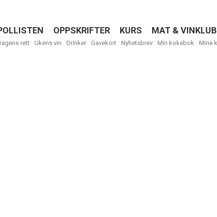
POLLISTEN
OPPSKRIFTER
KURS
MAT & VINKLUB
Menu
Dagens rett
Ukens vin
Drinker
Gavekort
Nyhetsbrev
Min kokebok
Mine 
R