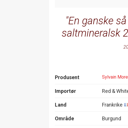
En ganske så f
saltmineralsk 
20
Produsent
Sylvain Mor
Importør
Red & Whit
Land
Frankrike
Område
Burgund