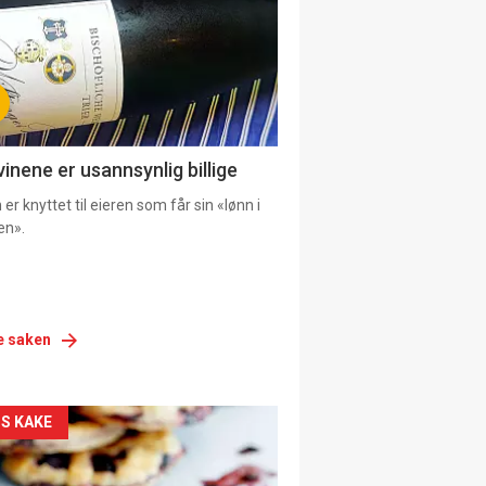
vinene er usannsynlig billige
er knyttet til eieren som får sin «lønn i
en».
e saken
siden
S KAKE
urat