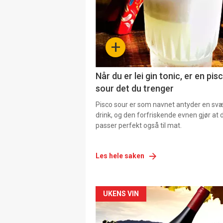
+
Når du er lei gin tonic, er en pis
sour det du trenger
Pisco sour er som navnet antyder en svær
drink, og den forfriskende evnen gjør at 
passer perfekt også til mat.
Les hele saken
Forsiden
UKENS VIN
akkurat