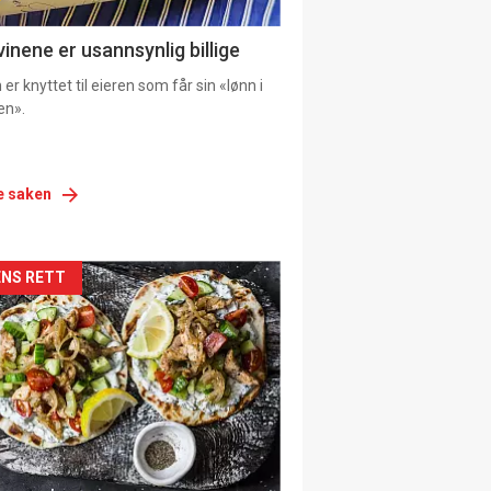
vinene er usannsynlig billige
er knyttet til eieren som får sin «lønn i
en».
e saken
siden
NS RETT
urat