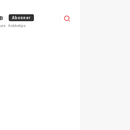
Menu
B
Abonner
kurs
Kokketips
profile