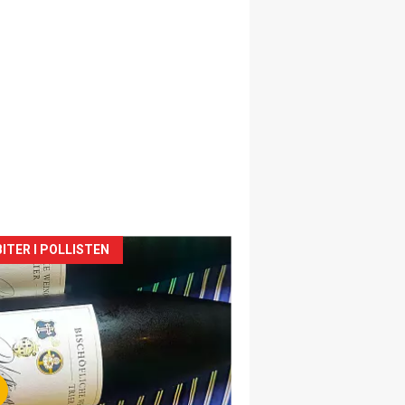
siden
ITER I POLLISTEN
urat