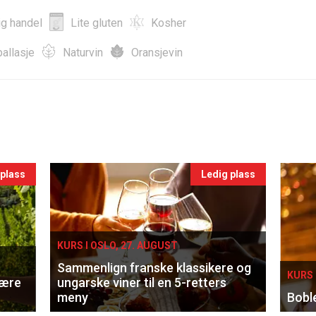
ig handel
Lite gluten
Kosher
allasje
Naturvin
Oransjevin
 plass
Ledig plass
KURS I OSLO, 27. AUGUST
Sammenlign franske klassikere og
KURS 
lære
ungarske viner til en 5-retters
meny
Bobl