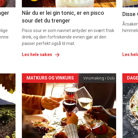
2
3
ager
Når du er lei gin tonic, er en pisco
Disse 
sour det du trenger
Årsaken 
elige
Pisco sour er som navnet antyder en svært frisk
himmel
denne
drink, og den forfriskende evnen gjør at den
passer perfekt også til mat.
Les hele saken
Les hel
Forsiden
For
MATKURS OG VINKURS
DAGE
Vinsmaking i Oslo
akkurat
akk
nå
nå
-
-
5
6