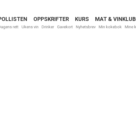
POLLISTEN
OPPSKRIFTER
KURS
MAT & VINKLUB
Menu
Dagens rett
Ukens vin
Drinker
Gavekort
Nyhetsbrev
Min kokebok
Mine 