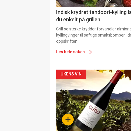
Indisk krydret tandoori-kylling l
du enkelt på grillen
Grill og sterke krydder forvandler alminn
kyllingvinger til saftige smaksbomber i 
oppskriften.
Les hele saken
Forsiden
UKENS VIN
akkurat
nå
-
+
4