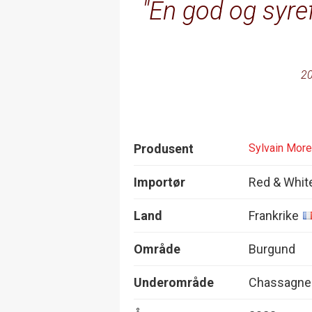
En god og syref
20
Produsent
Sylvain Mor
Importør
Red & Whit
Land
Frankrike
Område
Burgund
Underområde
Chassagne