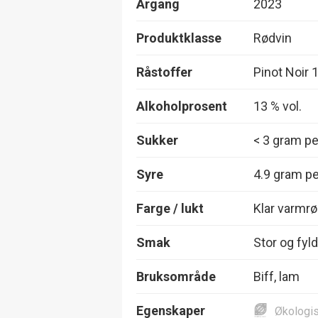
Årgang
2023
Produktklasse
Rødvin
Råstoffer
Pinot Noir
Alkoholprosent
13 % vol.
Sukker
< 3 gram per
Syre
4.9 gram per
Farge / lukt
Klar varmrø
Smak
Stor og fyld
Bruksområde
Biff, lam
Egenskaper
Økologi