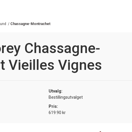
gund
/
Chassagne-Montrachet
orey Chassagne-
 Vieilles Vignes
Utvalg:
Bestillingsutvalget
Pris:
619.90 kr