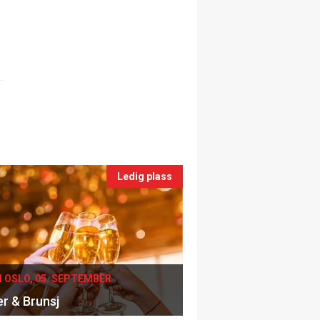
Ledig plass
I OSLO, 05. SEPTEMBER
er & Brunsj