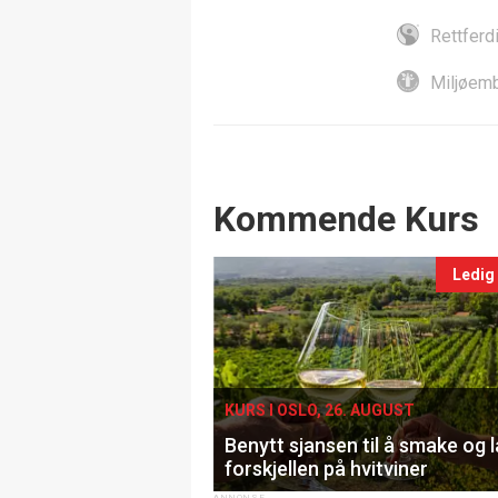
Rettferd
Miljøemb
Events
Kommende Kurs
Ledig
KURS I OSLO, 26. AUGUST
Benytt sjansen til å smake og 
forskjellen på hvitviner