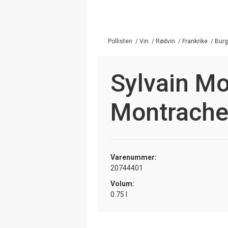
Pollisten
/
Vin
/
Rødvin
/
Frankrike
/
Bur
Sylvain M
Montrachet
Varenummer:
20744401
Volum:
0.75 l