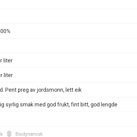
 100%
 liter
 liter
d. Pent preg av jordsmonn, lett eik
ig syrlig smak med god frukt, fint bitt, god lengde
sk
Biodynamisk