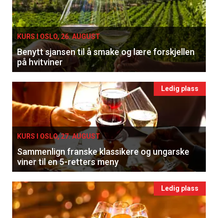
KURS I OSLO, 26. AUGUST
Benytt sjansen til å smake og lære forskjellen
på hvitviner
Ledig plass
KURS I OSLO, 27. AUGUST
Sammenlign franske klassikere og ungarske
viner til en 5-retters meny
Ledig plass