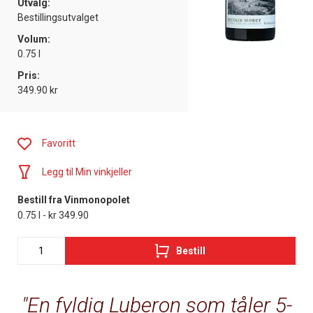
Utvalg:
Bestillingsutvalget
Volum:
0.75 l
Pris:
349.90 kr
Favoritt
Legg til Min vinkjeller
Bestill fra Vinmonopolet
0.75 l - kr 349.90
Bestill
En fyldig Luberon som tåler 5-