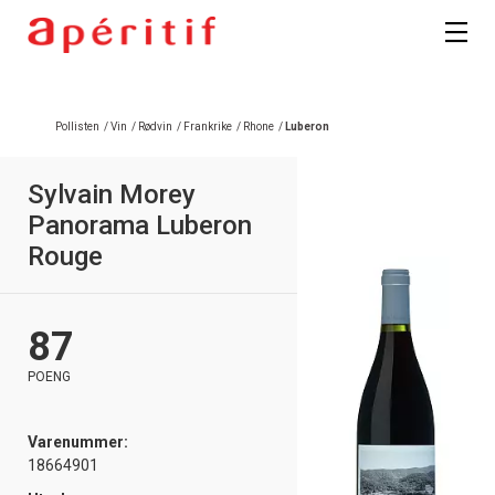
Pollisten
/
Vin
/
Rødvin
/
Frankrike
/
Rhone
/
Luberon
Sylvain Morey
Panorama Luberon
Rouge
87
POENG
Varenummer:
18664901