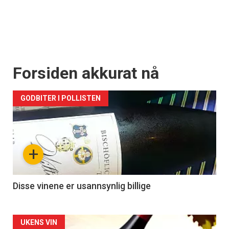
Forsiden akkurat nå
GODBITER I POLLISTEN
+
Disse vinene er usannsynlig billige
Forsiden
UKENS VIN