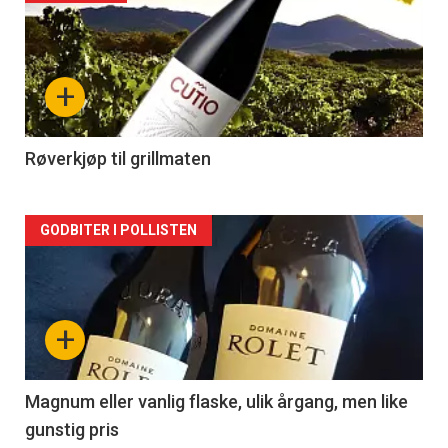
akkurat
nå
+
-
2
Røverkjøp til grillmaten
Forsiden
GODBITER I POLLISTEN
akkurat
nå
+
-
3
Magnum eller vanlig flaske, ulik årgang, men like
gunstig pris