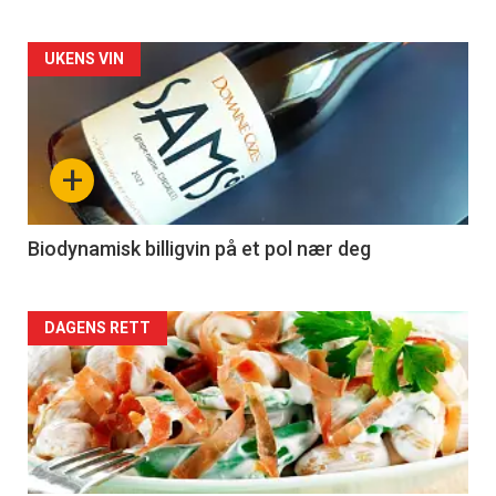
Forsiden
UKENS VIN
akkurat
nå
+
-
4
Biodynamisk billigvin på et pol nær deg
Forsiden
DAGENS RETT
akkurat
nå
-