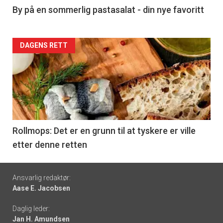
5
By på en sommerlig pastasalat - din nye favoritt
Forsiden
DAGENS RETT
akkurat
nå
-
6
Rollmops: Det er en grunn til at tyskere er ville
etter denne retten
Footer
Ansvarlig redaktør:
Aase E. Jacobsen
-
Daglig leder:
links
Jan H. Amundsen