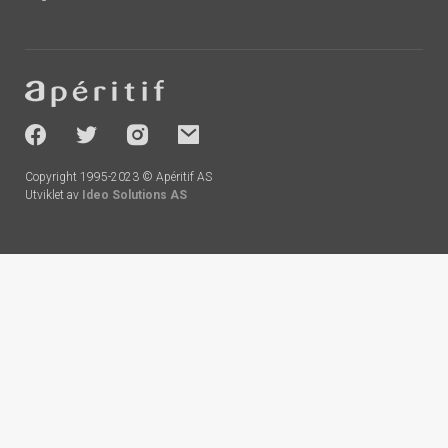
Footer
-
socials
Copyright 1995-2023 © Apéritif AS
Utviklet av
Ideo Solutions AS
Handlekurv