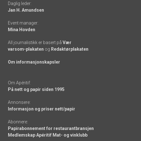
Daglig leder:
links
Jan H. Amundsen
Event manager:
Mina Hovden
All journalistikk er basert på
Vær
varsom-plakaten
og
Redaktørplakaten
Om informasjonskapsler
Om Apéritif:
På nett og papir siden 1995
Annonsere:
Informasjon og priser nett/papir
Abonnere:
Papirabonnement for restaurantbransjen
Medlemskap Apéritif Mat- og vinklubb