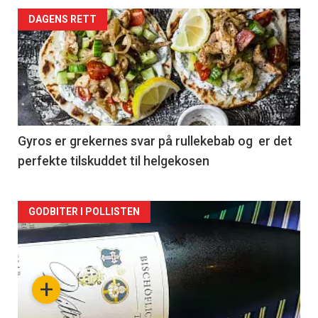
Forsiden
DAGENS RETT
akkurat
nå
-
2
Gyros er grekernes svar på rullekebab og er det
perfekte tilskuddet til helgekosen
Forsiden
GODBITER I POLLISTEN
akkurat
nå
+
-