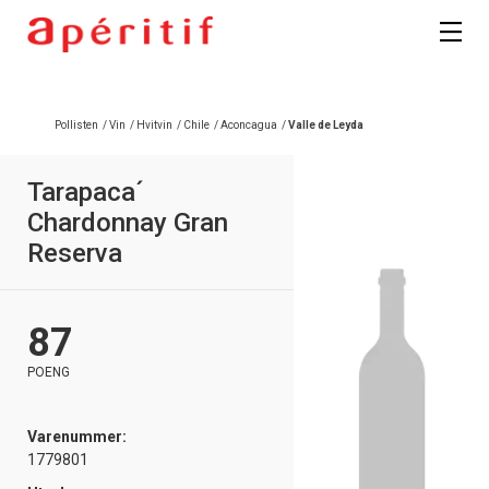
Pollisten
/
Vin
/
Hvitvin
/
Chile
/
Aconcagua
/
Valle de Leyda
Tarapaca´
Chardonnay Gran
Reserva
87
POENG
Varenummer:
1779801