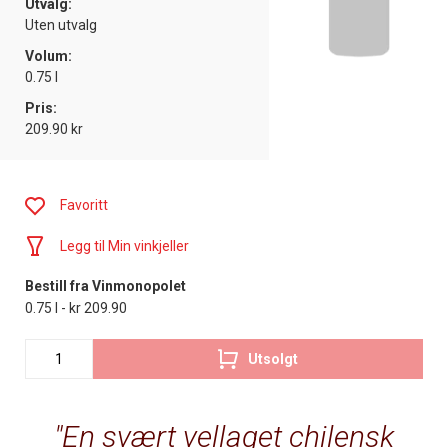
Utvalg:
Uten utvalg
Volum:
0.75 l
Pris:
209.90 kr
Favoritt
Legg til Min vinkjeller
Bestill fra Vinmonopolet
0.75 l - kr 209.90
Utsolgt
En svært vellaget chilensk