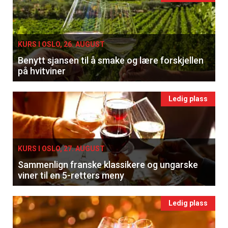
KURS I OSLO, 26. AUGUST
Benytt sjansen til å smake og lære forskjellen
på hvitviner
Ledig plass
KURS I OSLO, 27. AUGUST
Sammenlign franske klassikere og ungarske
viner til en 5-retters meny
Ledig plass