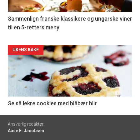
-
5
Sammenlign franske klassikere og ungarske viner
til en 5-retters meny
Forsiden
UKENS KAKE
akkurat
nå
-
6
Se så lekre cookies med blåbær blir
Footer
Ansvarlig redaktør:
Aase E. Jacobsen
-