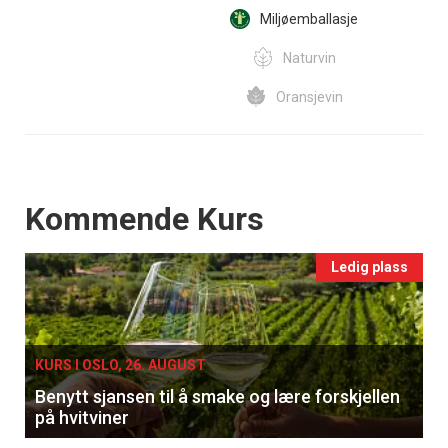
Miljøemballasje
Naturvin
Oransjevin
Events
Kommende Kurs
Ledig plass
KURS I OSLO, 26. AUGUST
Benytt sjansen til å smake og lære forskjellen
på hvitviner