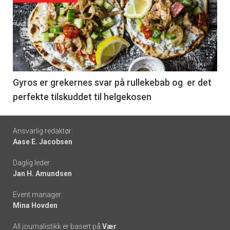
akkurat
nå
-
6
Gyros er grekernes svar på rullekebab og er det
perfekte tilskuddet til helgekosen
Footer
Ansvarlig redaktør:
Aase E. Jacobsen
-
Daglig leder:
links
Jan H. Amundsen
Event manager:
Mina Hovden
All journalistikk er basert på
Vær