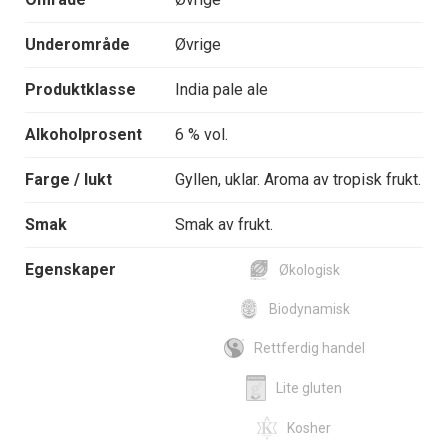
Underområde
Øvrige
Produktklasse
India pale ale
Alkoholprosent
6 % vol.
Farge / lukt
Gyllen, uklar. Aroma av tropisk frukt.
Smak
Smak av frukt.
Egenskaper
Økologisk
Biodynamisk
Rettferdig handel
Lite gluten
Kosher