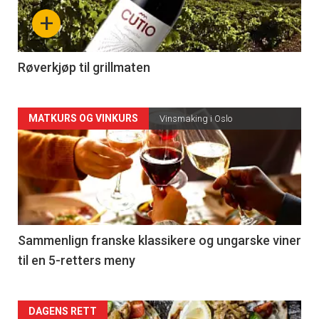
nå
+
-
4
Røverkjøp til grillmaten
Forsiden
MATKURS OG VINKURS
Vinsmaking i Oslo
akkurat
nå
-
5
Sammenlign franske klassikere og ungarske viner
til en 5-retters meny
Forsiden
DAGENS RETT