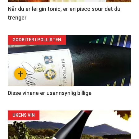
2
Når du er lei gin tonic, er en pisco sour det du
trenger
Forsiden
GODBITER I POLLISTEN
akkurat
nå
+
-
3
Disse vinene er usannsynlig billige
Forsiden
UKENS VIN
akkurat