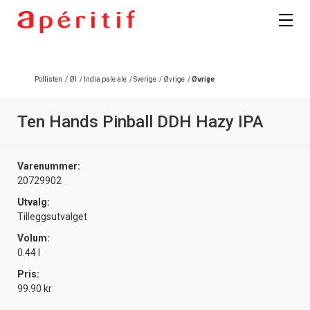
Registrer deg
Pollisten
/
Øl
/
India pale ale
/
Sverige
/
Øvrige
/
Øvrige
Ten Hands Pinball DDH Hazy IPA
Varenummer:
20729902
Utvalg:
Tilleggsutvalget
Volum:
0.44 l
Pris:
99.90 kr