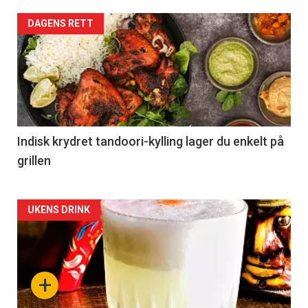
DAGENS RETT
Indisk krydret tandoori-kylling lager du enkelt på
grillen
Forsiden
UKENS DRINK
akkurat
nå
+
-