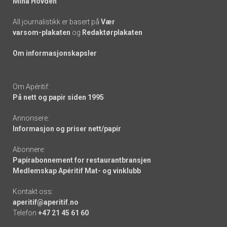
Mina Hovden
All journalistikk er basert på
Vær
varsom-plakaten
og
Redaktørplakaten
Om informasjonskapsler
Om Apéritif:
På nett og papir siden 1995
Annonsere:
Informasjon og priser nett/papir
Abonnere:
Papirabonnement for restaurantbransjen
Medlemskap Apéritif Mat- og vinklubb
Kontakt oss:
aperitif@aperitif.no
Telefon
+47 21 45 61 60