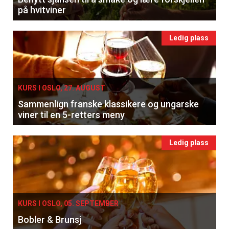
på hvitviner
Ledig plass
KURS I OSLO, 27. AUGUST
Sammenlign franske klassikere og ungarske
viner til en 5-retters meny
Ledig plass
KURS I OSLO, 05. SEPTEMBER
Bobler & Brunsj