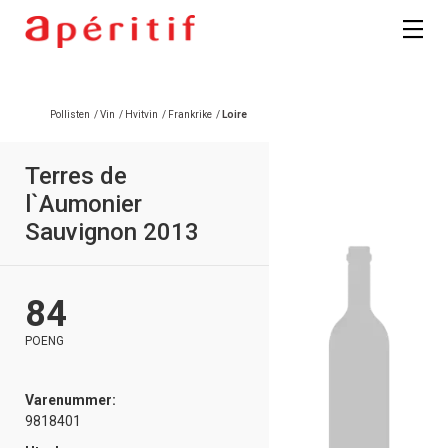
Registrer deg
Pollisten
/
Vin
/
Hvitvin
/
Frankrike
/
Loire
Terres de
l`Aumonier
Sauvignon 2013
84
POENG
Varenummer:
9818401