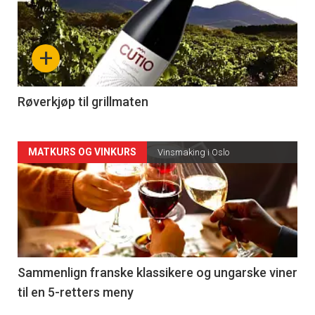
akkurat
nå
+
-
4
Røverkjøp til grillmaten
Forsiden
MATKURS OG VINKURS
Vinsmaking i Oslo
akkurat
nå
-
5
Sammenlign franske klassikere og ungarske viner
til en 5-retters meny