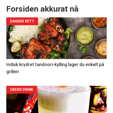
Forsiden akkurat nå
DAGENS RETT
Indisk krydret tandoori-kylling lager du enkelt på
grillen
Forsiden
UKENS DRINK
akkurat
nå