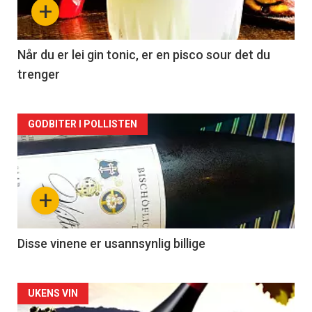
+
-
2
Når du er lei gin tonic, er en pisco sour det du
trenger
Forsiden
GODBITER I POLLISTEN
akkurat
nå
+
-
3
Disse vinene er usannsynlig billige
Forsiden
UKENS VIN