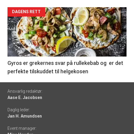
Forsiden
DAGENS RETT
akkurat
nå
-
6
Gyros er grekernes svar på rullekebab og er det
perfekte tilskuddet til helgekosen
Footer
Ansvarlig redaktør:
Aase E. Jacobsen
-
Daglig leder:
links
Jan H. Amundsen
Event manager: