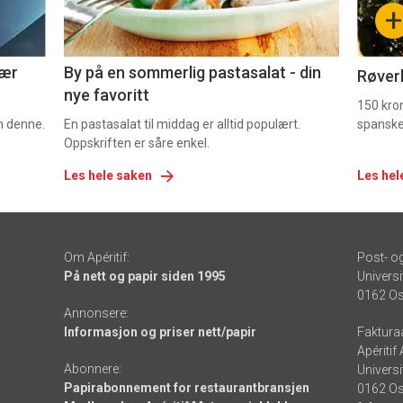
+
5
6
nær
By på en sommerlig pastasalat - din
Røverk
nye favoritt
150 kron
om denne.
En pastasalat til middag er alltid populært.
spanske
Oppskriften er såre enkel.
Les hele saken
Les hel
Om Apéritif:
Post- o
På nett og papir siden 1995
Universi
0162 Os
Annonsere:
Informasjon og priser nett/papir
Faktura
Apéritif
Abonnere:
Universi
Papirabonnement for restaurantbransjen
0162 Os