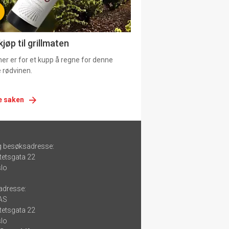
jøp til grillmaten
er er for et kupp å regne for denne
 rødvinen.
e saken
g besøksadresse:
tetsgata 22
lo
adresse:
 AS
tetsgata 22
lo