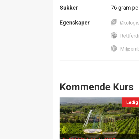
Sukker
76 gram per
Egenskaper
Økologi
Rettferd
Miljøemb
Events
Kommende Kurs
Ledig