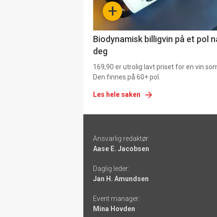
+
4
Biodynamisk billigvin på et pol 
deg
169,90 er utrolig lavt priset for en vin s
Den finnes på 60+ pol.
Les hele saken
Footer
Ansvarlig redaktør:
-
Aase E. Jacobsen
links
Daglig leder:
Jan H. Amundsen
Event manager:
Mina Hovden