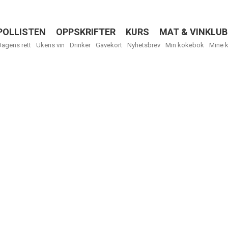
POLLISTEN
OPPSKRIFTER
KURS
MAT & VINKLUB
Menu
Dagens rett
Ukens vin
Drinker
Gavekort
Nyhetsbrev
Min kokebok
Mine 
R