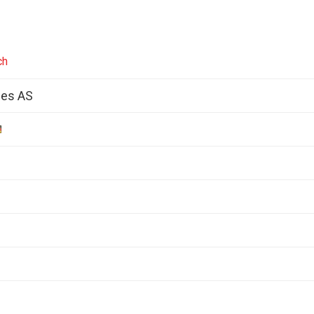
ch
nes AS