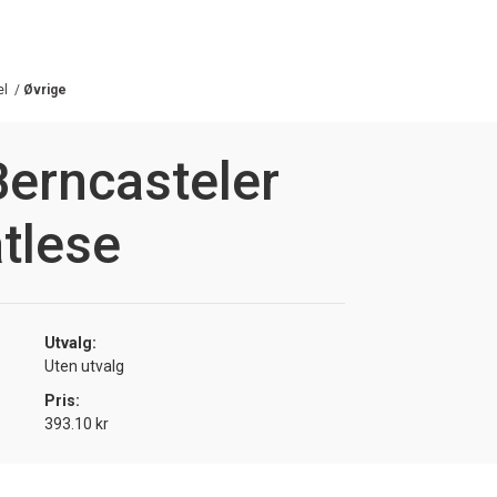
el
/
Øvrige
erncasteler
tlese
Utvalg:
Uten utvalg
Pris:
393.10 kr