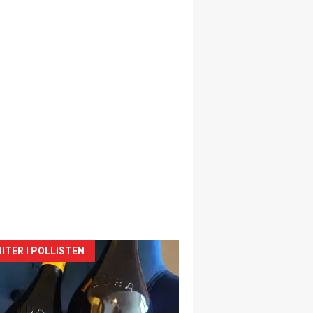
siden
ITER I POLLISTEN
urat