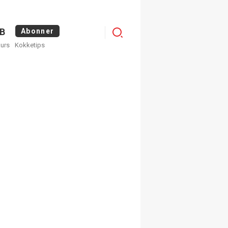
Menu
B
Abonner
kurs
Kokketips
profile
egistrer deg