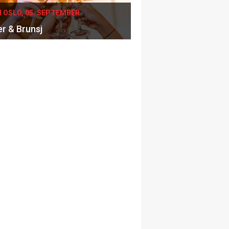
I OSLO, 05. SEPTEMBER
er & Brunsj