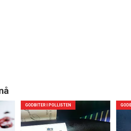
nå
Forsiden
For
GODBITER I POLLISTEN
GODB
akkurat
akk