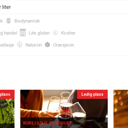
 liter
sk
Biodynamisk
ig handel
Lite gluten
Kosher
allasje
Naturvin
Oransjevin
 plass
Ledig plass
KURS I OSLO, 27. AUGUST