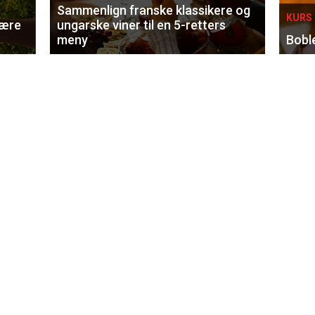
Sammenlign franske klassikere og
KURS 
lære
ungarske viner til en 5-retters
meny
Bobl