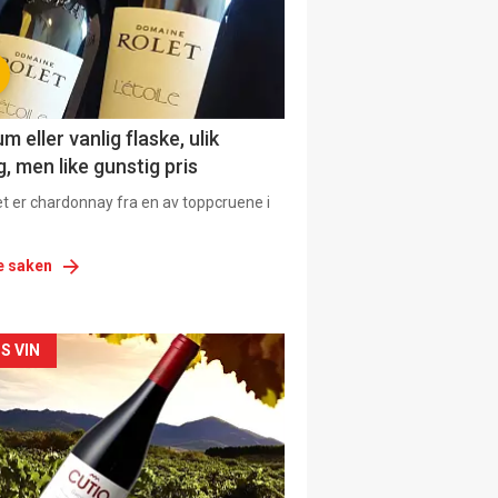
 eller vanlig flaske, ulik
, men like gunstig pris
et er chardonnay fra en av toppcruene i
e saken
siden
S VIN
urat