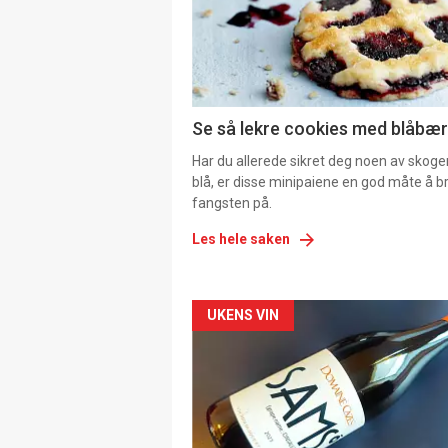
Se så lekre cookies med blåbær 
Har du allerede sikret deg noen av skoge
blå, er disse minipaiene en god måte å b
fangsten på.
Les hele saken
Forsiden
UKENS VIN
akkurat
nå
-