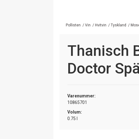
Pollisten
/
Vin
/
Hvitvin
/
Tyskland
/
Mos
Thanisch B
Doctor Spä
Varenummer:
10865701
Volum:
0.75 l