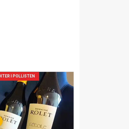
siden
ITER I POLLISTEN
urat