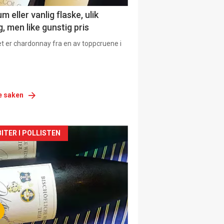
 eller vanlig flaske, ulik
, men like gunstig pris
et er chardonnay fra en av toppcruene i
e saken
siden
ITER I POLLISTEN
urat