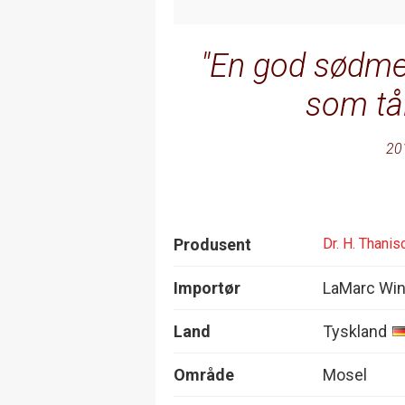
En god sødmef
som tål
20
Produsent
Dr. H. Thanis
Importør
LaMarc Wi
Land
Tyskland
Område
Mosel