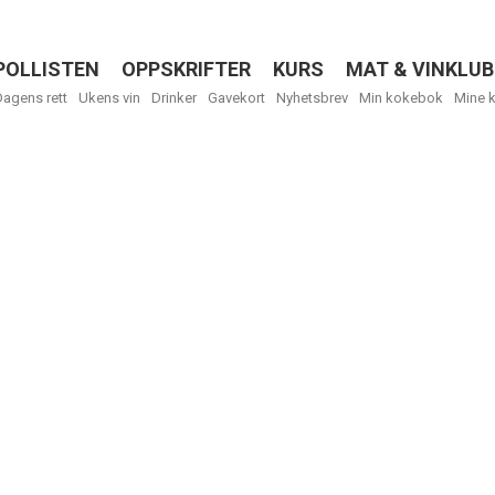
POLLISTEN
OPPSKRIFTER
KURS
MAT & VINKLUB
Menu
Dagens rett
Ukens vin
Drinker
Gavekort
Nyhetsbrev
Min kokebok
Mine 