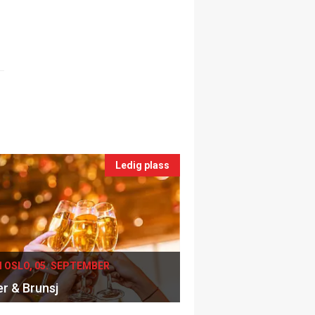
Ledig plass
I OSLO, 05. SEPTEMBER
er & Brunsj