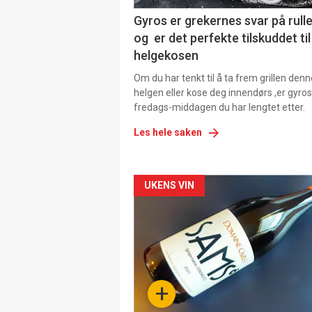
Gyros er grekernes svar på rul
og er det perfekte tilskuddet til
helgekosen
Om du har tenkt til å ta frem grillen denn
helgen eller kose deg innendørs ,er gyros
fredags-middagen du har lengtet etter.
Les hele saken
Forsiden
UKENS VIN
akkurat
nå
-
+
4