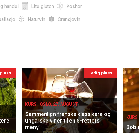
ig handel
Lite gluten
Kosher
allasje
Naturvin
Oransjevin
 plass
Ledig plass
KURS I OSLO, 27. AUGUST
Sammenlign franske klassikere og
KURS 
lære
ungarske viner til en 5-retters
meny
Bobl