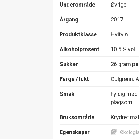
Underområde
Øvrige
Årgang
2017
Produktklasse
Hvitvin
Alkoholprosent
10.5 % vol.
Sukker
26 gram per
Farge / lukt
Gulgrønn. 
Smak
Fyldig med 
plagsom.
Bruksområde
Krydret mat
Egenskaper
Økologi