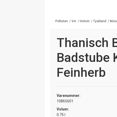
Pollisten
/
Vin
/
Hvitvin
/
Tyskland
/
Mos
Thanisch B
Badstube 
Feinherb
Varenummer:
10865601
Volum:
0.75 l