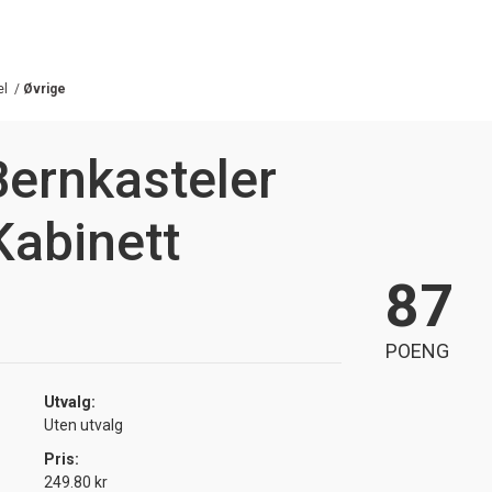
el
/
Øvrige
ernkasteler
Kabinett
87
POENG
Utvalg:
Uten utvalg
Pris:
249.80 kr