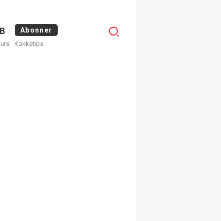
Menu
B
Abonner
kurs
Kokketips
profile