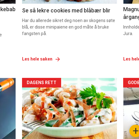
lekebab
Magnum
Se så lekre cookies med blåbær blir
årgang
Har du allerede sikret deg noen av skogens søte
blå, er disse minipaiene en god måte å bruke
Innhold
fangsten på.
Jura.
e
Les hele saken
Les hel
Forsiden
For
DAGENS RETT
GODB
akkurat
akk
nå
nå
-
-
+
5
6