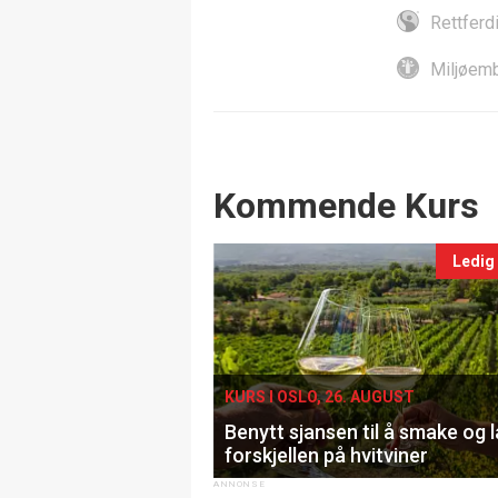
Rettferd
Miljøemb
Events
Kommende Kurs
Ledig
KURS I OSLO, 26. AUGUST
Benytt sjansen til å smake og 
forskjellen på hvitviner