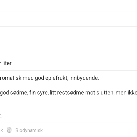
 liter
Aromatisk med god eplefrukt, innbydende.
god sødme, fin syre, litt restsødme mot slutten, men ikk
.
sk
Biodynamisk