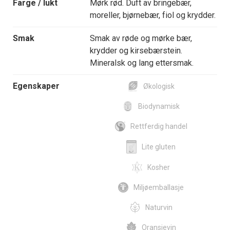
Farge / lukt
Mørk rød. Duft av bringebær,
moreller, bjørnebær, fiol og krydder.
Smak
Smak av røde og mørke bær,
krydder og kirsebærstein.
Mineralsk og lang ettersmak.
Egenskaper
Økologisk
Biodynamisk
Rettferdig handel
Lite gluten
Kosher
Miljøemballasje
Naturvin
Oransjevin