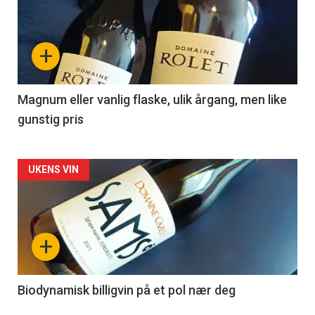
akkurat
nå
+
-
3
Magnum eller vanlig flaske, ulik årgang, men like
gunstig pris
Forsiden
UKENS VIN
akkurat
nå
+
-
4
Biodynamisk billigvin på et pol nær deg