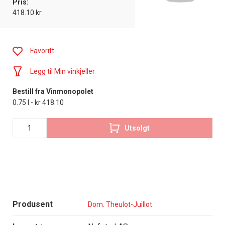
Pris:
418.10 kr
Favoritt
Legg til Min vinkjeller
Bestill fra Vinmonopolet
0.75 l - kr 418.10
Utsolgt
Produsent
Dom. Theulot-Juillot