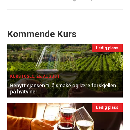
Events
Kommende Kurs
Ledig plass
KURS I OSLO, 26. AUGUST
Benytt sjansen til å smake og lære forskjellen
på hvitviner
Ledig plass