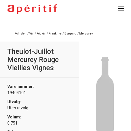
Registrer deg
Pollisten
/
Vin
/
Rødvin
/
Frankrike
/
Burgund
/
Mercurey
Theulot-Juillot
Mercurey Rouge
Vieilles Vignes
Varenummer:
19404101
Utvalg:
Uten utvalg
Volum:
0.75 l