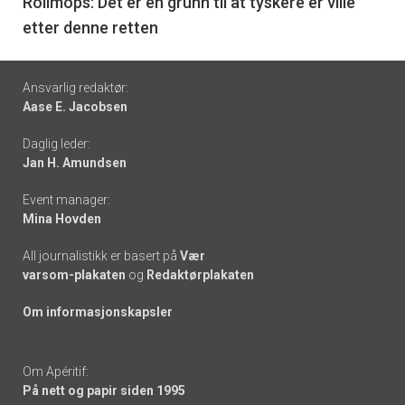
6
Rollmops: Det er en grunn til at tyskere er ville
etter denne retten
Footer
Ansvarlig redaktør:
Aase E. Jacobsen
-
Daglig leder:
links
Jan H. Amundsen
Event manager:
Mina Hovden
All journalistikk er basert på
Vær
varsom-plakaten
og
Redaktørplakaten
Om informasjonskapsler
Om Apéritif:
På nett og papir siden 1995