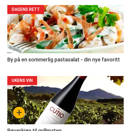
Forsiden
DAGENS RETT
akkurat
nå
-
5
By på en sommerlig pastasalat - din nye favoritt
Forsiden
UKENS VIN
akkurat
nå
+
-
Røverkjøp til grillmaten