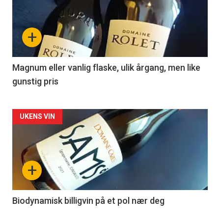
akkurat
nå
+
-
3
Magnum eller vanlig flaske, ulik årgang, men like
gunstig pris
Forsiden
UKENS VIN
akkurat
nå
+
-
4
Biodynamisk billigvin på et pol nær deg