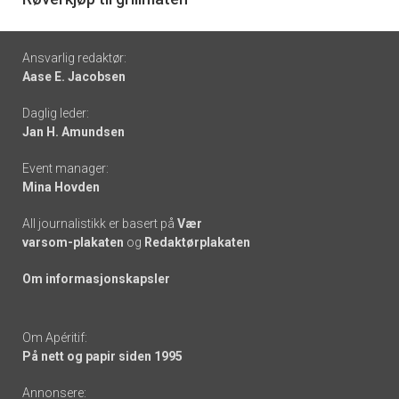
6
Footer
Ansvarlig redaktør:
Aase E. Jacobsen
-
Daglig leder:
links
Jan H. Amundsen
Event manager:
Mina Hovden
All journalistikk er basert på
Vær
varsom-plakaten
og
Redaktørplakaten
Om informasjonskapsler
Om Apéritif:
På nett og papir siden 1995
Annonsere: