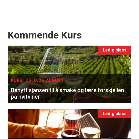
Events
Kommende Kurs
Ledig plass
KURS I OSLO, 26. AUGUST
Benytt sjansen til å smake og lære forskjellen
på hvitviner
Ledig plass