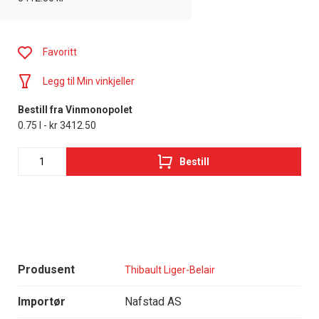
Favoritt
Legg til Min vinkjeller
Bestill fra Vinmonopolet
0.75 l - kr 3412.50
Bestill
Produsent
Thibault Liger-Belair
Importør
Nafstad AS