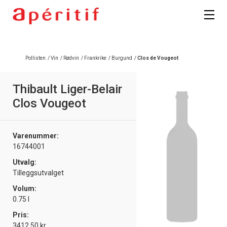
Registrer deg
Pollisten
/
Vin
/
Rødvin
/
Frankrike
/
Burgund
/
Clos de Vougeot
Thibault Liger-Belair
Clos Vougeot
Varenummer:
16744001
Utvalg:
Tilleggsutvalget
Volum:
0.75 l
Pris:
3412.50 kr