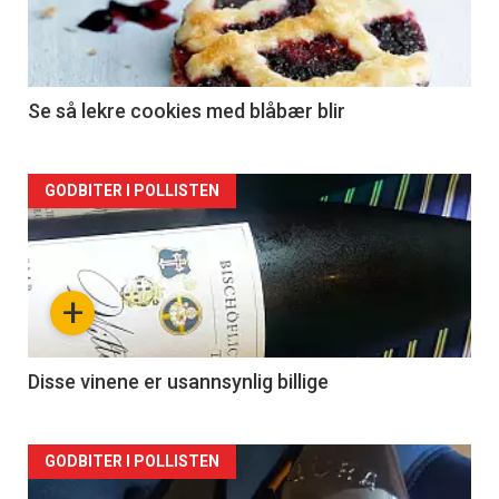
Se så lekre cookies med blåbær blir
Forsiden
GODBITER I POLLISTEN
akkurat
nå
+
-
2
Disse vinene er usannsynlig billige
Forsiden
GODBITER I POLLISTEN