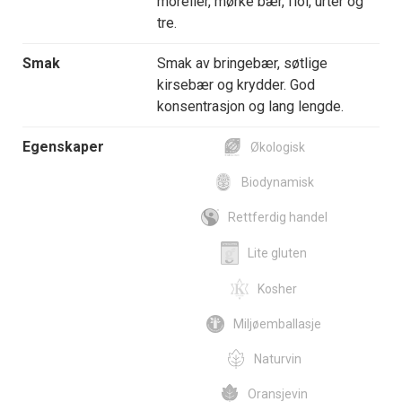
moreller, mørke bær, fiol, urter og
tre.
Smak
Smak av bringebær, søtlige
kirsebær og krydder. God
konsentrasjon og lang lengde.
Egenskaper
Økologisk
Biodynamisk
Rettferdig handel
Lite gluten
Kosher
Miljøemballasje
Naturvin
Oransjevin