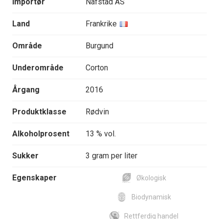
Importør
Nafstad AS
Land
Frankrike
Område
Burgund
Underområde
Corton
Årgang
2016
Produktklasse
Rødvin
Alkoholprosent
13 % vol.
Sukker
3 gram per liter
Egenskaper
Økologisk
Biodynamisk
Rettferdig handel