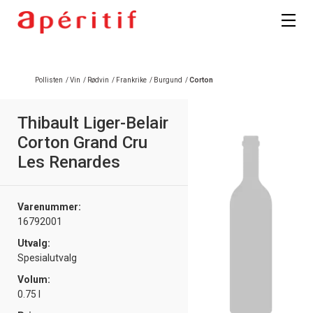
Registrer deg
Pollisten
/
Vin
/
Rødvin
/
Frankrike
/
Burgund
/
Corton
Thibault Liger-Belair
Corton Grand Cru
Les Renardes
Varenummer:
16792001
Utvalg:
Spesialutvalg
Volum:
0.75 l