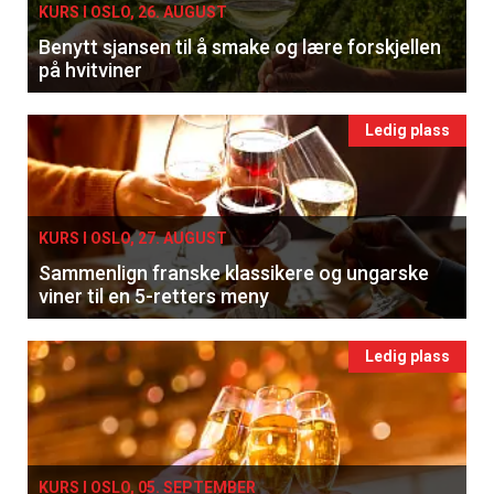
KURS I OSLO, 26. AUGUST
Benytt sjansen til å smake og lære forskjellen
på hvitviner
Ledig plass
KURS I OSLO, 27. AUGUST
Sammenlign franske klassikere og ungarske
viner til en 5-retters meny
Ledig plass
KURS I OSLO, 05. SEPTEMBER