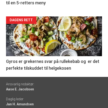
til en 5-retters meny
Forsiden
DAGENS RETT
akkurat
nå
-
6
Gyros er grekernes svar på rullekebab og er det
perfekte tilskuddet til helgekosen
Footer
Ansvarlig redaktør:
Aase E. Jacobsen
-
Daglig leder:
links
Jan H. Amundsen