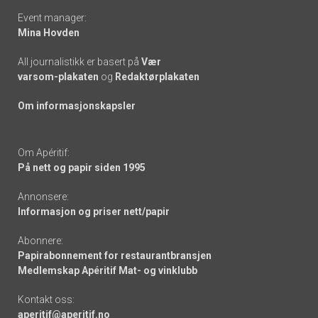
Event manager:
Mina Hovden
All journalistikk er basert på
Vær
varsom-plakaten
og
Redaktørplakaten
Om informasjonskapsler
Om Apéritif:
På nett og papir siden 1995
Annonsere:
Informasjon og priser nett/papir
Abonnere:
Papirabonnement for restaurantbransjen
Medlemskap Apéritif Mat- og vinklubb
Kontakt oss:
aperitif@aperitif.no