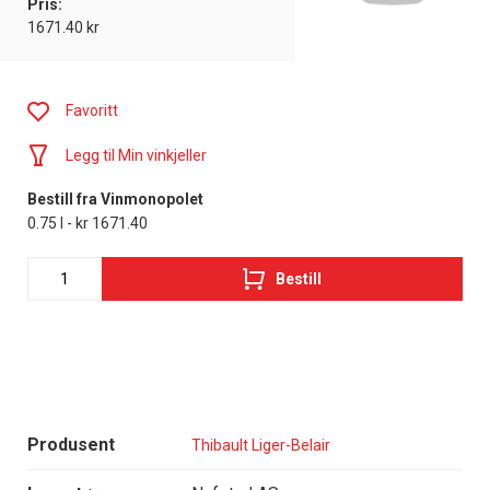
Pris:
1671.40 kr
Favoritt
Legg til Min vinkjeller
Bestill fra Vinmonopolet
0.75 l - kr 1671.40
Bestill
Produsent
Thibault Liger-Belair