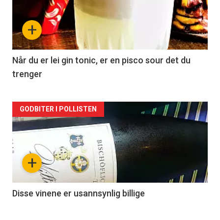
nå
+
-
2
Når du er lei gin tonic, er en pisco sour det du
trenger
Forsiden
GODBITER I POLLISTEN
akkurat
nå
+
-
3
Disse vinene er usannsynlig billige