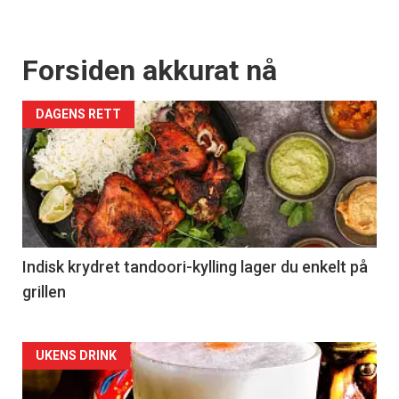
Forsiden akkurat nå
DAGENS RETT
Indisk krydret tandoori-kylling lager du enkelt på
grillen
Forsiden
UKENS DRINK
akkurat