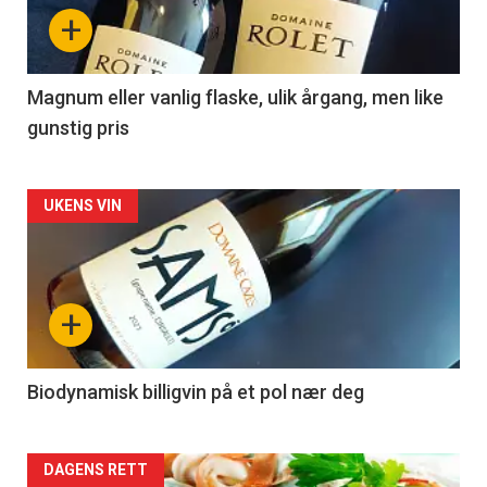
nå
+
-
3
Magnum eller vanlig flaske, ulik årgang, men like
gunstig pris
Forsiden
UKENS VIN
akkurat
nå
+
-
4
Biodynamisk billigvin på et pol nær deg
Forsiden
DAGENS RETT