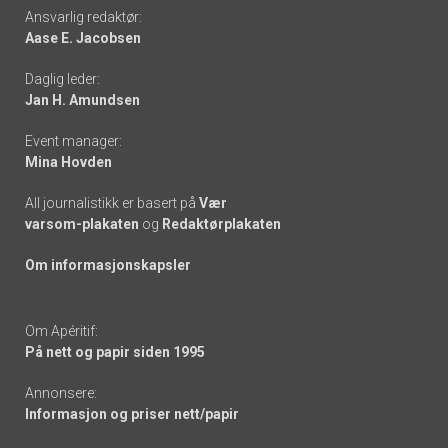
Footer
Ansvarlig redaktør:
Aase E. Jacobsen
-
Daglig leder:
links
Jan H. Amundsen
Event manager:
Mina Hovden
All journalistikk er basert på
Vær
varsom-plakaten
og
Redaktørplakaten
Om informasjonskapsler
Om Apéritif:
På nett og papir siden 1995
Annonsere:
Informasjon og priser nett/papir