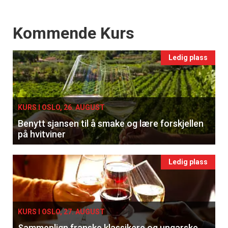
Events
Kommende Kurs
Ledig plass
KURS I OSLO, 26. AUGUST
Benytt sjansen til å smake og lære forskjellen
på hvitviner
Ledig plass
KURS I OSLO, 27. AUGUST
Sammenlign franske klassikere og ungarske