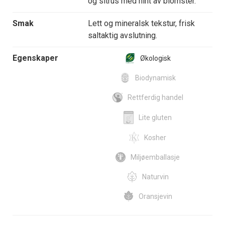
og sitrus med hint av blomster.
Smak
Lett og mineralsk tekstur, frisk
saltaktig avslutning.
Egenskaper
Økologisk
Biodynamisk
Rettferdig handel
Lite gluten
Kosher
Miljøemballasje
Naturvin
Oransjevin