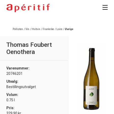
Registrer deg
Pollisten
/
Vin
/
Hvitvin
/
Frankrike
/
Loire
/
Øvrige
Thomas Foubert
Oenothera
Varenummer:
20746201
Utvalg:
Bestillingsutvalget
Volum:
0.75 l
Pris:
329.90 kr