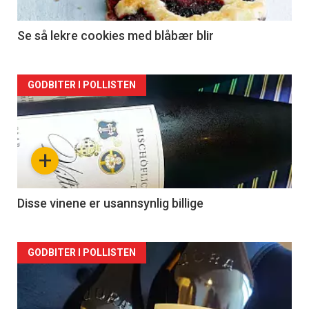
Se så lekre cookies med blåbær blir
Forsiden
GODBITER I POLLISTEN
akkurat
nå
+
-
2
Disse vinene er usannsynlig billige
Forsiden
GODBITER I POLLISTEN
akkurat