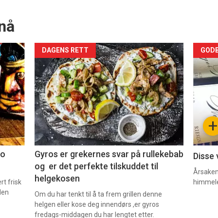
nå
Forsiden
For
DAGENS RETT
GODB
akkurat
akk
nå
nå
-
-
+
2
3
co
Gyros er grekernes svar på rullekebab
Disse 
og er det perfekte tilskuddet til
Årsaken 
helgekosen
t frisk
himmel
den
Om du har tenkt til å ta frem grillen denne
helgen eller kose deg innendørs ,er gyros
fredags-middagen du har lengtet etter.