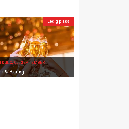
Ledig plass
I OSLO, 05. SEPTEMBER
er & Brunsj