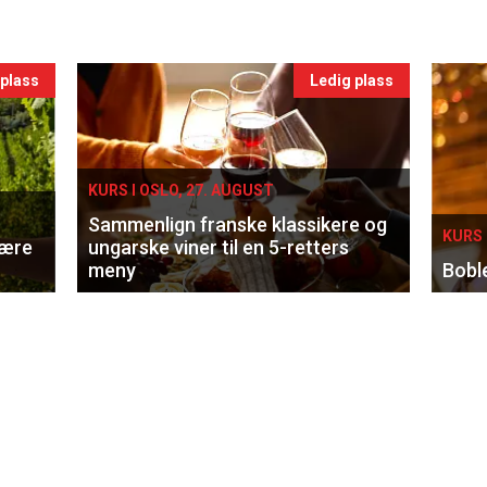
 plass
Ledig plass
KURS I OSLO, 27. AUGUST
Sammenlign franske klassikere og
KURS 
lære
ungarske viner til en 5-retters
meny
Bobl