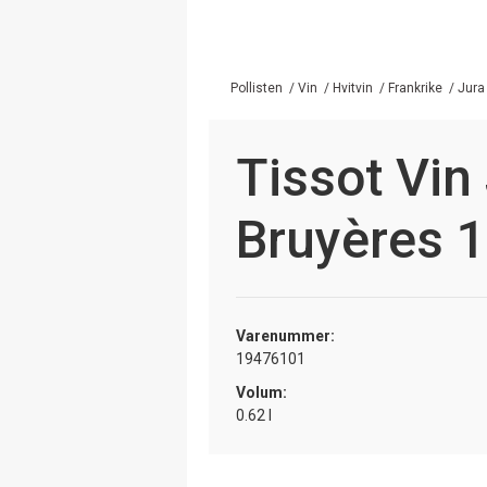
Pollisten
/
Vin
/
Hvitvin
/
Frankrike
/
Jura
Tissot Vin
Bruyères 
Varenummer:
19476101
Volum:
0.62 l