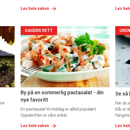
Les hele saken
Les hel
Forsiden
For
DAGENS RETT
UKEN
akkurat
akk
nå
nå
-
-
5
6
By på en sommerlig pastasalat - din
Se så 
nye favoritt
nne
Har du 
En pastasalat til middag er alltid populært.
blå, er
Oppskriften er såre enkel.
fangste
Les hele saken
Les hel