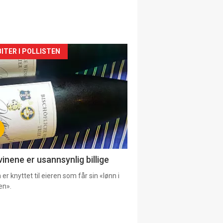
siden
ITER I POLLISTEN
urat
vinene er usannsynlig billige
er knyttet til eieren som får sin «lønn i
en».