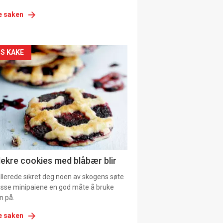
e saken
siden
S KAKE
urat
lekre cookies med blåbær blir
allerede sikret deg noen av skogens søte
 disse minipaiene en god måte å bruke
n på.
e saken