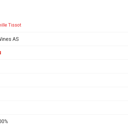
ille Tissot
Wines AS
100%