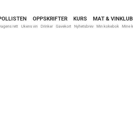
POLLISTEN
OPPSKRIFTER
KURS
MAT & VINKLUB
Menu
Dagens rett
Ukens vin
Drinker
Gavekort
Nyhetsbrev
Min kokebok
Mine 
R