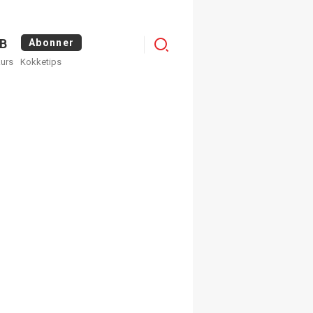
Menu
B
Abonner
kurs
Kokketips
profile
egistrer deg