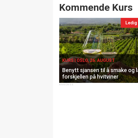
Events
Kommende Kurs
Ledig
KURS I OSLO, 26. AUGUST
Benytt sjansen til å smake og 
forskjellen på hvitviner