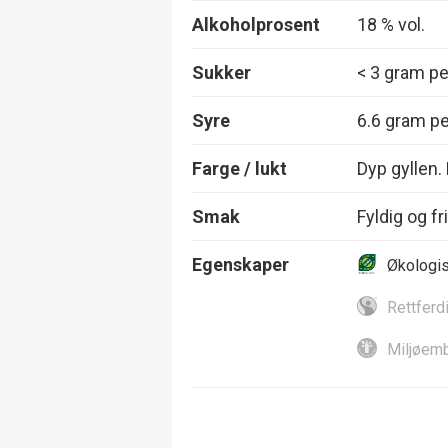
Alkoholprosent
18 % vol.
Sukker
< 3 gram per
Syre
6.6 gram per
Farge / lukt
Dyp gyllen. 
Smak
Fyldig og f
Egenskaper
Økologi
Rettferd
Miljøemb