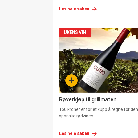
Les hele saken
Forsiden
UKENS VIN
akkurat
nå
-
+
4
Røverkjøp til grillmaten
150 kroner er for et kupp å regne for de
spanske rødvinen.
Les hele saken