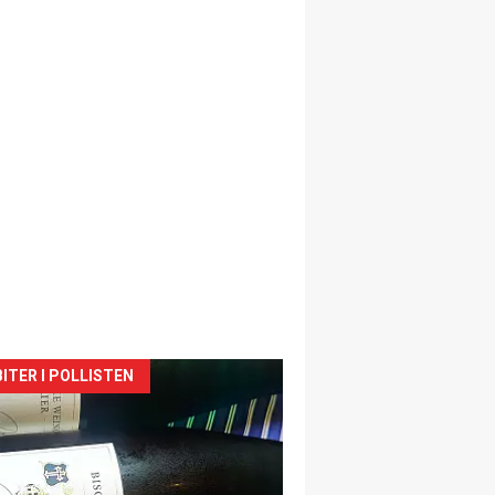
siden
ITER I POLLISTEN
urat