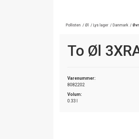
Pollisten
/
Øl
/
Lys lager
/
Danmark
/
Øvr
To Øl 3XR
Varenummer:
8082202
Volum:
0.33 l