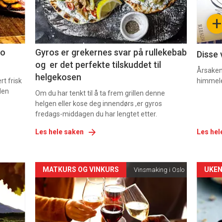
-
-
+
2
3
co
Gyros er grekernes svar på rullekebab
Disse 
og er det perfekte tilskuddet til
Årsaken 
helgekosen
t frisk
himmel
den
Om du har tenkt til å ta frem grillen denne
helgen eller kose deg innendørs ,er gyros
fredags-middagen du har lengtet etter.
Les hele saken
Les hel
Forsiden
For
MATKURS OG VINKURS
UKEN
Vinsmaking i Oslo
akkurat
akk
nå
nå