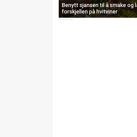
Benytt sjansen til å smake og 
forskjellen på hvitviner