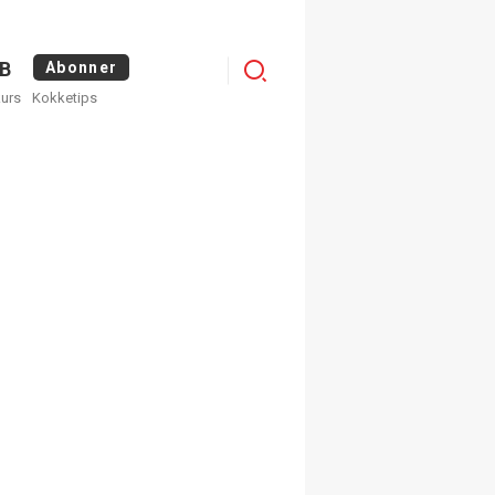
Menu
B
Abonner
kurs
Kokketips
profile
×
ge nyhetsbrev fra
Apéritif
 ukentlige nyhetsbrev. Du
 hvilke du ønsker å få
egistrer deg