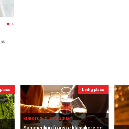
4
mak
 plass
Ledig plass
KURS I OSLO, 27. AUGUST
Sammenlign franske klassikere og