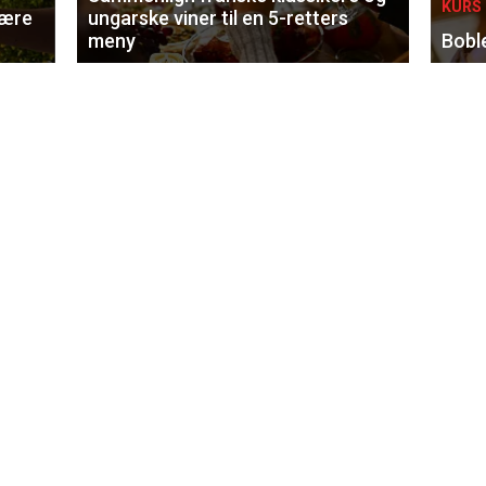
KURS 
lære
ungarske viner til en 5-retters
meny
Bobl