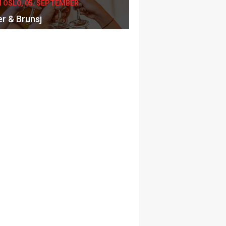
I OSLO, 05. SEPTEMBER
er & Brunsj