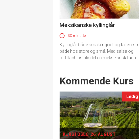
Meksikanske kyllinglår
30 minutter
Kyllinglår både smaker godt og faller i s
både hos store og små. Med salsa og
tortillachips blir det en meksikansk tuch.
Events
Kommende Kurs
Ledig
KURS I OSLO, 26. AUGUST