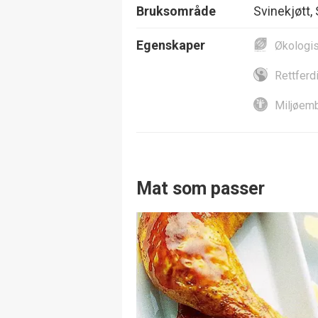
Bruksområde
Svinekjøtt,
Egenskaper
Økologi
Rettferd
Miljøemb
Mat som passer