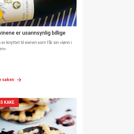
vinene er usannsynlig billige
er knyttet til eieren som får sin «lønn i
en».
e saken
siden
S KAKE
urat