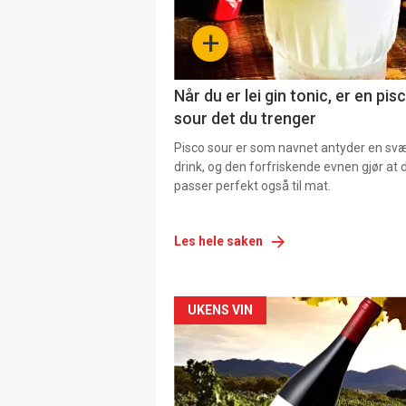
+
Når du er lei gin tonic, er en pis
sour det du trenger
Pisco sour er som navnet antyder en svær
drink, og den forfriskende evnen gjør at 
passer perfekt også til mat.
Les hele saken
Forsiden
UKENS VIN
akkurat
nå