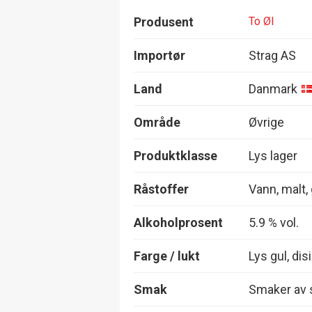
Produsent
To Øl
Importør
Strag AS
Land
Danmark
Område
Øvrige
Produktklasse
Lys lager
Råstoffer
Vann, malt,
Alkoholprosent
5.9 % vol.
Farge / lukt
Lys gul, dis
Smak
Smaker av s