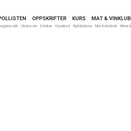
POLLISTEN
OPPSKRIFTER
KURS
MAT & VINKLUB
Menu
Dagens rett
Ukens vin
Drinker
Gavekort
Nyhetsbrev
Min kokebok
Mine 
Få ukentli
Vi tilbyr flere
kan fritt velge
tilsendt.
R