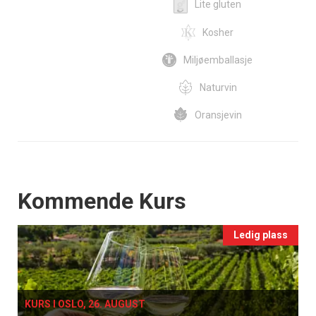
Lite gluten
Kosher
Miljøemballasje
Naturvin
Oransjevin
Events
Kommende Kurs
Ledig plass
KURS I OSLO, 26. AUGUST