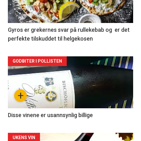
nå
-
2
Gyros er grekernes svar på rullekebab og er det
perfekte tilskuddet til helgekosen
Forsiden
GODBITER I POLLISTEN
akkurat
nå
+
-
3
Disse vinene er usannsynlig billige
Forsiden
UKENS VIN