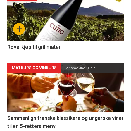
akkurat
nå
+
-
4
Røverkjøp til grillmaten
Forsiden
MATKURS OG VINKURS
Vinsmaking i Oslo
akkurat
nå
-
5
Sammenlign franske klassikere og ungarske viner
til en 5-retters meny