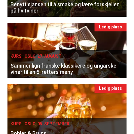
Benytt sjansen til å smake og lære forskjellen
på hvitviner
Ledig plass
KURS I OSLO, 27. AUGUST
Sammenlign franske klassikere og ungarske
viner til en 5-retters meny
Ledig plass
KURS I OSLO, 05. SEPTEMBER
Bobler & Brunsj