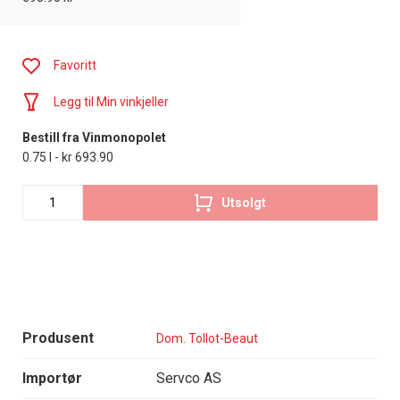
Favoritt
Legg til Min vinkjeller
Bestill fra Vinmonopolet
0.75 l - kr 693.90
Utsolgt
Produsent
Dom. Tollot-Beaut
Importør
Servco AS