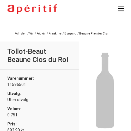
Registrer deg
Pollisten
/
Vin
/
Rødvin
/
Frankrike
/
Burgund
/
Beaune Premier Cru
Tollot-Beaut
Beaune Clos du Roi
Varenummer:
11596501
Utvalg:
Uten utvalg
Volum:
0.75 l
Pris:
693.90 kr