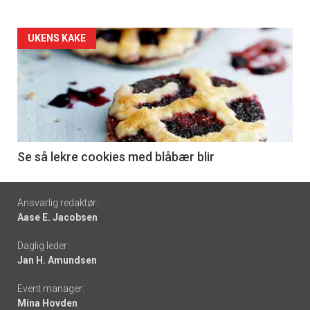
Forsiden
UKENS KAKE
akkurat
nå
-
6
Se så lekre cookies med blåbær blir
Footer
Ansvarlig redaktør:
Aase E. Jacobsen
-
Daglig leder:
links
Jan H. Amundsen
Event manager:
Mina Hovden