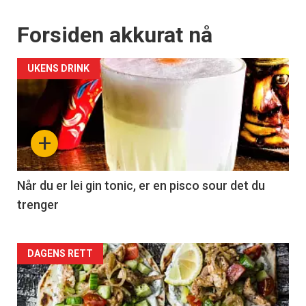
Forsiden akkurat nå
UKENS DRINK
+
Når du er lei gin tonic, er en pisco sour det du
trenger
Forsiden
DAGENS RETT
akkurat