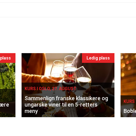
 plass
Ledig plass
KURS I OSLO, 27. AUGUST
Sammenlign franske klassikere og
KURS 
lære
ungarske viner til en 5-retters
meny
Bobl