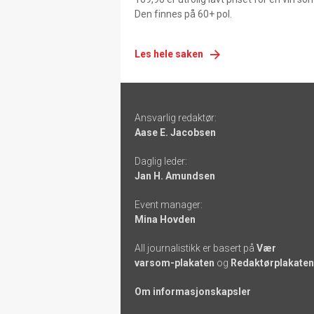
Den finnes på 60+ pol.
Les hele saken
Footer
Ansvarlig redaktør:
-
Aase E. Jacobsen
links
Daglig leder:
Jan H. Amundsen
Event manager:
Mina Hovden
All journalistikk er basert på
Vær
varsom-plakaten
og
Redaktørplakaten
Om informasjonskapsler