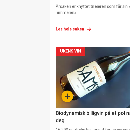
Årsaken er knyttet til eieren som får sin «
himmelen».
Les hele saken
Forsiden
UKENS VIN
akkurat
nå
-
+
4
Biodynamisk billigvin på et pol 
deg
169,90 er utrolig lavt priset for en vin s