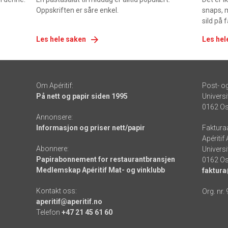
Oppskriften er såre enkel.
snaps, 
sild på 
Les hele saken
Les hel
Om Apéritif:
Post- o
På nett og papir siden 1995
Universi
0162 Os
Annonsere:
Informasjon og priser nett/papir
Faktura
Apéritif
Abonnere:
Universi
Papirabonnement for restaurantbransjen
0162 Os
Medlemskap Apéritif Mat- og vinklubb
faktura
Kontakt oss:
Org. nr.
aperitif@aperitif.no
Telefon
+47 21 45 61 60