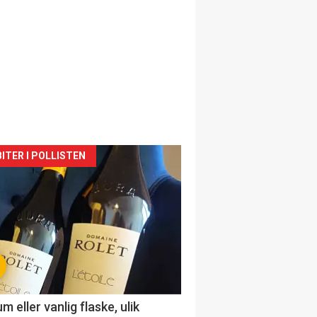
siden
ITER I POLLISTEN
urat
 eller vanlig flaske, ulik