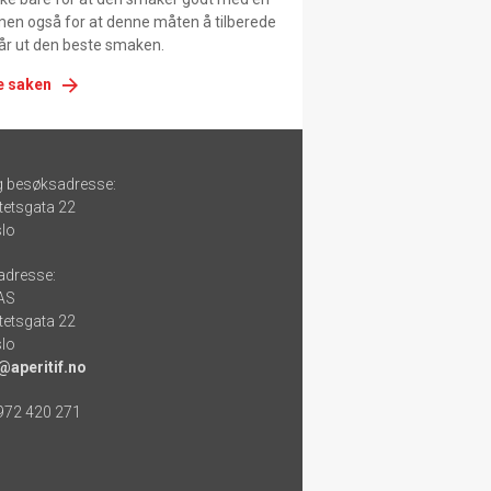
men også for at denne måten å tilberede
får ut den beste smaken.
e saken
g besøksadresse:
tetsgata 22
lo
adresse:
 AS
tetsgata 22
lo
@aperitif.no
 972 420 271