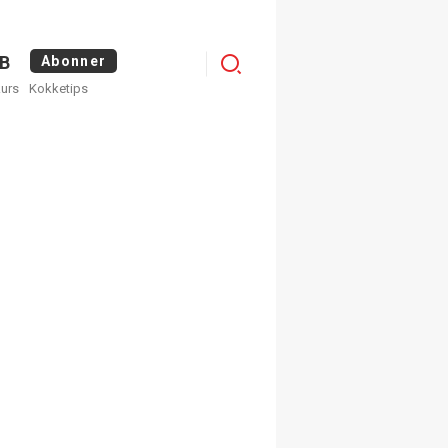
Menu
B
Abonner
kurs
Kokketips
profile
egistrer deg