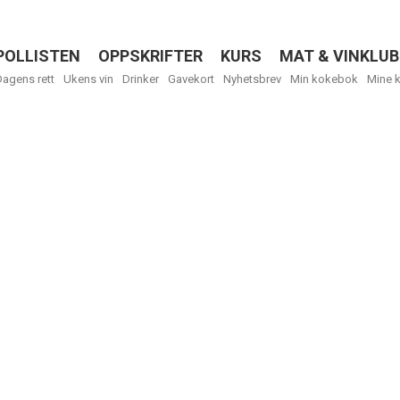
POLLISTEN
OPPSKRIFTER
KURS
MAT & VINKLUB
Menu
Dagens rett
Ukens vin
Drinker
Gavekort
Nyhetsbrev
Min kokebok
Mine 
R