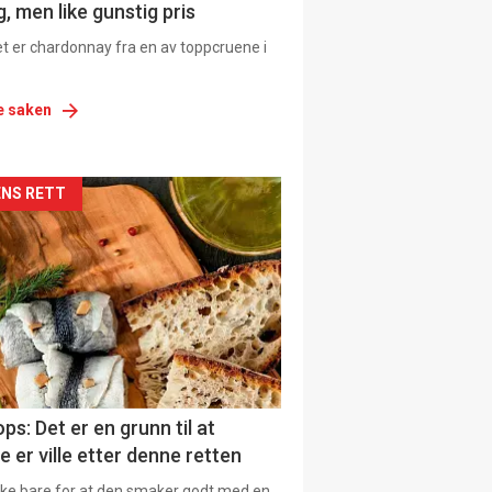
, men like gunstig pris
et er chardonnay fra en av toppcruene i
e saken
siden
NS RETT
urat
ps: Det er en grunn til at
e er ville etter denne retten
ikke bare for at den smaker godt med en