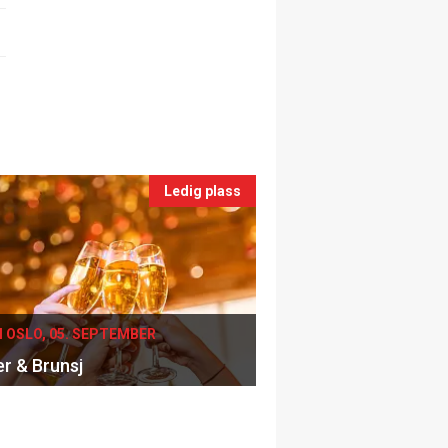
Ledig plass
I OSLO, 05. SEPTEMBER
er & Brunsj