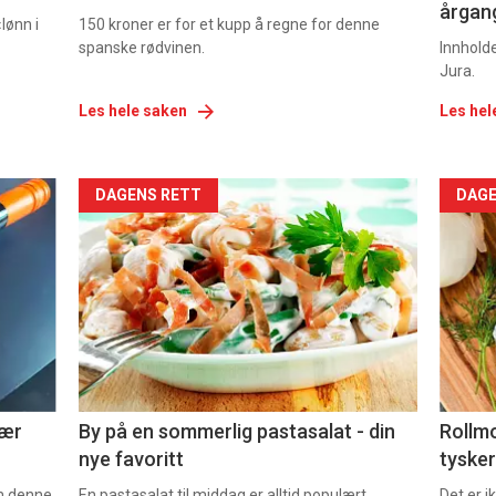
årgang
lønn i
150 kroner er for et kupp å regne for denne
spanske rødvinen.
Innhold
Jura.
Les hele saken
Les hel
Forsiden
For
DAGENS RETT
DAGE
akkurat
akk
nå
nå
-
-
5
6
nær
By på en sommerlig pastasalat - din
Rollmo
nye favoritt
tysker
om denne.
En pastasalat til middag er alltid populært.
Det er 