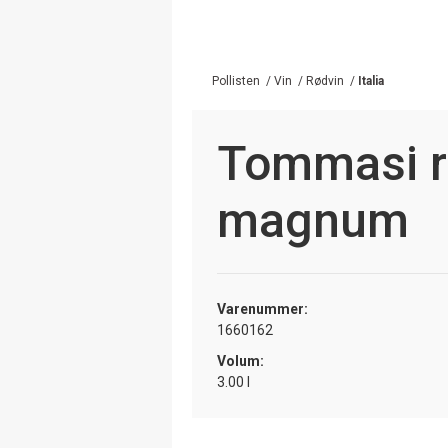
Pollisten
/
Vin
/
Rødvin
/
Italia
Tommasi r
magnum
Varenummer:
1660162
Volum:
3.00 l