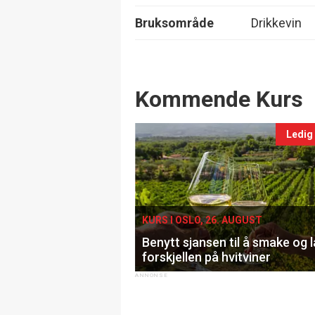
Bruksområde
Drikkevin
Events
Kommende Kurs
Ledig
KURS I OSLO, 26. AUGUST
Benytt sjansen til å smake og 
forskjellen på hvitviner