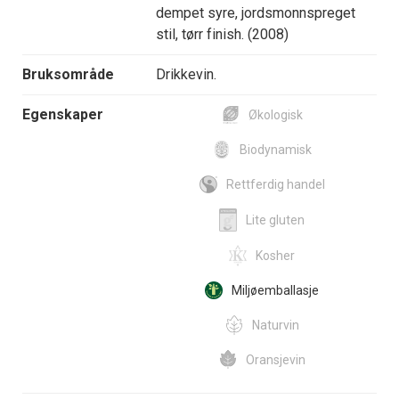
dempet syre, jordsmonnspreget
stil, tørr finish. (2008)
Bruksområde
Drikkevin.
Egenskaper
Økologisk
Biodynamisk
Rettferdig handel
Lite gluten
Kosher
Miljøemballasje
Naturvin
Oransjevin