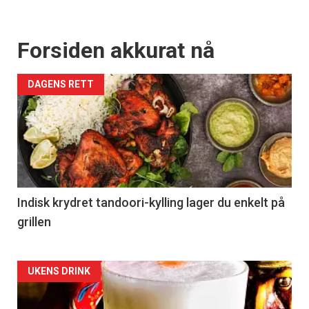
Forsiden akkurat nå
DAGENS RETT
Indisk krydret tandoori-kylling lager du enkelt på
grillen
Forsiden
UKENS DRINK
akkurat