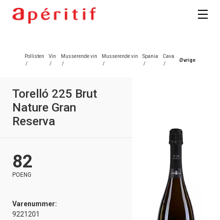
Registrer deg
Pollisten
Vin
Musserende vin
Musserende vin
Spania
Cava
Øvrige
/
/
/
/
/
/
Torelló 225 Brut
Nature Gran
Reserva
82
POENG
Varenummer:
9221201