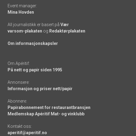
Event manager:
Mina Hovden
All journalistikk er basert på
Vær
varsom-plakaten
og
Redaktørplakaten
Om informasjonskapsler
Om Apéritif:
På nett og papir siden 1995
Annonsere:
Informasjon og priser nett/papir
Abonnere:
Papirabonnement for restaurantbransjen
Medlemskap Apéritif Mat- og vinklubb
Kontakt oss:
aperitif@aperitif.no