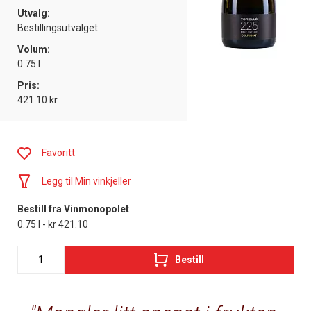
Utvalg:
Bestillingsutvalget
Volum:
0.75 l
Pris:
421.10 kr
Favoritt
Legg til Min vinkjeller
Bestill fra Vinmonopolet
0.75 l - kr 421.10
Bestill