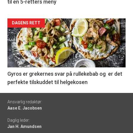
til en 5-retters meny
Forsiden
DAGENS RETT
akkurat
nå
-
6
Gyros er grekernes svar på rullekebab og er det
perfekte tilskuddet til helgekosen
Footer
Ansvarlig redaktør:
Aase E. Jacobsen
-
Daglig leder:
links
Jan H. Amundsen