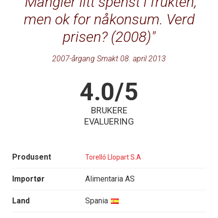
Mangler litt spenst i frukten,
men ok for nåkonsum. Verd
prisen? (2008)
2007-årgang Smakt 08. april 2013
4.0/5
BRUKERE
EVALUERING
Produsent
Torelló Llopart S.A
Importør
Alimentaria AS
Land
Spania