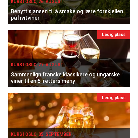
KURS I OSLO, 26. AUGUST
Benytt sjansen til å smake og lære forskjellen
på hvitviner
Ledig plass
KURS I OSLO, 27. AUGUST
Sammenlign franske klassikere og ungarske
viner til en 5-retters meny
Ledig plass
KURS I OSLO, 05. SEPTEMBER