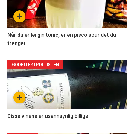
nå
+
-
2
Når du er lei gin tonic, er en pisco sour det du
trenger
Forsiden
GODBITER I POLLISTEN
akkurat
nå
+
-
3
Disse vinene er usannsynlig billige