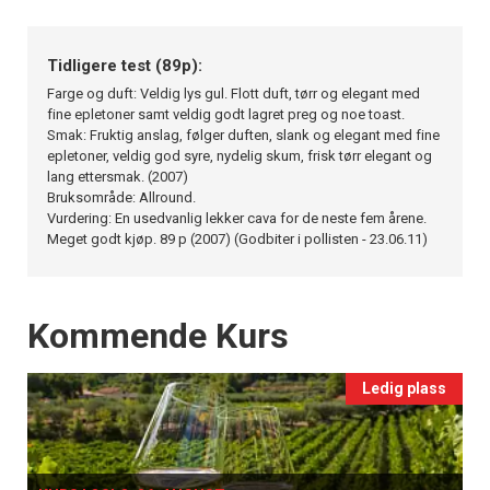
Tidligere test (89p):
Farge og duft: Veldig lys gul. Flott duft, tørr og elegant med
fine epletoner samt veldig godt lagret preg og noe toast.
Smak: Fruktig anslag, følger duften, slank og elegant med fine
epletoner, veldig god syre, nydelig skum, frisk tørr elegant og
lang ettersmak. (2007)
Bruksområde: Allround.
Vurdering: En usedvanlig lekker cava for de neste fem årene.
Meget godt kjøp. 89 p (2007) (Godbiter i pollisten - 23.06.11)
Events
Kommende Kurs
Ledig plass