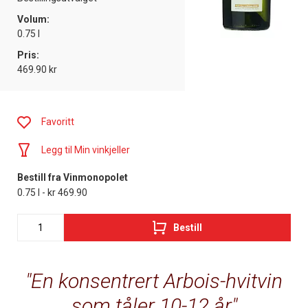
Volum:
0.75 l
Pris:
469.90 kr
Favoritt
Legg til Min vinkjeller
Bestill fra Vinmonopolet
0.75 l - kr 469.90
Bestill
En konsentrert Arbois-hvitvin
som tåler 10-12 år