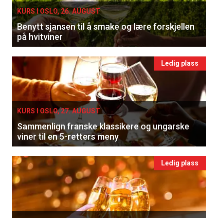
KURS I OSLO, 26. AUGUST
Benytt sjansen til å smake og lære forskjellen
på hvitviner
Ledig plass
KURS I OSLO, 27. AUGUST
Sammenlign franske klassikere og ungarske
viner til en 5-retters meny
Ledig plass