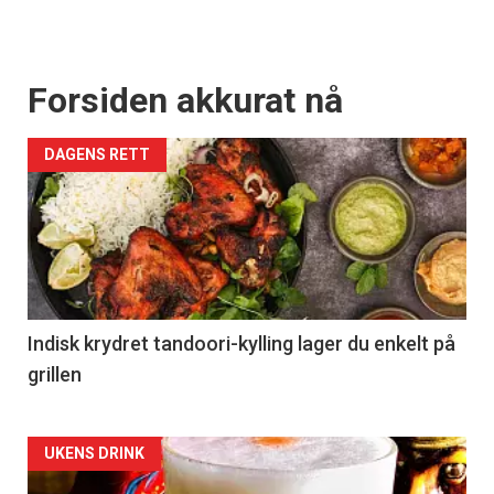
Forsiden akkurat nå
DAGENS RETT
Indisk krydret tandoori-kylling lager du enkelt på
grillen
Forsiden
UKENS DRINK