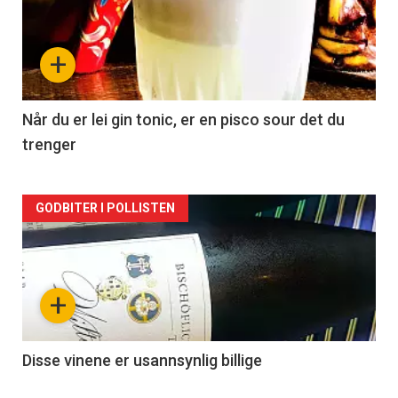
akkurat
nå
+
-
2
Når du er lei gin tonic, er en pisco sour det du
trenger
Forsiden
GODBITER I POLLISTEN
akkurat
nå
+
-
3
Disse vinene er usannsynlig billige