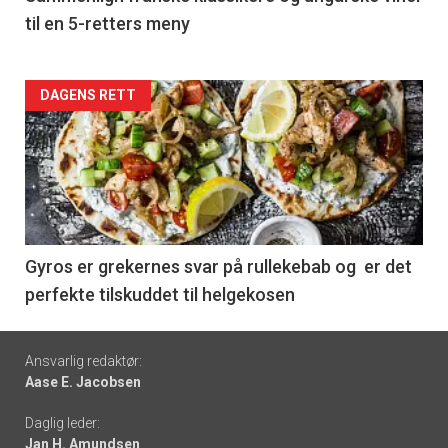
til en 5-retters meny
Forsiden
DAGENS RETT
akkurat
nå
-
6
Gyros er grekernes svar på rullekebab og er det
perfekte tilskuddet til helgekosen
Footer
Ansvarlig redaktør:
Aase E. Jacobsen
-
Daglig leder:
links
Jan H. Amundsen