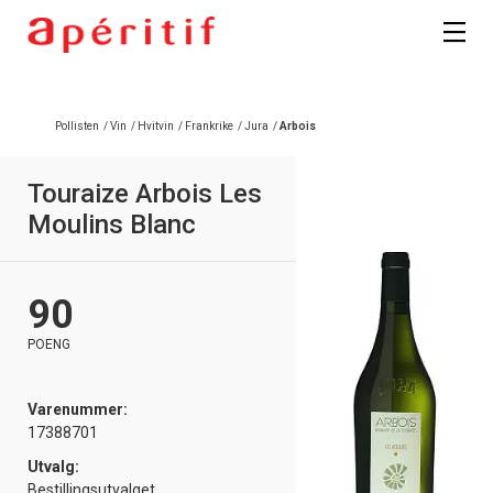
Registrer deg
Pollisten
/
Vin
/
Hvitvin
/
Frankrike
/
Jura
/
Arbois
Touraize Arbois Les
Moulins Blanc
90
POENG
Varenummer:
17388701
Utvalg:
Bestillingsutvalget