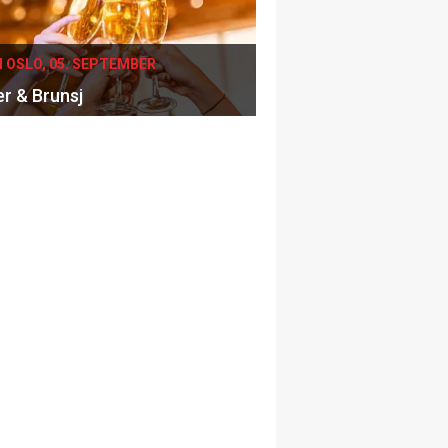
I OSLO, 05. SEPTEMBER
er & Brunsj