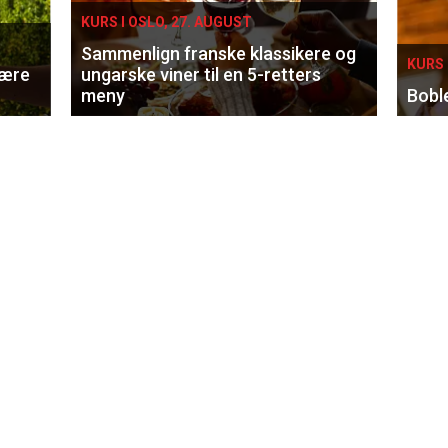
KURS I OSLO, 27. AUGUST
Sammenlign franske klassikere og
KURS 
lære
ungarske viner til en 5-retters
meny
Bobl