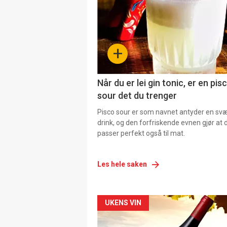
+
Når du er lei gin tonic, er en pis
sour det du trenger
Pisco sour er som navnet antyder en svær
drink, og den forfriskende evnen gjør at 
passer perfekt også til mat.
Les hele saken
Forsiden
UKENS VIN
akkurat