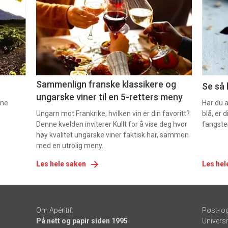
nå
nå
-
-
5
6
Sammenlign franske klassikere og
Se så 
ungarske viner til en 5-retters meny
nne
Har du 
Ungarn mot Frankrike, hvilken vin er din favoritt?
blå, er
Denne kvelden inviterer Kullt for å vise deg hvor
fangste
høy kvalitet ungarske viner faktisk har, sammen
med en utrolig meny.
Les hele saken
Les hel
Om Apéritif:
Post- o
På nett og papir siden 1995
Universi