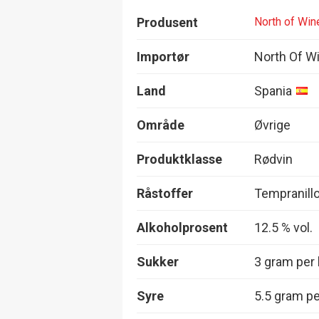
Produsent
North of Win
Importør
North Of W
Land
Spania
Område
Øvrige
Produktklasse
Rødvin
Råstoffer
Tempranillo
Alkoholprosent
12.5 % vol.
Sukker
3 gram per l
Syre
5.5 gram per