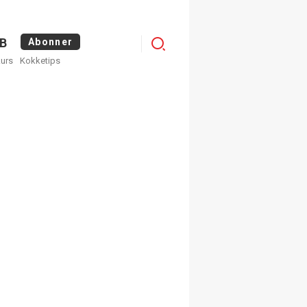
Menu
B
Abonner
kurs
Kokketips
profile
egistrer deg