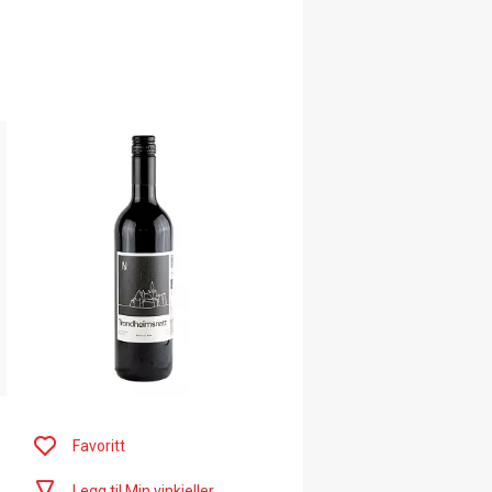
Favoritt
Legg til Min vinkjeller