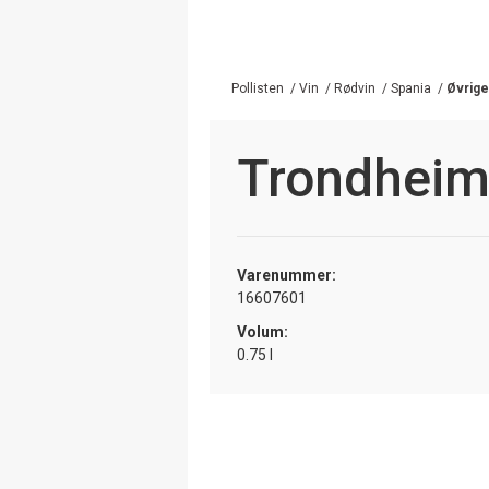
Pollisten
/
Vin
/
Rødvin
/
Spania
/
Øvrige
Trondheim
Varenummer:
16607601
Volum:
0.75 l