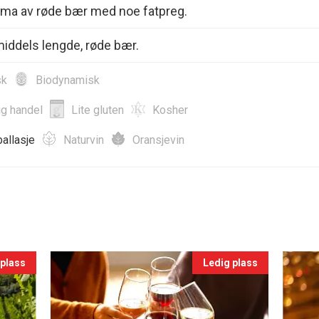
roma av røde bær med noe fatpreg.
iddels lengde, røde bær.
sk
Biodynamisk
ig handel
Lite gluten
Kosher
allasje
Naturvin
Oransjevin
 plass
Ledig plass