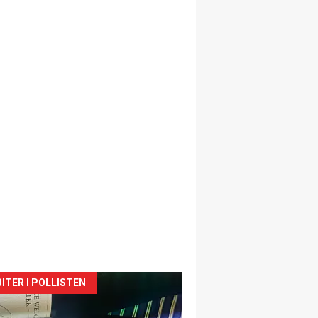
siden
ITER I POLLISTEN
urat