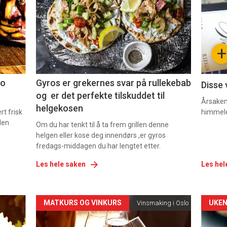
nå
nå
-
-
+
2
3
co
Gyros er grekernes svar på rullekebab
Disse 
og er det perfekte tilskuddet til
Årsaken 
helgekosen
t frisk
himmel
den
Om du har tenkt til å ta frem grillen denne
helgen eller kose deg innendørs ,er gyros
fredags-middagen du har lengtet etter.
Les hele saken
Les hel
Forsiden
For
MATKURS OG VINKURS
UKEN
Vinsmaking i Oslo
akkurat
akk