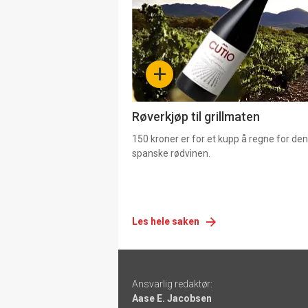
nå
-
+
4
Røverkjøp til grillmaten
150 kroner er for et kupp å regne for de
spanske rødvinen.
Les hele saken
Footer
Ansvarlig redaktør:
-
Aase E. Jacobsen