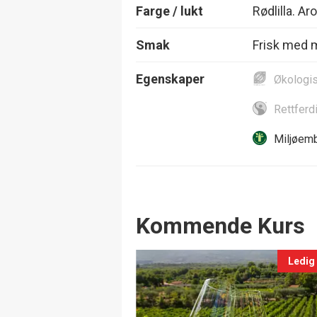
Farge / lukt
Rødlilla. A
Smak
Frisk med m
Egenskaper
Økologi
Rettferd
Miljøemb
Events
Kommende Kurs
Ledig