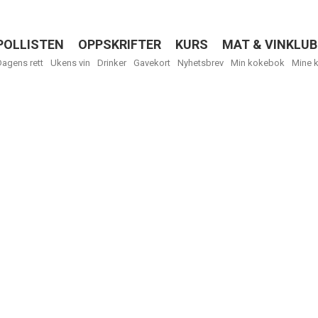
POLLISTEN
OPPSKRIFTER
KURS
MAT & VINKLUB
Menu
Dagens rett
Ukens vin
Drinker
Gavekort
Nyhetsbrev
Min kokebok
Mine 
R