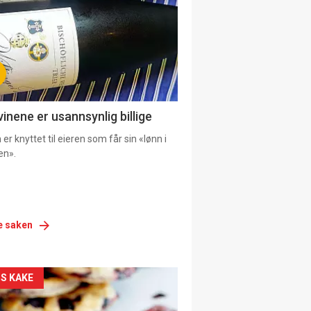
vinene er usannsynlig billige
er knyttet til eieren som får sin «lønn i
en».
e saken
siden
S KAKE
urat