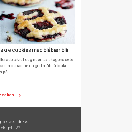
lekre cookies med blåbær blir
allerede sikret deg noen av skogens søte
 disse minipaiene en god måte å bruke
n på.
e saken
g besøksadresse:
tetsgata 22