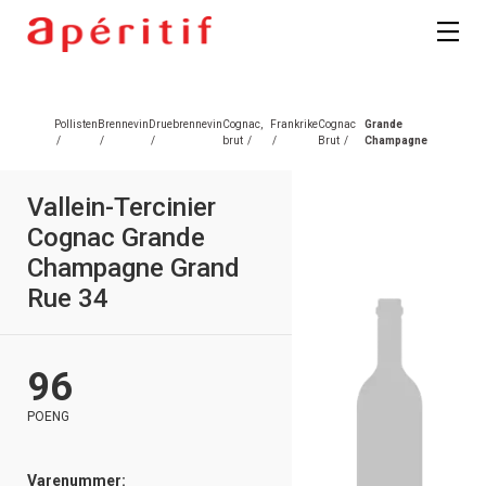
Pollisten
Brennevin
Druebrennevin
Cognac,
Frankrike
Cognac
Grande
/
/
/
brut
/
/
Brut
/
Champagne
Vallein-Tercinier
Cognac Grande
Champagne Grand
Rue 34
96
POENG
Varenummer: