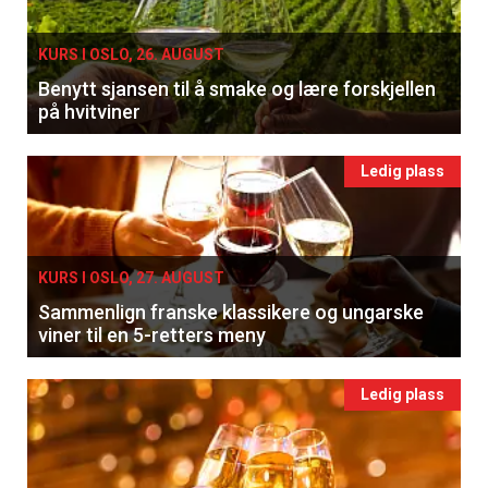
KURS I OSLO, 26. AUGUST
Benytt sjansen til å smake og lære forskjellen
på hvitviner
Ledig plass
KURS I OSLO, 27. AUGUST
Sammenlign franske klassikere og ungarske
viner til en 5-retters meny
Ledig plass