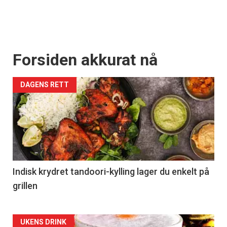
Forsiden akkurat nå
DAGENS RETT
Indisk krydret tandoori-kylling lager du enkelt på
grillen
Forsiden
UKENS DRINK