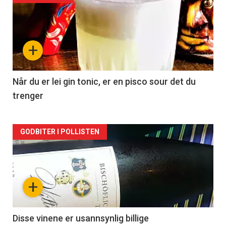
akkurat
nå
+
-
2
Når du er lei gin tonic, er en pisco sour det du
trenger
Forsiden
GODBITER I POLLISTEN
akkurat
nå
+
-
3
Disse vinene er usannsynlig billige