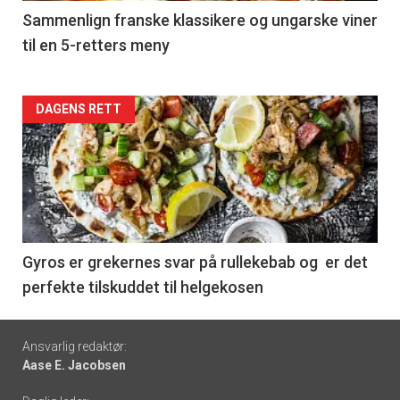
5
Sammenlign franske klassikere og ungarske viner
til en 5-retters meny
Forsiden
DAGENS RETT
akkurat
nå
-
6
Gyros er grekernes svar på rullekebab og er det
perfekte tilskuddet til helgekosen
Footer
Ansvarlig redaktør:
Aase E. Jacobsen
-