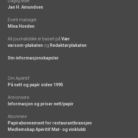
Daglig leder:
links
Jan H. Amundsen
Event manager:
Mina Hovden
All journalistikk er basert på
Vær
varsom-plakaten
og
Redaktørplakaten
Om informasjonskapsler
Om Apéritif:
På nett og papir siden 1995
Annonsere:
Informasjon og priser nett/papir
Abonnere:
Papirabonnement for restaurantbransjen
Medlemskap Apéritif Mat- og vinklubb