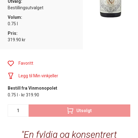
Utvalg:
Bestillingsutvalget
Volum:
0.75 l
Pris:
319.90 kr
Favoritt
Legg til Min vinkjeller
Bestill fra Vinmonopolet
0.75 l - kr 319.90
Utsolgt
En fyldig og konsentrert