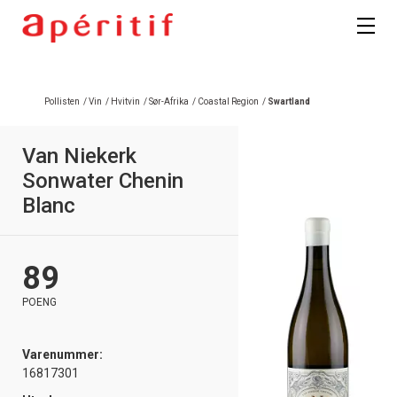
Pollisten
/
Vin
/
Hvitvin
/
Sør-Afrika
/
Coastal Region
/
Swartland
Van Niekerk
Sonwater Chenin
Blanc
89
POENG
Varenummer:
16817301