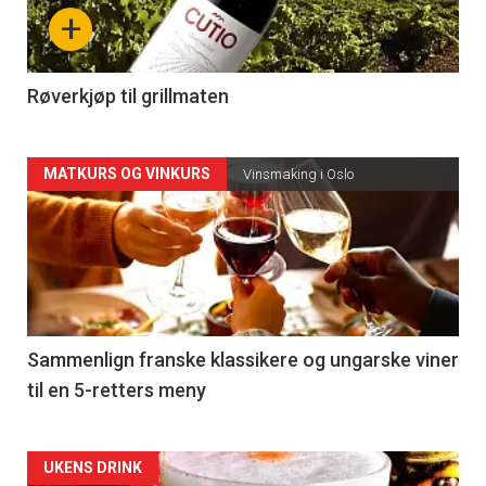
nå
+
-
4
Røverkjøp til grillmaten
Forsiden
MATKURS OG VINKURS
Vinsmaking i Oslo
akkurat
nå
-
5
Sammenlign franske klassikere og ungarske viner
til en 5-retters meny
Forsiden
UKENS DRINK