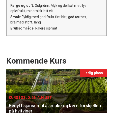
Farge og duft:
Gulgrønn. Myk og delikat med lys
eplefrukt, mineralsk lett eik
Smak:
Fyldig med god frukt fint bitt, god tørrhet,
bra med stoff, lang
Bruksområde:
Rikere sjømat
Events
Kommende Kurs
Ledig plass
KURS I OSLO, 26. AUGUST
Benytt sjansen til å smake og lære forskjellen
på hvitviner