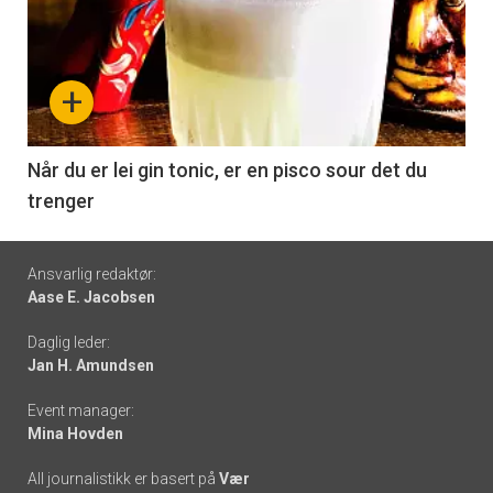
akkurat
nå
+
-
6
Når du er lei gin tonic, er en pisco sour det du
trenger
Footer
Ansvarlig redaktør:
Aase E. Jacobsen
-
Daglig leder:
links
Jan H. Amundsen
Event manager:
Mina Hovden
All journalistikk er basert på
Vær