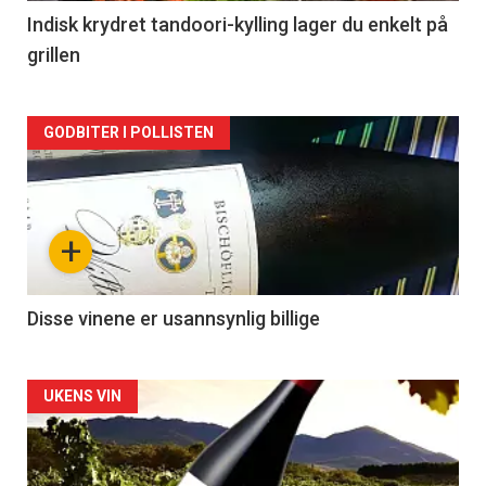
2
Indisk krydret tandoori-kylling lager du enkelt på
grillen
Forsiden
GODBITER I POLLISTEN
akkurat
nå
+
-
3
Disse vinene er usannsynlig billige
Forsiden
UKENS VIN
akkurat