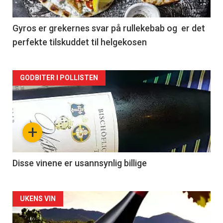
-
2
Gyros er grekernes svar på rullekebab og er det
perfekte tilskuddet til helgekosen
Forsiden
GODBITER I POLLISTEN
akkurat
nå
+
-
3
Disse vinene er usannsynlig billige
Forsiden
UKENS VIN
akkurat