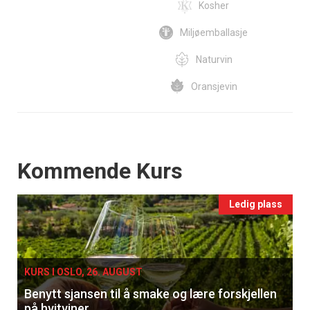
Kosher
Miljøemballasje
Naturvin
Oransjevin
Events
Kommende Kurs
Ledig plass
KURS I OSLO, 26. AUGUST
Benytt sjansen til å smake og lære forskjellen
på hvitviner