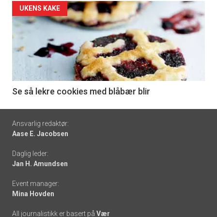
Forsiden
UKENS KAKE
akkurat
nå
-
6
Se så lekre cookies med blåbær blir
Footer
Ansvarlig redaktør:
Aase E. Jacobsen
-
Daglig leder:
links
Jan H. Amundsen
Event manager:
Mina Hovden
All journalistikk er basert på
Vær