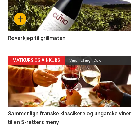
nå
+
-
4
Røverkjøp til grillmaten
Forsiden
MATKURS OG VINKURS
Vinsmaking i Oslo
akkurat
nå
-
5
Sammenlign franske klassikere og ungarske viner
til en 5-retters meny