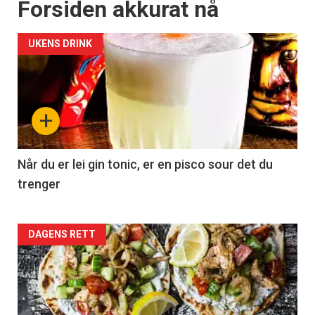
Forsiden akkurat nå
UKENS DRINK
+
Når du er lei gin tonic, er en pisco sour det du
trenger
Forsiden
DAGENS RETT
akkurat
nå