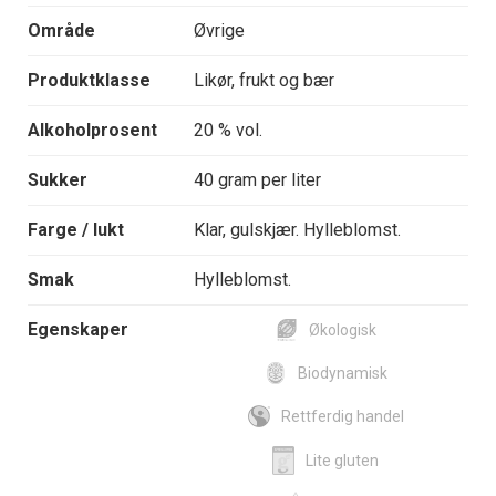
Område
Øvrige
Produktklasse
Likør, frukt og bær
Alkoholprosent
20 % vol.
Sukker
40 gram per liter
Farge / lukt
Klar, gulskjær. Hylleblomst.
Smak
Hylleblomst.
Egenskaper
Økologisk
Biodynamisk
Rettferdig handel
Lite gluten