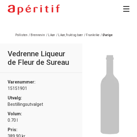
Registrer deg
Pollisten
/
Brennevin
/
Likør
/
Likør, frukt og bær
/
Frankrike
/
Øvrige
Vedrenne Liqueur
de Fleur de Sureau
Varenummer:
15151901
Utvalg:
Bestillingsutvalget
Volum:
0.70 l
Pris:
389.90 kr