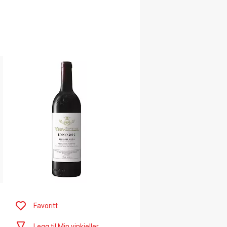
Favoritt
Legg til Min vinkjeller