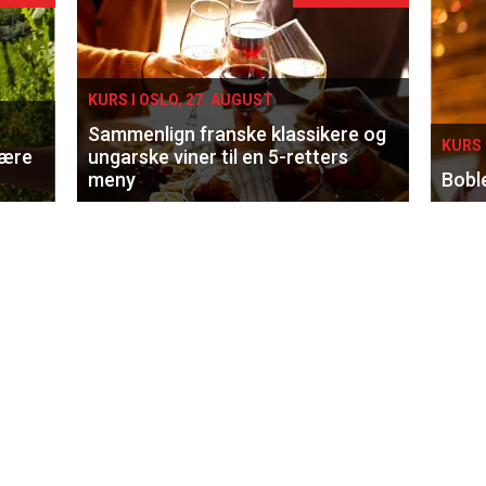
KURS I OSLO, 27. AUGUST
Sammenlign franske klassikere og
KURS 
lære
ungarske viner til en 5-retters
meny
Bobl