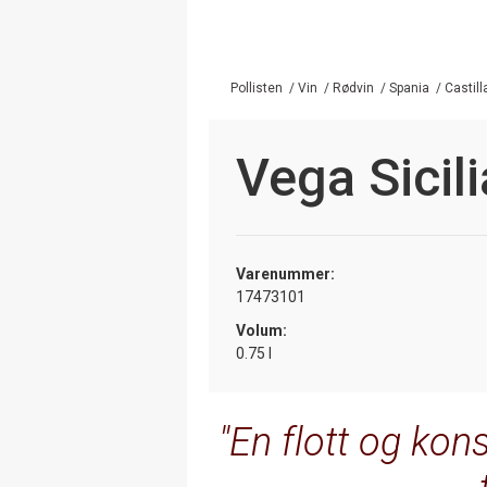
Pollisten
/
Vin
/
Rødvin
/
Spania
/
Castill
Vega Sicil
Varenummer:
17473101
Volum:
0.75 l
En flott og kon