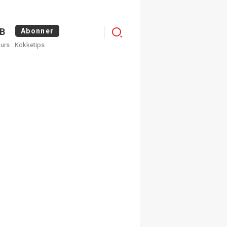
Menu
B
Abonner
kurs
Kokketips
profile