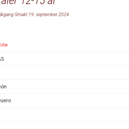
tåler 12-15 år
årgang Smakt 19. september 2024
ilia
AS
León
Duero