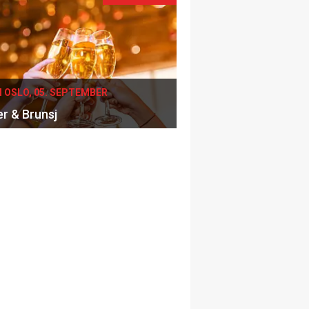
I OSLO, 05. SEPTEMBER
er & Brunsj