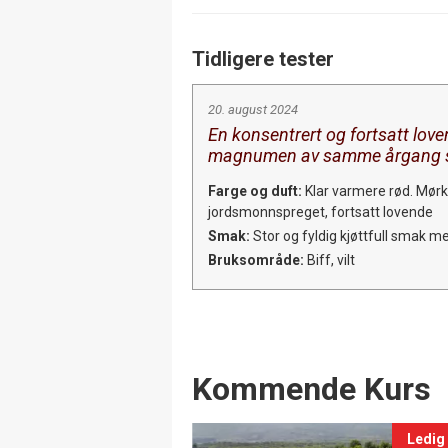
Tidligere tester
20. august 2024
En konsentrert og fortsatt loven
magnumen av samme årgang s
Farge og duft:
Klar varmere rød. Mør
jordsmonnspreget, fortsatt lovende
Smak:
Stor og fyldig kjøttfull smak med
Bruksområde:
Biff, vilt
Events
Kommende Kurs
Ledig