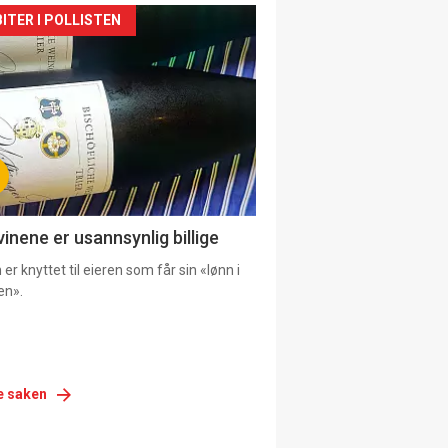
siden
ITER I POLLISTEN
urat
vinene er usannsynlig billige
er knyttet til eieren som får sin «lønn i
en».
e saken