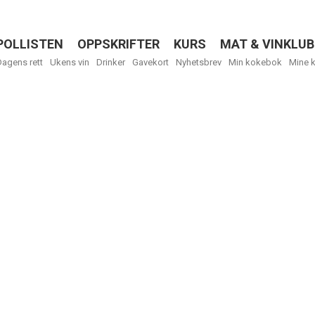
POLLISTEN
OPPSKRIFTER
KURS
MAT & VINKLUB
Menu
Dagens rett
Ukens vin
Drinker
Gavekort
Nyhetsbrev
Min kokebok
Mine 