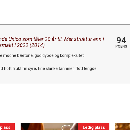
94
de Unico som tåler 20 år til. Mer struktur enn i
makt i 2022 (2014)
POENG
ke modne bærtone, god dybde og kompleksitet i
 flott frukt fin syre, fine slanke tanniner, flott lengde
 plass
Ledig plass