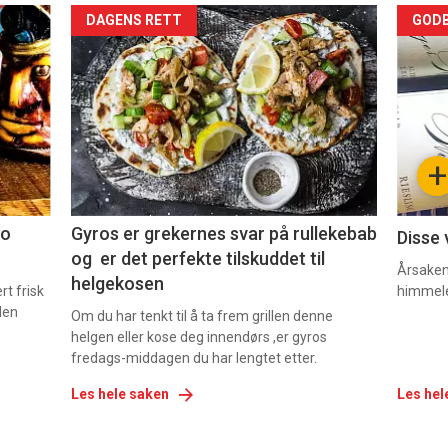
Forsiden
For
DAGENS RETT
GODB
akkurat
akk
nå
nå
-
-
+
2
3
co
Gyros er grekernes svar på rullekebab
Disse 
og er det perfekte tilskuddet til
Årsaken 
helgekosen
t frisk
himmel
den
Om du har tenkt til å ta frem grillen denne
helgen eller kose deg innendørs ,er gyros
fredags-middagen du har lengtet etter.
Les hele saken
Les hel