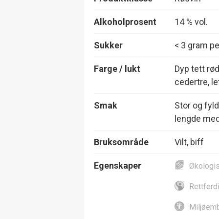
Alkoholprosent
14 % vol.
Sukker
< 3 gram per
Farge / lukt
Dyp tett rø
cedertre, l
Smak
Stor og fyl
lengde med
Bruksområde
Vilt, biff
Egenskaper
Økologi
Rettferd
Miljøemb