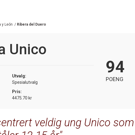
a y León
/
Ribera del Duero
ia Unico
94
Utvalg:
POENG
Spesialutvalg
Pris:
4475.70 kr
sentrert veldig ung Unico som