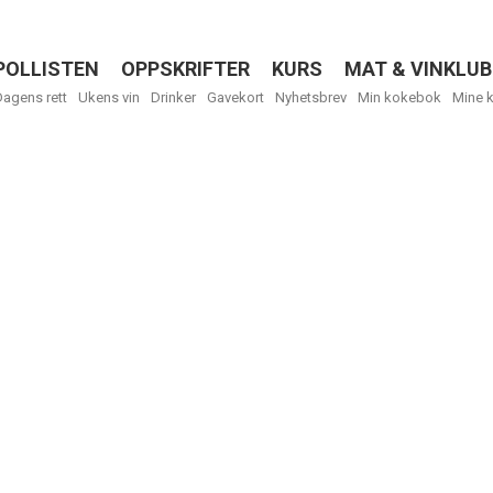
POLLISTEN
OPPSKRIFTER
KURS
MAT & VINKLUB
Menu
Dagens rett
Ukens vin
Drinker
Gavekort
Nyhetsbrev
Min kokebok
Mine 
R