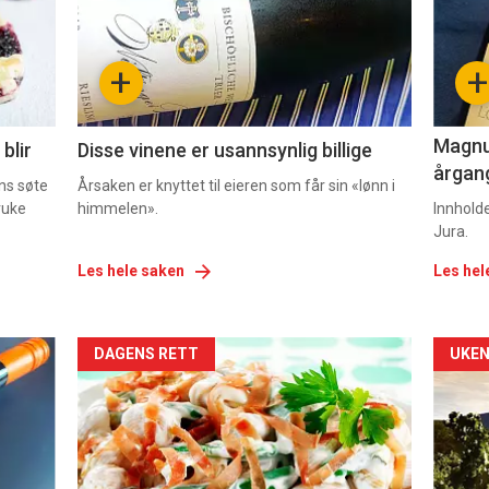
nå
nå
-
-
+
+
2
3
Magnum
blir
Disse vinene er usannsynlig billige
årgang
ns søte
Årsaken er knyttet til eieren som får sin «lønn i
ruke
himmelen».
Innhold
Jura.
Les hele saken
Les hel
Forsiden
For
DAGENS RETT
UKEN
akkurat
akk
nå
nå