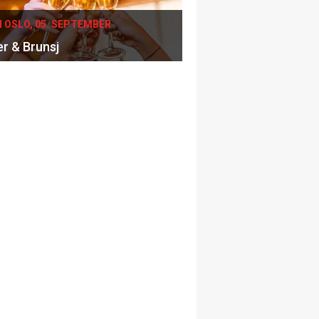
I OSLO, 05. SEPTEMBER
er & Brunsj