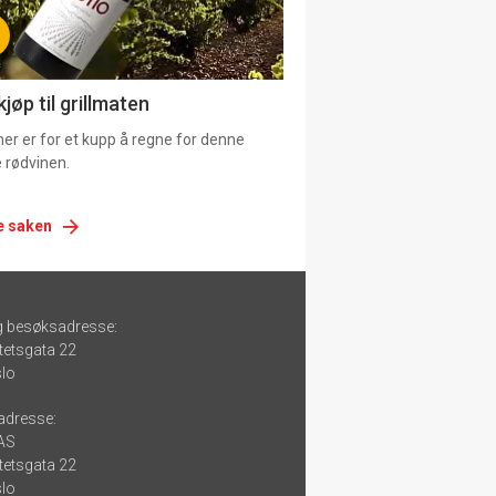
jøp til grillmaten
er er for et kupp å regne for denne
 rødvinen.
e saken
g besøksadresse:
tetsgata 22
lo
adresse:
 AS
tetsgata 22
lo