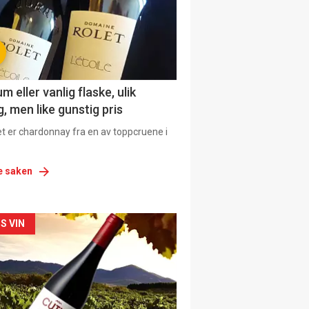
 eller vanlig flaske, ulik
, men like gunstig pris
et er chardonnay fra en av toppcruene i
e saken
siden
S VIN
urat