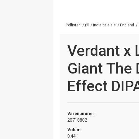
Pollisten
/
Øl
/
India pale ale
/
England
/
Verdant x 
Giant The
Effect DIP
Varenummer:
20718802
Volum:
0.44 l