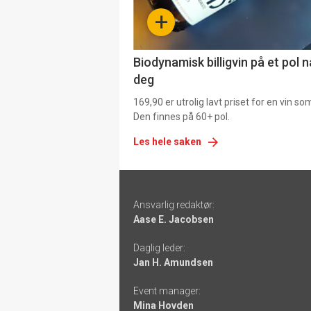
-
+
4
Biodynamisk billigvin på et pol 
deg
169,90 er utrolig lavt priset for en vin s
Den finnes på 60+ pol.
Les hele saken
Footer
Ansvarlig redaktør:
-
Aase E. Jacobsen
links
Daglig leder:
Jan H. Amundsen
Event manager:
Mina Hovden