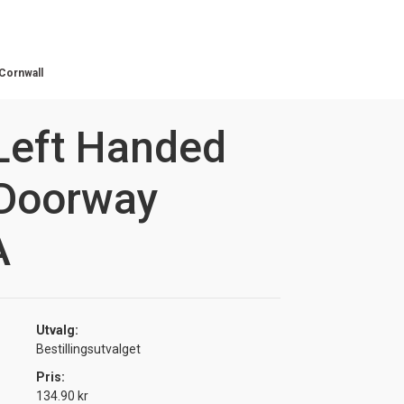
Cornwall
Left Handed
 Doorway
A
Utvalg:
Bestillingsutvalget
Pris:
134.90 kr