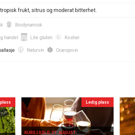
tropisk frukt, sitrus og moderat bitterhet.
sk
Biodynamisk
ig handel
Lite gluten
Kosher
allasje
Naturvin
Oransjevin
 plass
Ledig plass
KURS I OSLO, 27. AUGUST