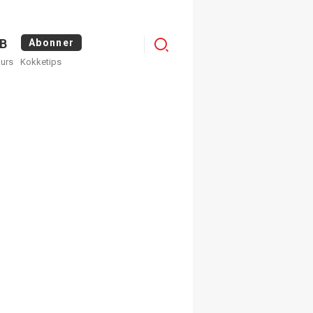
Menu
B
Abonner
kurs
Kokketips
profile
egistrer deg