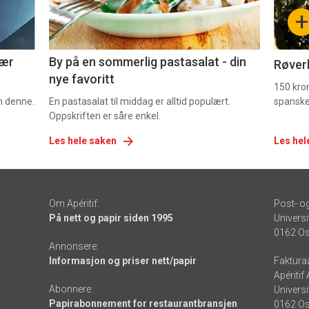
-
-
+
5
6
nær
By på en sommerlig pastasalat - din
Røverk
nye favoritt
150 kron
om denne.
En pastasalat til middag er alltid populært.
spanske
Oppskriften er såre enkel.
Les hele saken
Les hel
Om Apéritif:
Post- o
På nett og papir siden 1995
Universi
0162 Os
Annonsere:
Informasjon og priser nett/papir
Faktura
Apéritif
Abonnere:
Universi
Papirabonnement for restaurantbransjen
0162 Os