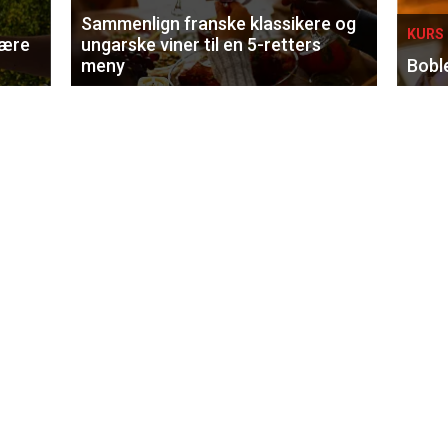
Sammenlign franske klassikere og
KURS 
lære
ungarske viner til en 5-retters
meny
Bobl