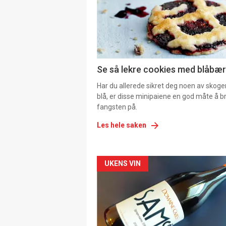
Se så lekre cookies med blåbær 
Har du allerede sikret deg noen av skoge
blå, er disse minipaiene en god måte å b
fangsten på.
Les hele saken
Forsiden
UKENS VIN
akkurat
nå