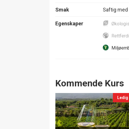
Smak
Saftig med 
Egenskaper
Økologi
Rettferd
Miljøemb
Events
Kommende Kurs
Ledig