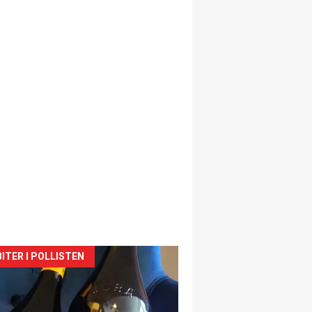
siden
ITER I POLLISTEN
urat