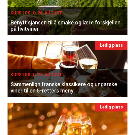
KURS I OSLO, 26. AUGUST
Benytt sjansen til å smake og lære forskjellen
på hvitviner
Ledig plass
KURS I OSLO, 27. AUGUST
Sammenlign franske klassikere og ungarske
viner til en 5-retters meny
Ledig plass