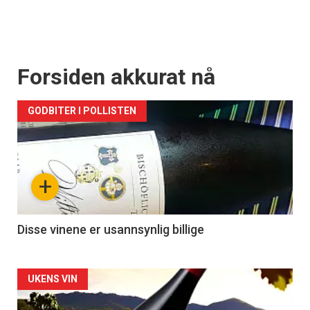
Forsiden akkurat nå
GODBITER I POLLISTEN
+
Disse vinene er usannsynlig billige
Forsiden
UKENS VIN