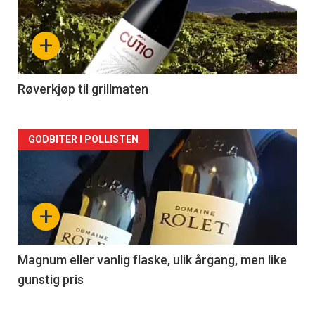
akkurat
nå
+
-
2
Røverkjøp til grillmaten
Forsiden
GODBITER I POLLISTEN
akkurat
nå
+
-
3
Magnum eller vanlig flaske, ulik årgang, men like
gunstig pris