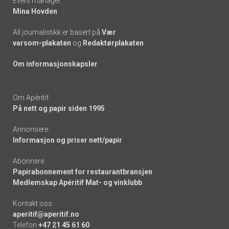
Event manager:
Mina Hovden
All journalistikk er basert på
Vær
varsom-plakaten
og
Redaktørplakaten
Om informasjonskapsler
Om Apéritif:
På nett og papir siden 1995
Annonsere:
Informasjon og priser nett/papir
Abonnere:
Papirabonnement for restaurantbransjen
Medlemskap Apéritif Mat- og vinklubb
Kontakt oss:
aperitif@aperitif.no
Telefon
+47 21 45 61 60