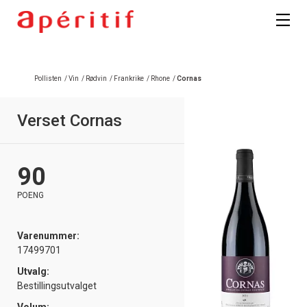
Pollisten
/
Vin
/
Rødvin
/
Frankrike
/
Rhone
/
Cornas
Verset Cornas
90
POENG
Varenummer:
17499701
Utvalg:
Bestillingsutvalget