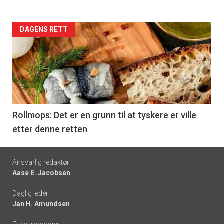
Forsiden
DAGENS RETT
akkurat
nå
-
6
Rollmops: Det er en grunn til at tyskere er ville
etter denne retten
Footer
Ansvarlig redaktør:
Aase E. Jacobsen
-
Daglig leder:
links
Jan H. Amundsen