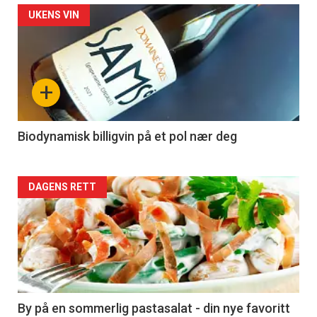
Forsiden
UKENS VIN
akkurat
nå
+
-
4
Biodynamisk billigvin på et pol nær deg
Forsiden
DAGENS RETT
akkurat
nå
-
5
By på en sommerlig pastasalat - din nye favoritt