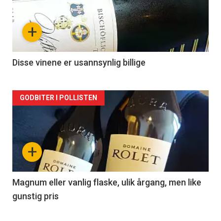
akkurat
nå
+
-
2
Disse vinene er usannsynlig billige
Forsiden
GODBITER I POLLISTEN
akkurat
nå
+
-
3
Magnum eller vanlig flaske, ulik årgang, men like
gunstig pris