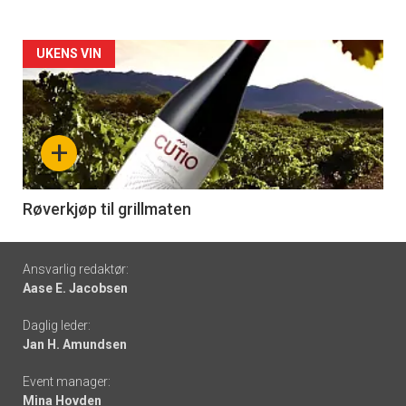
Forsiden
UKENS VIN
akkurat
nå
+
-
6
Røverkjøp til grillmaten
Footer
Ansvarlig redaktør:
Aase E. Jacobsen
-
Daglig leder:
links
Jan H. Amundsen
Event manager:
Mina Hovden