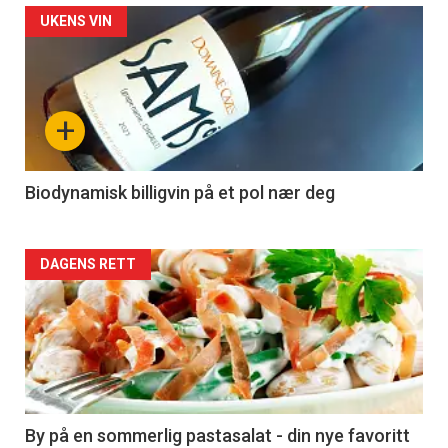
Forsiden
UKENS VIN
akkurat
nå
+
-
4
Biodynamisk billigvin på et pol nær deg
Forsiden
DAGENS RETT
akkurat
nå
-
5
By på en sommerlig pastasalat - din nye favoritt