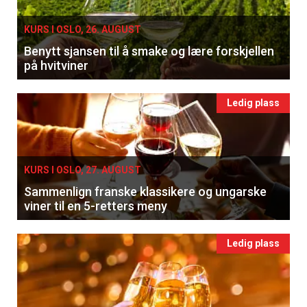
KURS I OSLO, 26. AUGUST
Benytt sjansen til å smake og lære forskjellen
på hvitviner
Ledig plass
KURS I OSLO, 27. AUGUST
Sammenlign franske klassikere og ungarske
viner til en 5-retters meny
Ledig plass