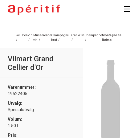
Registrer deg
Pollisten
Vin
Musserende
Champagne,
Frankrike
Champagne
Montagne de
/
/
vin
/
brut
/
/
/
Reims
Vilmart Grand
Cellier d'Or
Varenummer:
19522405
Utvalg:
Spesialutvalg
Volum:
1.50 l
Pris: