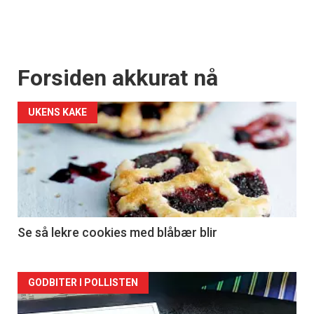
Forsiden akkurat nå
UKENS KAKE
Se så lekre cookies med blåbær blir
Forsiden
GODBITER I POLLISTEN