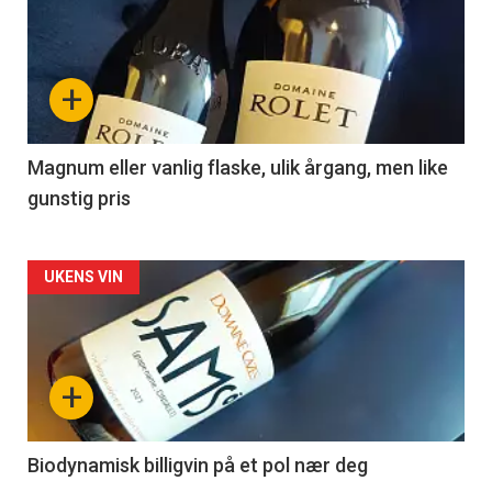
akkurat
nå
+
-
3
Magnum eller vanlig flaske, ulik årgang, men like
gunstig pris
Forsiden
UKENS VIN
akkurat
nå
+
-
4
Biodynamisk billigvin på et pol nær deg