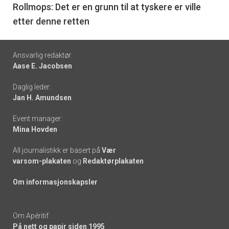
6
Rollmops: Det er en grunn til at tyskere er ville
etter denne retten
Footer
Ansvarlig redaktør:
Aase E. Jacobsen
-
Daglig leder:
links
Jan H. Amundsen
Event manager:
Mina Hovden
All journalistikk er basert på
Vær
varsom-plakaten
og
Redaktørplakaten
Om informasjonskapsler
Om Apéritif:
På nett og papir siden 1995