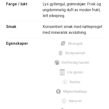
Farge / lukt
Lys gyllengul, grønnskjær. Frisk og
ungdommelig duft av moden frukt,
lett eikepreg.
Smak
Konsentrert smak med nøttepreget
med mineralsk avslutning.
Egenskaper
Økologisk
Biodynamisk
Rettferdig handel
Lite gluten
Kosher
Miljøemballasje
Naturvin