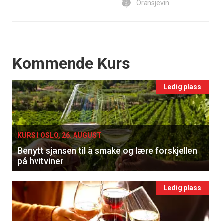
Oransjevin
Events
Kommende Kurs
Ledig plass
KURS I OSLO, 26. AUGUST
Benytt sjansen til å smake og lære forskjellen
på hvitviner
Ledig plass