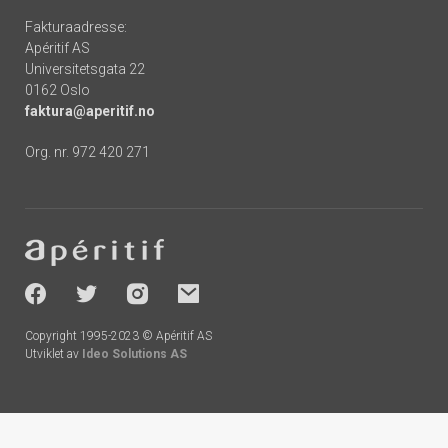
Fakturaadresse:
Apéritif AS
Universitetsgata 22
0162 Oslo
faktura@aperitif.no
Org. nr. 972 420 271
Footer
-
socials
Copyright 1995-2023 © Apéritif AS
Utviklet av
Ideo Solutions AS
Handlekurv